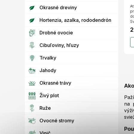
At
Okrasné dreviny
pr
do
Hortenzia, azalka, rododendrón
Sv
2
Drobné ovocie
Cibuľoviny, hľuzy
Trvalky
Jahody
Okrasné trávy
Ako
Živý plot
Paží
na p
Ruže
výži
svie
Ovocné stromy
Pou
Vinič