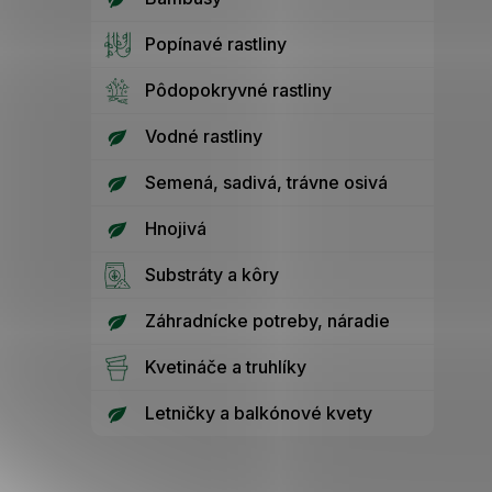
Popínavé rastliny
Pôdopokryvné rastliny
Vodné rastliny
Semená, sadivá, trávne osivá
Hnojivá
Substráty a kôry
Záhradnícke potreby, náradie
Kvetináče a truhlíky
Letničky a balkónové kvety
Z
á