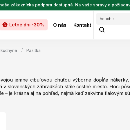
de naša zákaznícka podpora dostupná. Na vaše správy a požiada
Letné dni -30%
O nás
Kontakt
o kuchyne
Pažítka
Svojou jemne cibuľovou chuťou výborne dopĺňa nátierky, v
á v slovenských záhradkách stále čestné miesto. Hoci pôs
yše – je krásna aj na pohľad, najmä keď zakvitne fialovým s