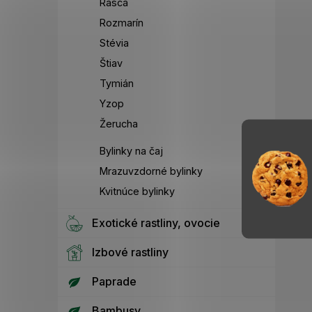
Rasca
Rozmarín
Stévia
Štiav
Tymián
Yzop
Žerucha
Bylinky na čaj
Mrazuvzdorné bylinky
Kvitnúce bylinky
Exotické rastliny, ovocie
Izbové rastliny
Paprade
Bambusy