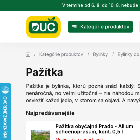
Prejsť
V termíne od 6. 8. do 10. 8. nebu
na
obsah
Kategórie produktov
Kategórie produktov
Bylinky
Bylinky d
Pažítka
Pažítka je bylinka, ktorú pozná snáď každý. 
nenáročná, no veľmi užitočná – nie náhodou m
osviežiť každé jedlo, v ktorom sa objaví. A nav
Najpredávanejšie
Pažítka obyčajná Prado - Allium
schoenoprasum, kont. 0,5 l
Momentálne nedostupné