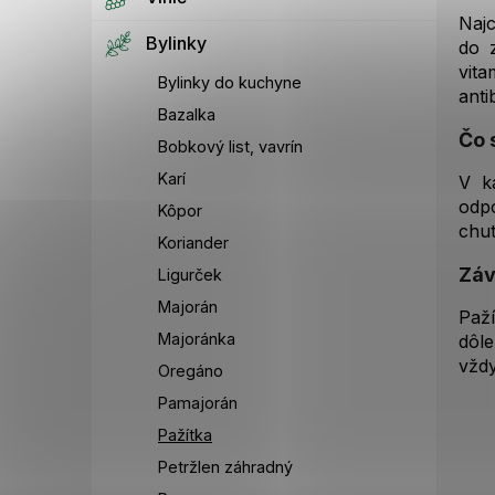
Najc
Bylinky
do 
vit
Bylinky do kuchyne
anti
Bazalka
Čo 
Bobkový list, vavrín
Karí
V k
odp
Kôpor
chut
Koriander
Záv
Ligurček
Majorán
Paž
Majoránka
dôle
vždy
Oregáno
Pamajorán
Pažítka
Petržlen záhradný