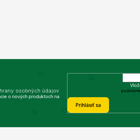
Vlož
chrany osobných údajov
podmienk
ácie o nových produktoch na
Prihlásiť sa