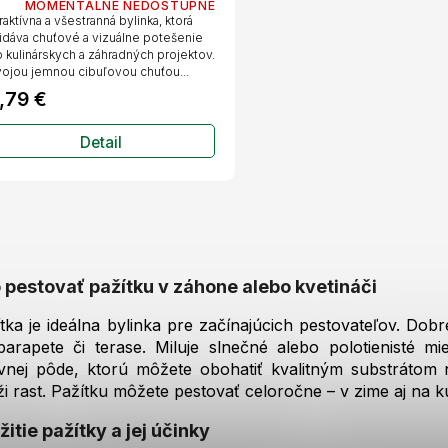
MOMENTÁLNE NEDOSTUPNÉ
raktívna a všestranná bylinka, ktorá
idáva chuťové a vizuálne potešenie
 kulinárskych a záhradných projektov.
ojou jemnou cibuľovou chuťou...
,79 €
Detail
O
v
l
 pestovať pažítku v záhone alebo kvetináči
á
d
tka je ideálna bylinka pre začínajúcich pestovateľov. Dobr
a
arapete či terase. Miluje slnečné alebo polotienisté mie
c
vnej pôde, ktorú môžete obohatiť kvalitným substrátom 
i
e
ži rast. Pažítku môžete pestovať celoročne – v zime aj na
p
r
žitie pažítky a jej účinky
v