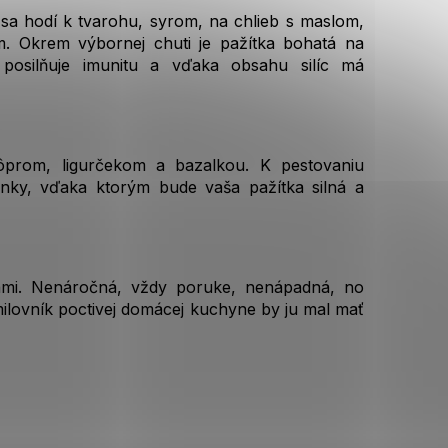
 sa hodí k tvarohu, syrom, na chlieb s maslom,
m. Okrem výbornej chuti je pažítka bohatá na
, posilňuje imunitu a vďaka obsahu silíc má
kôprom, ligurčekom a bazalkou. K pestovaniu
inky, vďaka ktorým bude vaša pažítka silná a
kami. Nenáročná, vždy poruke, nenápadná, no
 milovník poctivej domácej kuchyne by ju mal mať