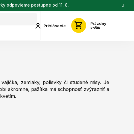
vky odpovieme postupne od 11. 8.
Prázdny
Prihlásenie
košík
ajíčka, zemiaky, polievky či studené misy. Je
obí skromne, pažítka má schopnosť zvýrazniť a
úkvetím.