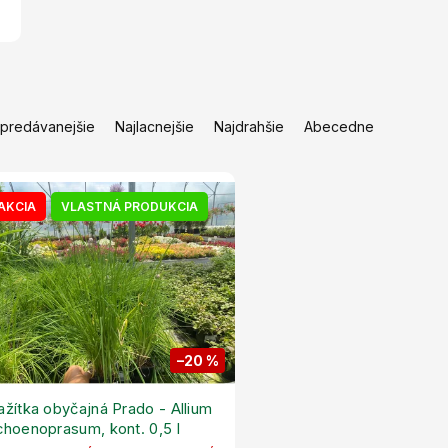
jpredávanejšie
Najlacnejšie
Najdrahšie
Abecedne
AKCIA
VLASTNÁ PRODUKCIA
–20 %
ažítka obyčajná Prado - Allium
choenoprasum, kont. 0,5 l