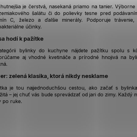
k
hutnejšia je čerstvá, nasekaná priamo na tanier. Výborne
y
zemiakového šalátu či do polievky tesne pred podávaní
v
amín C, železo a ďalšie minerály. Podporuje trávenie
ý
bakteriálne účinky.
p
i
sa hodí k pažítke
s
u
ategórii bylinky do kuchyne nájdete pažítku spolu s 
orúčame aj vhodné kvetináče a prírodné hnojivá na byl
ná.
er: zelená klasika, ktorá nikdy nesklame
ítka je tou najjednoduchšou cestou, ako začať s bylin
žitá – jej chuť vás bude sprevádzať od jari do zimy. Každý
 po ruke.