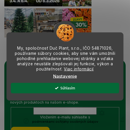
My, spoločnosť Duč Plant, s.r.o., IČO
54871026,
Sledovať na Instagrame
používame súbory cookies, aby sme vám umožnili
pohodlné prehliadanie webovej stránky a vďaka
analýze neustále zlepšovali jej funkcie, výkon a
použiteľnosť.
Viac informácií
Prihlásiť sa k odberu noviniek
Nastavenie
Vložením e-mailu súhlasíte s podmienkami
ochrany osobných údajov
Súhlasím
Vložte svoj e-mail a my Vám budeme zasielať informácie o
nových produktoch na našom e-shope.
Vložením e-mailu súhlasíte s
podmienkami ochrany osobných údajov