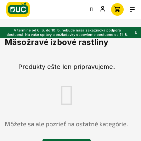
Prejsť
na
obsah
V termíne od 6. 8. do 10. 8. nebude naša zákaznícka podpora
dostupná. Na vaše správy a požiadavky odpovieme postupne od 11. 8.
Mäsožravé izbové rastliny
Produkty ešte len pripravujeme.
Môžete sa ale pozrieť na ostatné kategórie.