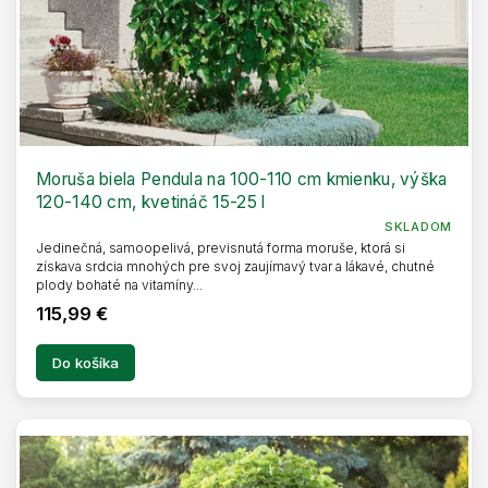
Moruša biela Pendula na 100-110 cm kmienku, výška
120-140 cm, kvetináč 15-25 l
SKLADOM
Jedinečná, samoopelivá, previsnutá forma moruše, ktorá si
získava srdcia mnohých pre svoj zaujímavý tvar a lákavé, chutné
plody bohaté na vitamíny...
115,99 €
Do košíka