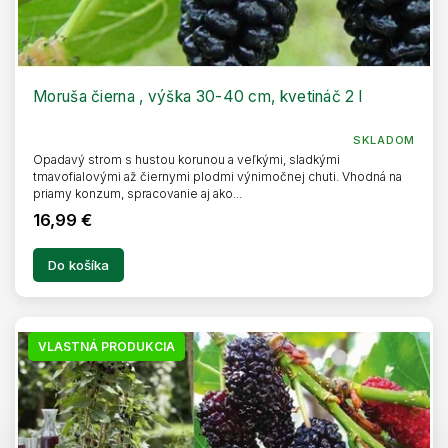
Moruša čierna , výška 30-40 cm, kvetináč 2 l
SKLADOM
Opadavý strom s hustou korunou a veľkými, sladkými
tmavofialovými až čiernymi plodmi výnimočnej chuti. Vhodná na
priamy konzum, spracovanie aj ako...
16,99 €
Do košíka
VLASTNÁ PRODUKCIA