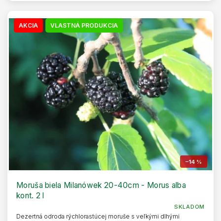
AKCIA
VLASTNÁ PRODUKCIA
–14 %
Moruša biela Milanówek 20-40cm - Morus alba
kont. 2 l
SKLADOM
Dezertná odroda rýchlorastúcej moruše s veľkými dlhými