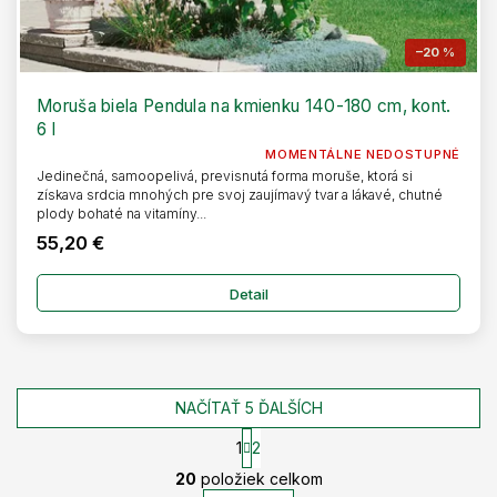
–20 %
Moruša biela Pendula na kmienku 140-180 cm, kont.
6 l
MOMENTÁLNE NEDOSTUPNÉ
Jedinečná, samoopelivá, previsnutá forma moruše, ktorá si
získava srdcia mnohých pre svoj zaujímavý tvar a lákavé, chutné
plody bohaté na vitamíny...
55,20 €
Detail
NAČÍTAŤ 5 ĎALŠÍCH
1
2
O
S
20
položiek celkom
t
v