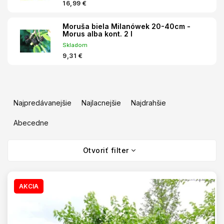
16,99 €
Moruša biela Milanówek 20-40cm -
Morus alba kont. 2 l
Skladom
9,31 €
R
a
Najpredávanejšie
Najlacnejšie
Najdrahšie
d
e
Abecedne
n
V
i
Otvoriť filter
ý
e
p
p
i
r
s
AKCIA
o
p
d
r
u
o
k