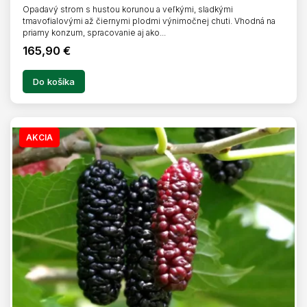
Opadavý strom s hustou korunou a veľkými, sladkými
tmavofialovými až čiernymi plodmi výnimočnej chuti. Vhodná na
priamy konzum, spracovanie aj ako...
165,90 €
Do košíka
AKCIA