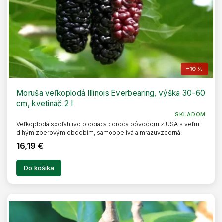
–10 %
Moruša veľkoplodá Illinois Everbearing, výška 30-60
cm, kvetináč 2 l
SKLADOM
Veľkoplodá spoľahlivo plodiaca odroda pôvodom z USA s veľmi
dlhým zberovým obdobím, samoopelivá a mrazuvzdorná.
16,19 €
Do košíka