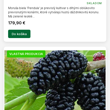
SKLADOM
Moruša biela 'Pendula' je previslý kultivar s dlhými oblúkovito
previsnutými konármi, ktoré vytvárajú hustú dáždnikovitú korunu.
Má zelené lesklé...
179,90 €
Do košíka
VLASTNÁ PRODUKCIA