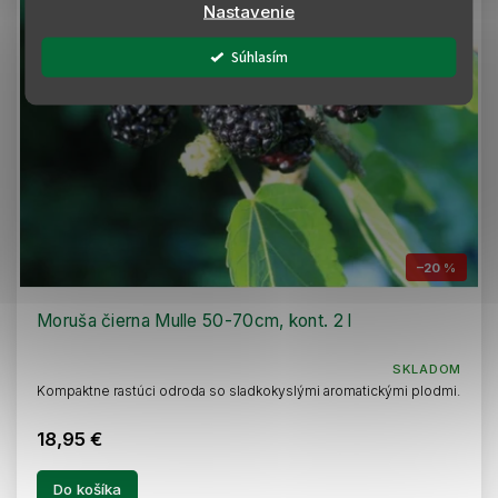
Nastavenie
Súhlasím
–20 %
Moruša čierna Mulle 50-70cm, kont. 2 l
SKLADOM
Kompaktne rastúci odroda so sladkokyslými aromatickými plodmi.
18,95 €
Do košíka