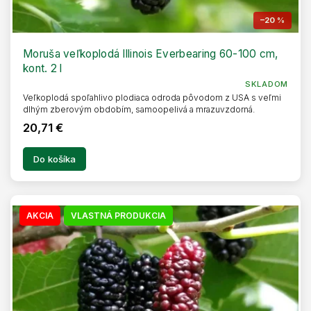
–20 %
Moruša veľkoplodá Illinois Everbearing 60-100 cm,
kont. 2 l
SKLADOM
Veľkoplodá spoľahlivo plodiaca odroda pôvodom z USA s veľmi
dlhým zberovým obdobím, samoopelivá a mrazuvzdorná.
20,71 €
Do košíka
AKCIA
VLASTNÁ PRODUKCIA