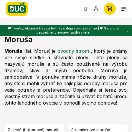
Prejsť
na
obsah
🚚 Trvalky, okrasné trávy a bylinky s dopravou zadarmo | 🛡️ Garancia
bezpečnej prepravy rastlín v lete
Moruša
Moruša
(lat. Morus) je
ovocný strom
, ktorý je známy
pre svoje sladké a šťavnaté plody. Tieto plody sa
nazývajú moruše a sú často používané na výrobu
džemov, štiav a iných pochutín. Moruša je
samoopelivá. V ponuke máme rôzne druhy moruše,
aby ste si mohli vybrať tie najlepšie odrody moruše pre
vaše potreby a preferencie. Objednajte si teraz svoj
vlastný strom moruše a začnite si užívať bohatú úrodu
tohto lahodného ovocia v pohodlí svojho domova!
Zakrslé (balkónové) moruše
Stromčekové moruše