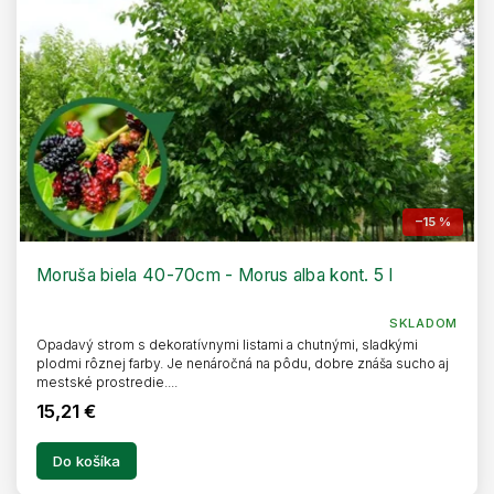
d
t
u
o
k
v
t
o
v
–15 %
Moruša biela 40-70cm - Morus alba kont. 5 l
SKLADOM
Opadavý strom s dekoratívnymi listami a chutnými, sladkými
plodmi rôznej farby. Je nenáročná na pôdu, dobre znáša sucho aj
mestské prostredie....
15,21 €
Do košíka