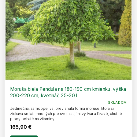
Moruša biela Pendula na 180-190 cm kmienku, výška
200-220 cm, kvetináč 25-30 l
SKLADOM
Jedinečná, samoopelivá, previsnutá forma moruše, ktorá si
získava srdcia mnohých pre svoj zaujímavý tvar a lákavé, chutné
plody bohaté na vitamíny...
165,90 €