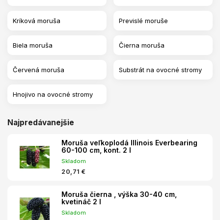
Kríková moruša
Previslé moruše
Biela moruša
Čierna moruša
Červená moruša
Substrát na ovocné stromy
Hnojivo na ovocné stromy
Najpredávanejšie
Moruša veľkoplodá Illinois Everbearing
60-100 cm, kont. 2 l
Skladom
20,71 €
Moruša čierna , výška 30-40 cm,
kvetináč 2 l
Skladom