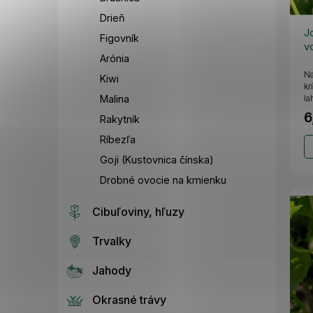
Drieň
J
Figovník
v
Arónia
Na
Kiwi
kr
Malina
la
6
Rakytník
Ríbezľa
Goji (Kustovnica čínska)
Drobné ovocie na kmienku
Cibuľoviny, hľuzy
Trvalky
Jahody
Okrasné trávy