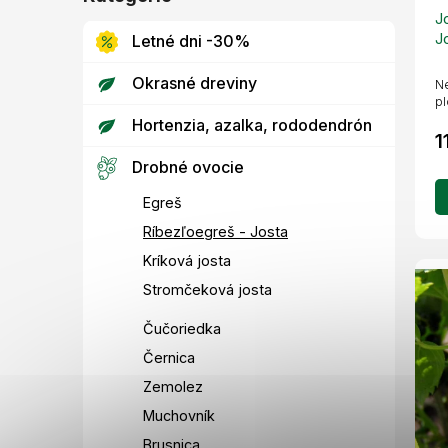
o
kategórie
J
v
J
Letné dni -30%
Okrasné dreviny
Ne
p
Hortenzia, azalka, rododendrón
1
Drobné ovocie
Egreš
Ríbezľoegreš - Josta
Kríková josta
Stromčeková josta
Čučoriedka
Černica
Zemolez
Muchovník
Brusnica