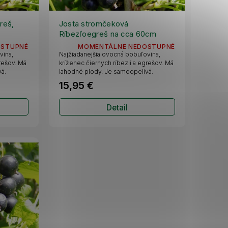
reš,
Josta stromčeková
Ríbezľoegreš na cca 60cm
kmienku, kont. 5 l
OSTUPNÉ
MOMENTÁLNE NEDOSTUPNÉ
vina,
Najžiadanejšia ovocná bobuľovina,
grešov. Má
kríženec čiernych ríbezlí a egrešov. Má
á.
lahodné plody. Je samoopelivá.
15,95 €
Detail