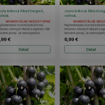
osta kríková Ríbezľoegreš,
Josta kríková Ríbezľoeg
oľnok.
voľnok.
MOMENTÁLNE NEDOSTUPNÉ
MOMENTÁLNE NED
jžiadanejšia ovocná bobuľovina,
Najžiadanejšia ovocná bobuľo
íženec čiernych ríbezlí a egrešov. Má
kríženec čiernych ríbezlí a e
hodné plody. Je samoopelivá.
lahodné plody. Je samoopeliv
,99 €
6,99 €
Detail
Detail