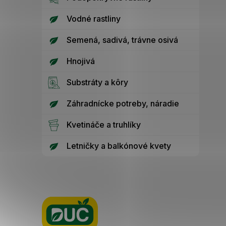
Vodné rastliny
Semená, sadivá, trávne osivá
Hnojivá
Substráty a kôry
Záhradnícke potreby, náradie
Kvetináče a truhlíky
Letničky a balkónové kvety
Z
á
p
ä
t
i