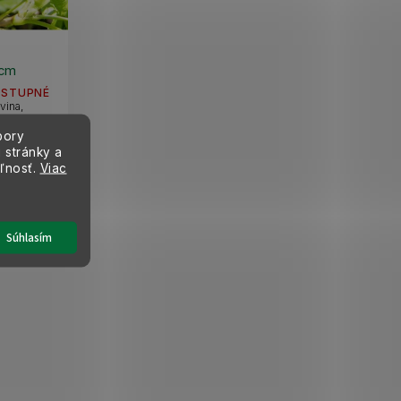
0cm
OSTUPNÉ
vina,
grešov. Má
bory
á.
 stránky a
eľnosť.
Viac
Súhlasím