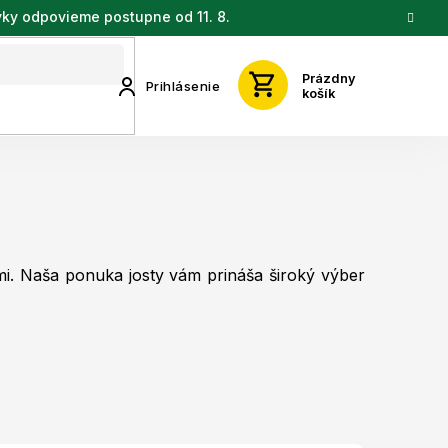
vky odpovieme postupne od 11. 8.
Prázdny
Prihlásenie
košík
mi. Naša ponuka josty vám prináša široký výber