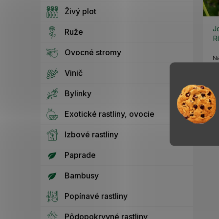
Živý plot
J
Ruže
R
k
Ovocné stromy
Na
kr
Vinič
la
1
Bylinky
Exotické rastliny, ovocie
Izbové rastliny
Paprade
Bambusy
Popínavé rastliny
Pôdopokryvné rastliny