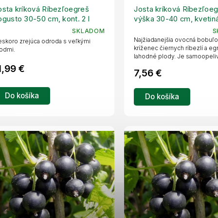
osta kríková Ríbezľoegreš
Josta kríková Ríbezľoeg
ogusto 30-50 cm, kont. 2 l
výška 30-40 cm, kvetináč
SKLADOM
S
Najžiadanejšia ovocná bobuľo
skoro zrejúca odroda s veľkými
kríženec čiernych ríbezlí a e
lodmi.
lahodné plody. Je samoopeliv
1,99 €
7,56 €
Do košíka
Do košíka