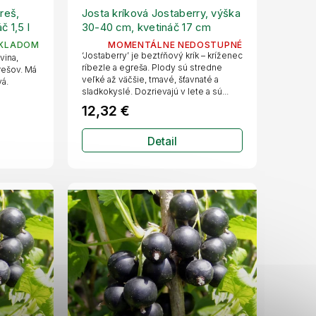
reš,
Josta kríková Jostaberry, výška
 1,5 l
30-40 cm, kvetináč 17 cm
KLADOM
MOMENTÁLNE NEDOSTUPNÉ
‘Jostaberry’ je beztŕňový krík – kríženec
vina,
ríbezle a egreša. Plody sú stredne
grešov. Má
veľké až väčšie, tmavé, šťavnaté a
á.
sladkokyslé. Dozrievajú v lete a sú...
12,32 €
Detail