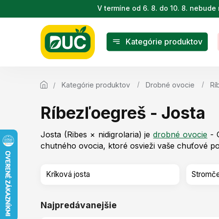
Prejsť
V termíne od 6. 8. do 10. 8. nebu
na
obsah
Kategórie produktov
Kategórie produktov
Drobné ovocie
Rí
Ríbezľoegreš - Josta
Josta (
Ribes × nidigrolaria) je
drobné ovocie
-
chutného ovocia, ktoré osvieži vaše chuťové po
Kríková josta
Stromče
Najpredávanejšie