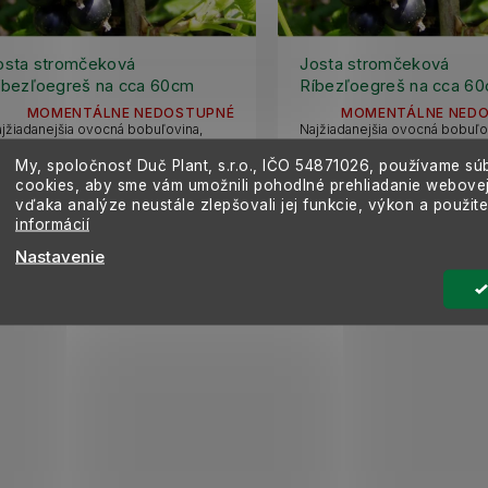
osta stromčeková
Josta stromčeková
íbezľoegreš na cca 60cm
Ríbezľoegreš na cca 6
mienku, voľnok.
kmienku, voľnok.
MOMENTÁLNE NEDOSTUPNÉ
MOMENTÁLNE NED
jžiadanejšia ovocná bobuľovina,
Najžiadanejšia ovocná bobuľo
íženec čiernych ríbezlí a egrešov. Má
kríženec čiernych ríbezlí a e
My, spoločnosť Duč Plant, s.r.o., IČO
54871026,
používame sú
hodné plody. Je samoopelivá.
lahodné plody. Je samoopeliv
cookies, aby sme vám umožnili pohodlné prehliadanie webovej
1,49 €
11,49 €
vďaka analýze neustále zlepšovali jej funkcie, výkon a použit
informácií
Detail
Detail
Nastavenie
O
v
l
á
d
a
c