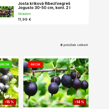
Josta kríková Ríbezľoegreš
Jogusto 30-50 cm, kont. 2 l
Skladom
11,99 €
8
položiek celkom
UKCIA
AKCIA
–15 %
–14 %