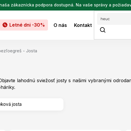
de naša zákaznícka podpora dostupná. Na vaše správy a požiada
Letné dni -30%
O nás
Kontakt
bezľoegreš - Josta
Objavte lahodnú sviežosť josty s našimi vybranými odroda
háriky.
ková josta