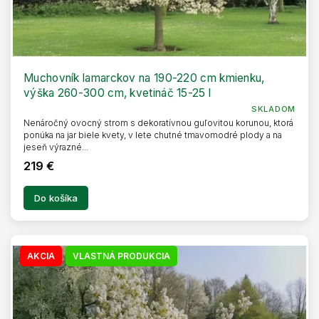
Muchovník lamarckov na 190-220 cm kmienku,
výška 260-300 cm, kvetináč 15-25 l
SKLADOM
Nenáročný ovocný strom s dekoratívnou guľovitou korunou, ktorá
ponúka na jar biele kvety, v lete chutné tmavomodré plody a na
jeseň výrazné...
219 €
Do košíka
AKCIA
VLASTNÁ PRODUKCIA