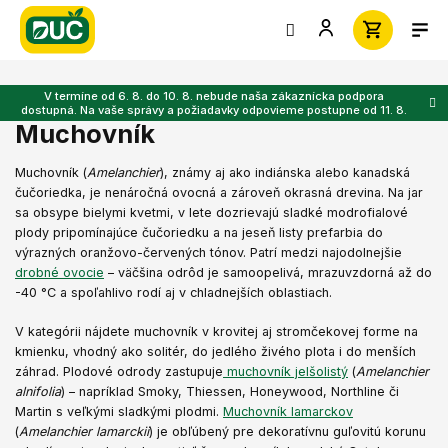
Prejsť
na
obsah
V termíne od 6. 8. do 10. 8. nebude naša zákaznícka podpora
dostupná. Na vaše správy a požiadavky odpovieme postupne od 11. 8.
Muchovník
Muchovník (
Amelanchier
), známy aj ako indiánska alebo kanadská
čučoriedka, je nenáročná ovocná a zároveň okrasná drevina. Na jar
sa obsype bielymi kvetmi, v lete dozrievajú sladké modrofialové
plody pripomínajúce čučoriedku a na jeseň listy prefarbia do
výrazných oranžovo-červených tónov. Patrí medzi najodolnejšie
drobné ovocie
– väčšina odrôd je samoopelivá, mrazuvzdorná až do
-40 °C a spoľahlivo rodí aj v chladnejších oblastiach.
V kategórii nájdete muchovník v krovitej aj stromčekovej forme na
kmienku, vhodný ako solitér, do jedlého živého plota i do menších
záhrad. Plodové odrody zastupuje
muchovník jelšolistý
(
Amelanchier
alnifolia
) – napríklad Smoky, Thiessen, Honeywood, Northline či
Martin s veľkými sladkými plodmi.
Muchovník lamarckov
(
Amelanchier lamarckii
) je obľúbený pre dekoratívnu guľovitú korunu