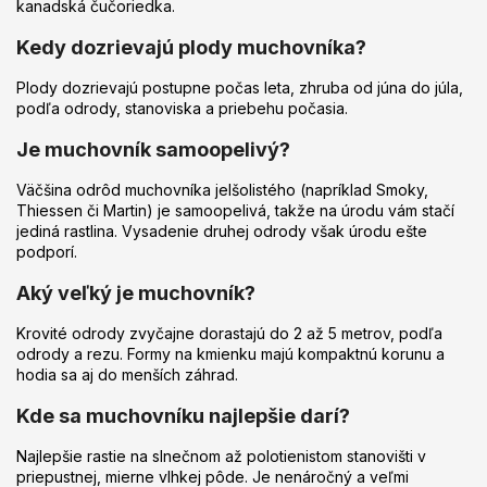
kanadská čučoriedka.
Kedy dozrievajú plody muchovníka?
Plody dozrievajú postupne počas leta, zhruba od júna do júla,
podľa odrody, stanoviska a priebehu počasia.
Je muchovník samoopelivý?
Väčšina odrôd muchovníka jelšolistého (napríklad Smoky,
Thiessen či Martin) je samoopelivá, takže na úrodu vám stačí
jediná rastlina. Vysadenie druhej odrody však úrodu ešte
podporí.
Aký veľký je muchovník?
Krovité odrody zvyčajne dorastajú do 2 až 5 metrov, podľa
odrody a rezu. Formy na kmienku majú kompaktnú korunu a
hodia sa aj do menších záhrad.
Kde sa muchovníku najlepšie darí?
Najlepšie rastie na slnečnom až polotienistom stanovišti v
priepustnej, mierne vlhkej pôde. Je nenáročný a veľmi