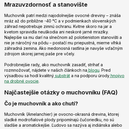
Mrazuvzdornosť a stanovište
Muchovník patrí medzi najodolnejšie ovocné dreviny – znáša
mráz až do približne -40 °C a v podmienkach slovenských
záhrad nepotrebuje zimnú ochranu. Kvitne skoro na jar a
kvetom spravidla neuškodia ani neskoré jarné mrazíky.
Najlepšie sa mu darí na slnečnom až polotienistom stanovišti a
nie je náročný na pôdu – postačí mu priepustná, mierne vlhká
záhradná zemina. Ako medonosná rastlina je navyše vďačným
zdrojom skorej jarnej paše pre včely.
Podrobnejšie rady, ako muchovník zasadiť, strihať a
rozmnožovať, nájdete v našich článkoch na
blogu
. Pred
výsadbou sa hodí kvalitný
substrát
a na podporu úrody
hnojivo
na drobné ovocie
.
Najčastejšie otázky o muchovníku (FAQ)
Čo je muchovník a ako chutí?
Muchovník (Amelanchier) je ovocno-okrasná drevina, ktorej
sladké modrofialové plody pripomínajú čučoriedku, no sú
sladšie a aromatickejšie. Ľudovo sa nazýva aj indiánska alebo