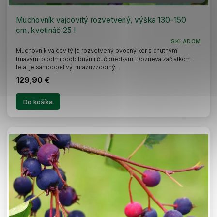
Muchovník vajcovitý rozvetvený, výška 130-150
cm, kvetináč 25 l
SKLADOM
Muchovník vajcovitý je rozvetvený ovocný ker s chutnými
tmavými plodmi podobnými čučoriedkam. Dozrieva začiatkom
leta, je samoopelivý, mrazuvzdorný...
129,90 €
Do košíka