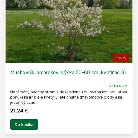
–15 %
Muchovník lamarckov, výška 50-60 cm, kvetináč 3 l
SKLADOM
Nenáročný ovocný strom s dekoratívnou guľovitou korunou, ktorá
ponúka na jar biele kvety, v lete chutné tmavomodré plody a na
jeseň výrazné...
21,24 €
Do košíka