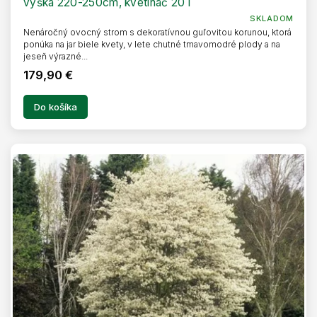
výška 220-250cm, kvetináč 20 l
SKLADOM
Nenáročný ovocný strom s dekoratívnou guľovitou korunou, ktorá
ponúka na jar biele kvety, v lete chutné tmavomodré plody a na
jeseň výrazné...
179,90 €
Do košíka