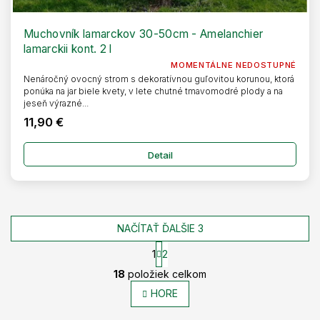
Muchovník lamarckov 30-50cm - Amelanchier
lamarckii kont. 2 l
MOMENTÁLNE NEDOSTUPNÉ
Nenáročný ovocný strom s dekoratívnou guľovitou korunou, ktorá
ponúka na jar biele kvety, v lete chutné tmavomodré plody a na
jeseň výrazné...
11,90 €
Detail
NAČÍTAŤ ĎALŠIE 3
1
2
O
S
18
položiek celkom
t
v
r
l
HORE
á
á
n