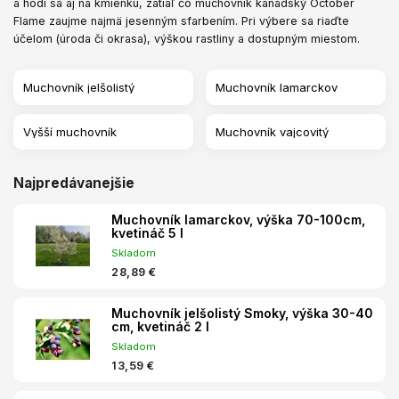
a hodí sa aj na kmienku, zatiaľ čo muchovník kanadský October
Flame zaujme najmä jesenným sfarbením. Pri výbere sa riaďte
účelom (úroda či okrasa), výškou rastliny a dostupným miestom.
Muchovník jelšolistý
Muchovník lamarckov
Vyšší muchovník
Muchovník vajcovitý
Najpredávanejšie
Muchovník lamarckov, výška 70-100cm,
kvetináč 5 l
Skladom
28,89 €
Muchovník jelšolistý Smoky, výška 30-40
cm, kvetináč 2 l
Skladom
13,59 €