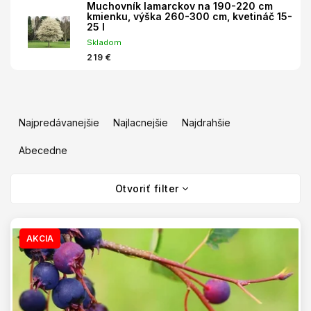
Muchovník lamarckov na 190-220 cm
kmienku, výška 260-300 cm, kvetináč 15-
25 l
Skladom
219 €
R
a
Najpredávanejšie
Najlacnejšie
Najdrahšie
d
e
Abecedne
n
V
i
Otvoriť filter
ý
e
p
p
i
r
s
AKCIA
o
p
d
r
u
o
k
d
t