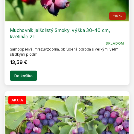
–15 %
Muchovník jelšolistý Smoky, výška 30-40 cm,
kvetináč 2 l
SKLADOM
Samoopelivá, mrazuvzdorná, obľúbená odroda s veľkými veľmi
sladkými plodmi
13,59 €
Do košíka
AKCIA