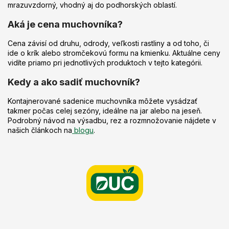
mrazuvzdorný, vhodný aj do podhorských oblastí.
Aká je cena muchovníka?
Cena závisí od druhu, odrody, veľkosti rastliny a od toho, či
ide o krík alebo stromčekovú formu na kmienku. Aktuálne ceny
vidíte priamo pri jednotlivých produktoch v tejto kategórii.
Kedy a ako sadiť muchovník?
Kontajnerované sadenice muchovníka môžete vysádzať
takmer počas celej sezóny, ideálne na jar alebo na jeseň.
Podrobný návod na výsadbu, rez a rozmnožovanie nájdete v
našich článkoch na
blogu
.
Z
á
p
ä
t
i
e