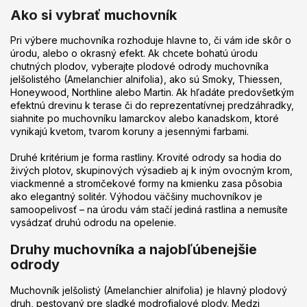
d
k
Ako si vybrať muchovník
a
o
c
v
a
i
Pri výbere muchovníka rozhoduje hlavne to, či vám ide skôr o
n
e
úrodu, alebo o okrasný efekt. Ak chcete bohatú úrodu
i
p
chutných plodov, vyberajte plodové odrody muchovníka
e
r
jelšolistého (Amelanchier alnifolia), ako sú Smoky, Thiessen,
v
Honeywood, Northline alebo Martin. Ak hľadáte predovšetkým
k
efektnú drevinu k terase či do reprezentatívnej predzáhradky,
y
siahnite po muchovníku lamarckov alebo kanadskom, ktoré
v
vynikajú kvetom, tvarom koruny a jesennými farbami.
ý
p
Druhé kritérium je forma rastliny. Krovité odrody sa hodia do
i
živých plotov, skupinových výsadieb aj k iným ovocným krom,
s
viackmenné a stromčekové formy na kmienku zasa pôsobia
u
ako elegantný solitér. Výhodou väčšiny muchovníkov je
samoopelivosť – na úrodu vám stačí jediná rastlina a nemusíte
vysádzať druhú odrodu na opelenie.
Druhy muchovníka a najobľúbenejšie
odrody
Muchovník jelšolistý (Amelanchier alnifolia) je hlavný plodový
druh, pestovaný pre sladké modrofialové plody. Medzi