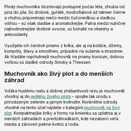
Plody muchovníka dozrievajú postupne počas leta, zhruba od
júna do júla. Sú drobné, guľaté, modrofialové až takmer čierne
a chuťou pripomínajú niečo medzi čučoriedkou a sladkou
višňou – sú však sladšie a aromatickejšie. Patria medzi nutrične
najhodnotnejšie drobné ovocie, sú bohaté na vitamíny a
antioxidanty.
Využijete ich čerstvé priamo z kríka, ale aj na koláče, džemy,
kompóty, šťavy a smoothies, prípadne na sušenie a mrazenie.
Ak hľadáte najchutnejší muchovník na priamy konzum, dobrou
voľbou sú sladké odrody Smoky a Thiessen.
Muchovník ako živý plot a do menších
záhrad
Vďaka hustému rastu a dobrej znášanlivosti rezu je muchovník
vhodný aj do
jedlého živého plota
– spojíte tak úrodu s
prirodzeným zelením a jarným kvitnutím. Konkrétne odrody
vhodné na tento účel nájdete v kategórii
muchovník na živý
plot
. Kompaktnejšie kríky a formy na kmienku sa uplatnia aj v
menších záhradách a predzáhradkách, kde nezaberú veľa
miesta a zároveň pekne kvitnú a rodia.