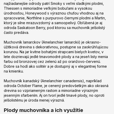
najžiadanejšie odrody patrí Smoky s veľmi sladkými plodmi,
Thiessen s mimoriadne veľkými bobuľami a vysokou
úrodnosťou, Honeywood s výraznou chuťou vhodnou aj na
spracovanie, Northline s purpurovo čiernymi plodmi a Martin,
ktorý je silne mrazuvzdorný a samoopelivý. Obľúbená je aj
odroda Saskatoon Berry, pod ktorou sa muchovník jelšolistý
často predáva.
Muchovník lamarckov (Amelanchier lamarckii) je okrasno-
úžitková drevina s dekoratívnou, postupne sa zaokrúhľujúcou
korunou. Na jar kvitne bohatými strapcami bielych kvetov, v
lete dozrievajú jedlé tmavomodré plody a na jeseň listy menia
farbu od bronzovej cez zelenú až po oranžovo-červenú.
Dobre sa hodí ako solitér a je dostupný aj v elegantnej forme
na kmienku.
Muchovník kanadský (Amelanchier canadensis), napríklad
odroda October Flame, je cenený predovšetkým ako okrasná
drevina so vzpriameným rastom a mimoriadne výrazným
jesenným sfarbením. Aj on tvorí jedlé tmavé plody, no oproti
jelšolistému je úroda menej výrazná.
Plody muchovníka a ich využitie