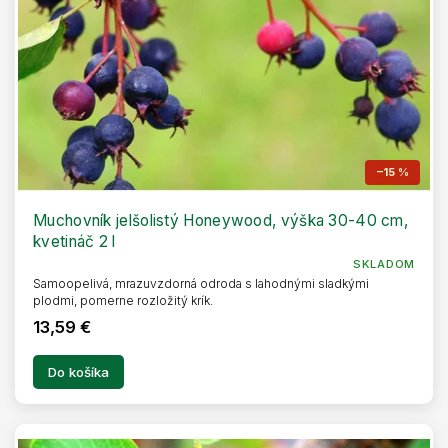
u
o
k
v
t
o
v
–15 %
Muchovník jelšolistý Honeywood, výška 30-40 cm,
kvetináč 2 l
SKLADOM
Samoopelivá, mrazuvzdorná odroda s lahodnými sladkými
plodmi, pomerne rozložitý krík.
13,59 €
Do košíka