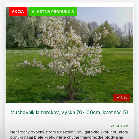
AKCIA
VLASTNÁ PRODUKCIA
–15 %
Muchovník lamarckov, výška 70-100cm, kvetináč 5 l
SKLADOM
Nenáročný ovocný strom s dekoratívnou guľovitou korunou, ktorá
ponúka na jar biele kvety, v lete chutné tmavomodré plody a na