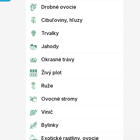
e
l
Drobné ovocie
Cibuľoviny, hľuzy
Trvalky
Jahody
Okrasné trávy
Živý plot
Ruže
Ovocné stromy
Vinič
Bylinky
Exotické rastliny, ovocie