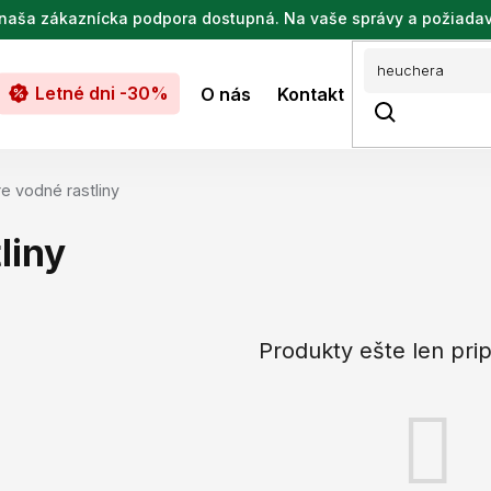
de naša zákaznícka podpora dostupná. Na vaše správy a požiada
Letné dni -30%
O nás
Kontakt
re vodné rastliny
liny
Produkty ešte len pri