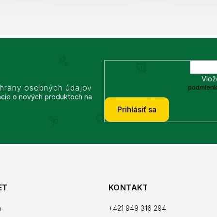
Vlož
chrany osobných údajov
podmienk
ácie o nových produktoch na
Prihlásiť sa
ET
KONTAKT
a
+421 949 316 294