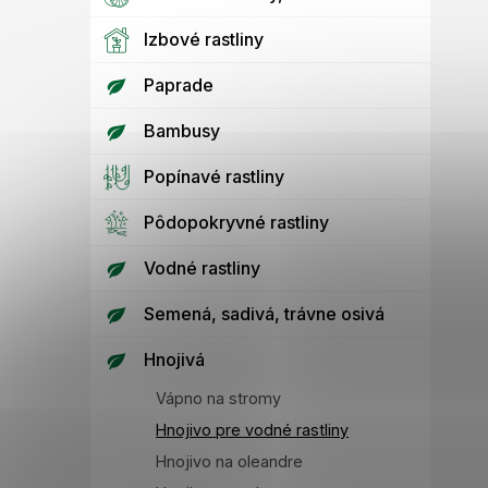
Izbové rastliny
Paprade
Bambusy
Popínavé rastliny
Pôdopokryvné rastliny
Vodné rastliny
Semená, sadivá, trávne osivá
Hnojivá
Vápno na stromy
Hnojivo pre vodné rastliny
Hnojivo na oleandre