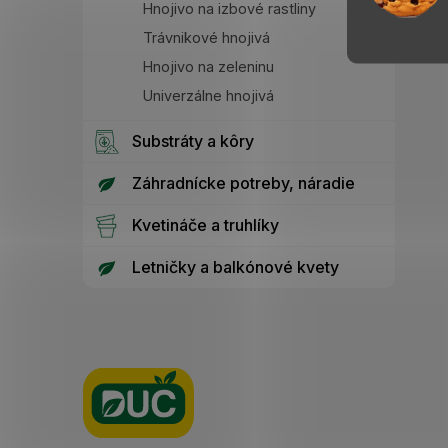
Hnojivo na izbové rastliny
Trávnikové hnojivá
Hnojivo na zeleninu
Univerzálne hnojivá
Substráty a kôry
Záhradnícke potreby, náradie
Kvetináče a truhlíky
Letničky a balkónové kvety
Z
á
p
ä
t
i
e