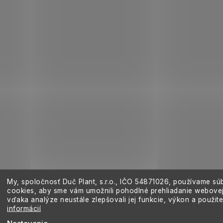
My, spoločnosť Duč Plant, s.r.o., IČO
54871026,
používame sú
cookies, aby sme vám umožnili pohodlné prehliadanie webovej
vďaka analýze neustále zlepšovali jej funkcie, výkon a použit
informácií
Nastavenie