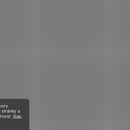
bory
 stránky a
eľnosť.
Viac