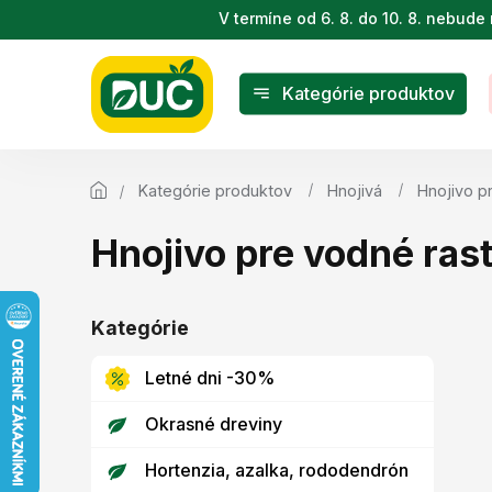
Prejsť
V termíne od 6. 8. do 10. 8. nebu
na
obsah
Kategórie produktov
Kategórie produktov
Hnojivá
Hnojivo p
Hnojivo pre vodné rast
B
o
Kategórie
Preskočiť
č
kategórie
n
Letné dni -30%
ý
p
Okrasné dreviny
a
n
Hortenzia, azalka, rododendrón