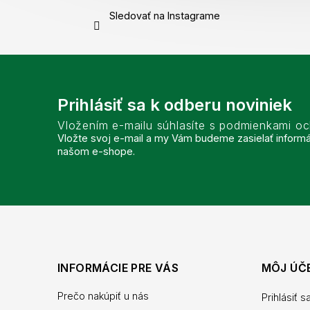
Sledovať na Instagrame
Prihlásiť sa k odberu noviniek
Vložením e-mailu súhlasíte s podmienkami o
Vložte svoj e-mail a my Vám budeme zasielať inform
našom e-shope.
INFORMÁCIE PRE VÁS
MÔJ ÚČ
Prečo nakúpiť u nás
Prihlásiť s