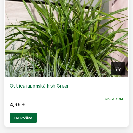
Z
A
D
A
R
Ostrica japonská Irish Green
M
O
SKLADOM
4,99 €
Do košíka