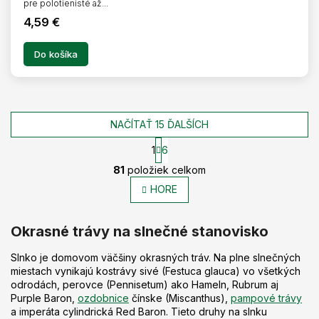
pre polotienisté až...
4,59 €
Do košíka
NAČÍTAŤ 15 ĎALŠÍCH
1
6
O
S
81
položiek celkom
t
v
r
l
HORE
á
á
n
d
k
Okrasné trávy na slnečné stanovisko
a
o
c
v
a
i
Slnko je domovom väčšiny okrasných tráv. Na plne slnečných
n
e
miestach vynikajú kostrávy sivé (Festuca glauca) vo všetkých
i
p
odrodách, perovce (Pennisetum) ako Hameln, Rubrum aj
e
r
Purple Baron,
ozdobnice
čínske (Miscanthus),
pampové trávy
v
a imperáta cylindrická Red Baron. Tieto druhy na slnku