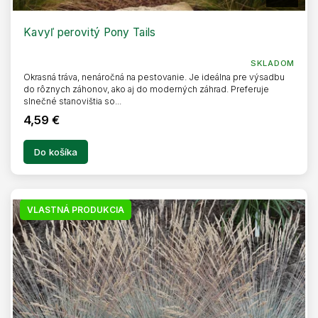
A
D
A
R
Kavyľ perovitý Pony Tails
M
O
SKLADOM
Okrasná tráva, nenáročná na pestovanie. Je ideálna pre výsadbu
do rôznych záhonov, ako aj do moderných záhrad. Preferuje
slnečné stanovištia so...
4,59 €
Do košíka
VLASTNÁ PRODUKCIA