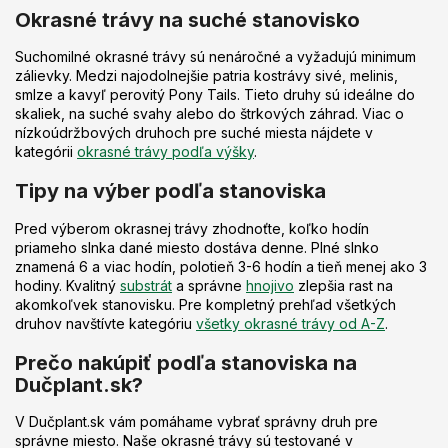
Okrasné trávy na suché stanovisko
Suchomilné okrasné trávy sú nenáročné a vyžadujú minimum
zálievky. Medzi najodolnejšie patria kostrávy sivé, melinis,
smlze a kavyľ perovitý Pony Tails. Tieto druhy sú ideálne do
skaliek, na suché svahy alebo do štrkových záhrad. Viac o
nízkoúdržbových druhoch pre suché miesta nájdete v
kategórii
okrasné trávy podľa výšky
.
Tipy na výber podľa stanoviska
Pred výberom okrasnej trávy zhodnoťte, koľko hodín
priameho slnka dané miesto dostáva denne. Plné slnko
znamená 6 a viac hodín, polotieň 3-6 hodín a tieň menej ako 3
hodiny. Kvalitný
substrát
a správne
hnojivo
zlepšia rast na
akomkoľvek stanovisku. Pre kompletný prehľad všetkých
druhov navštívte kategóriu
všetky okrasné trávy od A-Z
.
Prečo nakúpiť podľa stanoviska na
Dučplant.sk?
V Dučplant.sk vám pomáhame vybrať správny druh pre
správne miesto. Naše okrasné trávy sú testované v