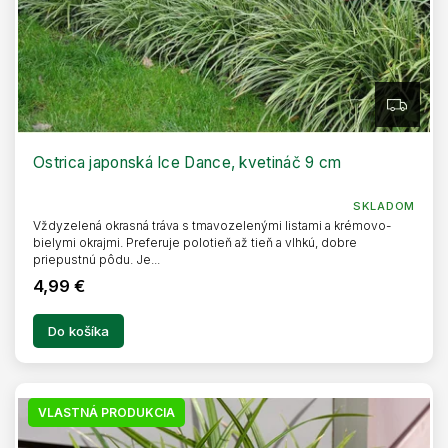
Z
A
D
A
R
Ostrica japonská Ice Dance, kvetináč 9 cm
M
O
SKLADOM
Vždyzelená okrasná tráva s tmavozelenými listami a krémovo-
bielymi okrajmi. Preferuje polotieň až tieň a vlhkú, dobre
priepustnú pôdu. Je...
4,99 €
Do košíka
VLASTNÁ PRODUKCIA