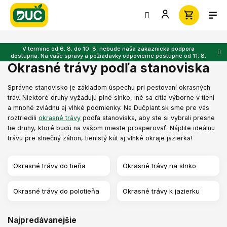
Prejsť
na
obsah
V termíne od 6. 8. do 10. 8. nebude naša zákaznícka podpora
dostupná. Na vaše správy a požiadavky odpovieme postupne od 11. 8.
Okrasné trávy podľa stanoviska
Správne stanovisko je základom úspechu pri pestovaní okrasných
tráv. Niektoré druhy vyžadujú plné slnko, iné sa cítia výborne v tieni
a mnohé zvládnu aj vlhké podmienky. Na Dučplant.sk sme pre vás
roztriedili
okrasné trávy
podľa stanoviska, aby ste si vybrali presne
tie druhy, ktoré budú na vašom mieste prosperovať. Nájdite ideálnu
trávu pre slnečný záhon, tienistý kút aj vlhké okraje jazierka!
Okrasné trávy do tieňa
Okrasné trávy na slnko
Okrasné trávy do polotieňa
Okrasné trávy k jazierku
Najpredávanejšie