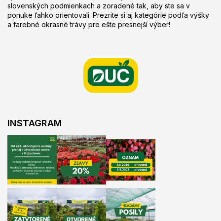
slovenských podmienkach a zoradené tak, aby ste sa v
ponuke ľahko orientovali. Prezrite si aj kategórie podľa výšky
a farebné okrasné trávy pre ešte presnejší výber!
Z
á
p
ä
t
i
e
INSTAGRAM