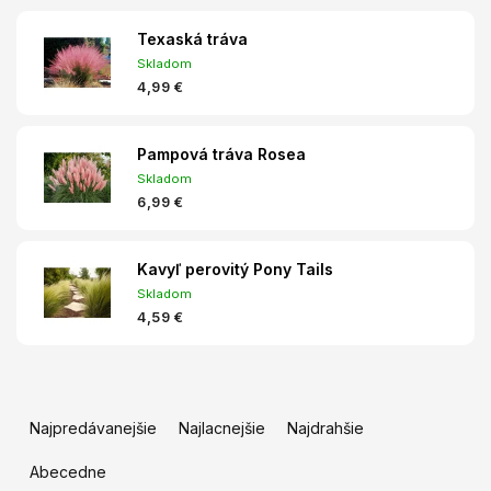
Texaská tráva
Skladom
4,99 €
Pampová tráva Rosea
Skladom
6,99 €
Kavyľ perovitý Pony Tails
Skladom
4,59 €
R
a
Najpredávanejšie
Najlacnejšie
Najdrahšie
d
e
Abecedne