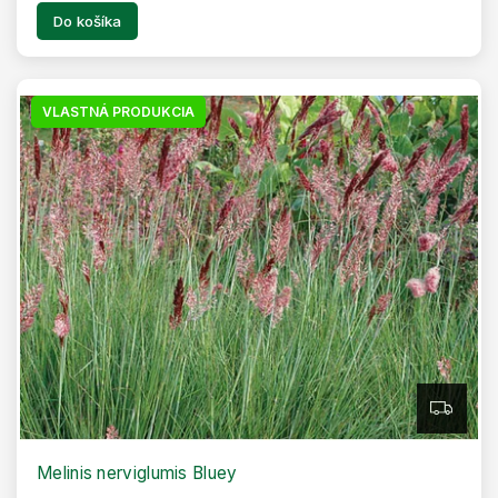
Do košíka
VLASTNÁ PRODUKCIA
Z
A
D
A
R
Melinis nerviglumis Bluey
M