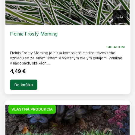
Z
A
D
A
R
Ficínia Frosty Morning
M
O
SKLADOM
Ficínia Frosty Morning je nízka kompaktná rastlina trávovitého
vzhľadu so zelenými listami a výrazným bielym okrajom. Vynikne
v nádobách, skalkách,...
4,49 €
Do košíka
VLASTNÁ PRODUKCIA