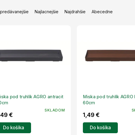
jpredávanejšie
Najlacnejšie
Najdrahšie
Abecedne
iska pod truhlík AGRO antracit
Miska pod truhlík AGRO
0cm
60cm
SKLADOM
S
,49 €
1,49 €
Do košíka
Do košíka