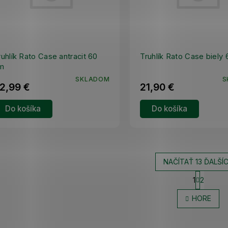
ruhlík Rato Case antracit 60
Truhlík Rato Case biely
m
SKLADOM
S
2,99 €
21,90 €
Do košíka
Do košíka
NAČÍTAŤ 13 ĎALŠÍ
1
2
O
S
v
t
HORE
l
r
á
á
d
n