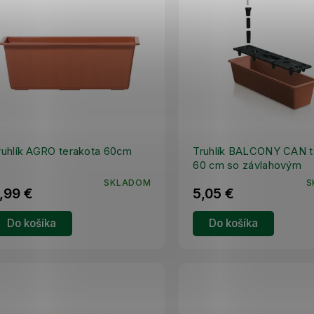
ruhlík AGRO terakota 60cm
Truhlík BALCONY CAN t
60 cm so závlahovým
systémom
SKLADOM
S
,99 €
5,05 €
Do košíka
Do košíka