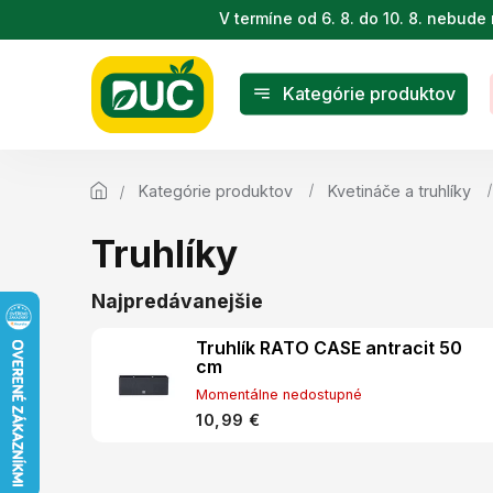
Prejsť
V termíne od 6. 8. do 10. 8. nebu
na
obsah
Kategórie produktov
Kategórie produktov
Kvetináče a truhlíky
Truhlíky
Najpredávanejšie
Truhlík RATO CASE antracit 50
cm
Momentálne nedostupné
10,99 €