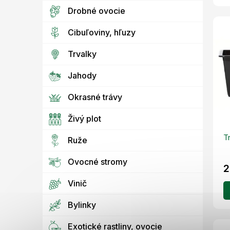
Drobné ovocie
Cibuľoviny, hľuzy
Trvalky
Jahody
Okrasné trávy
Živý plot
T
Ruže
Ovocné stromy
2
Vinič
Bylinky
Exotické rastliny, ovocie