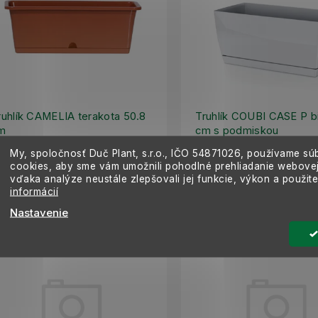
ruhlík CAMELIA terakota 50.8
Truhlík COUBI CASE P b
m
cm s podmiskou
SKLADOM
S
My, spoločnosť Duč Plant, s.r.o., IČO
54871026,
používame sú
,49 €
5,99 €
cookies, aby sme vám umožnili pohodlné prehliadanie webovej
vďaka analýze neustále zlepšovali jej funkcie, výkon a použit
Do košíka
Do košíka
informácií
Nastavenie