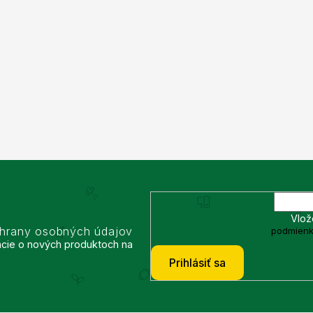
Vlož
chrany osobných údajov
podmienk
ácie o nových produktoch na
Prihlásiť sa