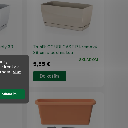
iely 39
Truhlík COUBI CASE P krémový
39 cm s podmiskou
KLADOM
SKLADOM
bory
5,55 €
 stránky a
eľnosť.
Viac
Do košíka
Súhlasím