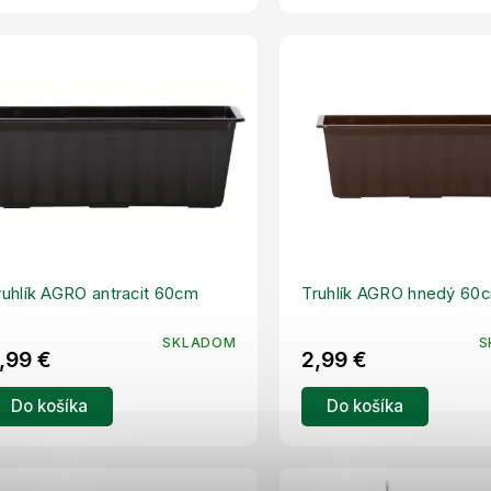
ruhlík AGRO antracit 60cm
Truhlík AGRO hnedý 60
SKLADOM
S
,99 €
2,99 €
Do košíka
Do košíka