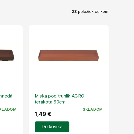
28
položiek celkom
 hnedá
Miska pod truhlík AGRO
terakota 60cm
KLADOM
SKLADOM
1,49 €
Do košíka