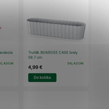
erakota
Truhlík BOARDEE CASE biely
58.7 cm
KLADOM
SKLADOM
4,99 €
Do košíka