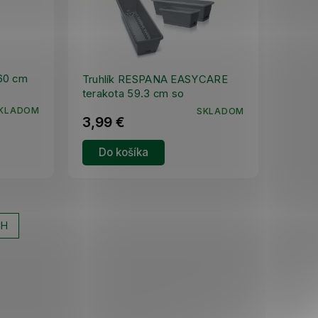
 60 cm
Truhlík RESPANA EASYCARE
terakota 59.3 cm so
závlahovým systémom
KLADOM
SKLADOM
3,99 €
Do košíka
CH