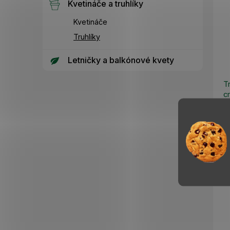
Kvetináče a truhlíky
Kvetináče
Truhlíky
Letničky a balkónové kvety
T
c
3