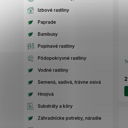
Izbové rastliny
Paprade
Bambusy
Popínavé rastliny
Pôdopokryvné rastliny
T
Vodné rastliny
2
Semená, sadivá, trávne osivá
Hnojivá
Substráty a kôry
Záhradnícke potreby, náradie