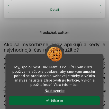
Detail
4
položiek celkom
O
v
l
Ako sa mykorhízne huby aplikujú a kedy je
á
najvhodnejší čas na ich použitie?
d
a
Mykorhízne huby pre záhradné účely sú dostupné vo forme
c
prášku, granúl alebo gélového prípravku
, ktoré obsahujú
i
My, spoločnosť Duč Plant, s.r.o., IČO
54871026,
spóry a fragmenty podhubia užitočných húb. Aplikácia je
e
používame súbory cookies, aby sme vám umožnili
najúčinnejšia
pri výsadbe alebo presádzaní rastlín
– vtedy
p
pohodlné prehliadanie webovej stránky a vďaka
máme možnosť priamo preparát zaniesť ku koreňom. Postup je
r
analýze neustále zlepšovali jej funkcie, výkon a
jednoduchý: pri sadení stromčeka, kríka či sadenice zeleniny
použiteľnosť.
Viac informácií
v
posypeme alebo potrieme korene mykorhíznym prípravkom
k
Nastavenie
tak, aby
čo najviac spórov prišlo do kontaktu s koreňovými
y
vlásočnicami
. Napríklad pri stromoch sa odporúča dať dávku
v
Súhlasím
prášku do výsadbovej jamy a pomiešať s trochou zeminy
ý
okolo koreňového balu. Pri priesadách rajčín či paprík môžete
p