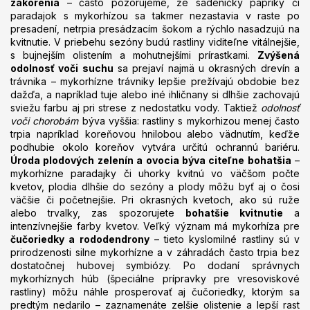
zakorenia
– často pozorujeme, že sadeničky papriky či
paradajok s mykorhízou sa takmer nezastavia v raste po
presadení, netrpia presádzacím šokom a rýchlo nasadzujú na
kvitnutie. V priebehu sezóny budú rastliny viditeľne vitálnejšie,
s bujnejším olistením a mohutnejšími prírastkami.
Zvýšená
odolnosť voči suchu
sa prejaví najmä u okrasných drevín a
trávnika – mykorhízne trávniky lepšie prežívajú obdobie bez
dažďa, a napríklad tuje alebo iné ihličnany si dlhšie zachovajú
sviežu farbu aj pri strese z nedostatku vody. Taktiež
odolnosť
voči chorobám
býva vyššia: rastliny s mykorhizou menej často
trpia napríklad koreňovou hnilobou alebo vädnutím, keďže
podhubie okolo koreňov vytvára určitú ochrannú bariéru.
Úroda plodových zelenín a ovocia býva citeľne bohatšia
–
mykorhízne paradajky či uhorky kvitnú vo väčšom počte
kvetov, plodia dlhšie do sezóny a plody môžu byť aj o čosi
väčšie či početnejšie. Pri okrasných kvetoch, ako sú ruže
alebo trvalky, zas spozorujete
bohatšie kvitnutie
a
intenzívnejšie farby kvetov. Veľký význam má mykorhíza pre
čučoriedky a rododendrony
– tieto kyslomilné rastliny sú v
prirodzenosti silne mykorhízne a v záhradách často trpia bez
dostatočnej hubovej symbiózy. Po dodaní správnych
mykorhíznych húb (špeciálne prípravky pre vresoviskové
rastliny) môžu náhle prosperovať aj čučoriedky, ktorým sa
predtým nedarilo – zaznamenáte zelšie olistenie a lepší rast