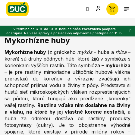
Prejsť
na
obsah
V termíne od 6. 8. do 10. 8. nebude naša zákaznícka podpora
dostupná. Na vaše správy a požiadavky odpovieme postupne od 11. 8.
Mykorhízne huby
Mykorhízne huby
(z gréckeho
mykós
– huba a
rhíza
–
koreň) sú druhy pôdnych húb, ktoré žijú v symbióze s
korienkami vyšších rastlín. Táto symbióza –
mykorhíza
– je pre rastliny mimoriadne užitočná: hubové vlákna
prerastajú do koreňov a výrazne zväčšujú ich
schopnosť prijímať vodu a živiny z pôdy. Predstavte si
hustú sieť mikroskopických vlákien rozprestierajúcich
sa pôdou, ktoré fungujú ako predĺžené „korienky“
vašej rastliny.
Rastlina vďaka nim dosiahne na živiny
a vlahu, na ktoré by jej vlastné korene nestačili
, a
huba za odmenu dostáva od rastliny produkty
fotosyntézy (cukry). Je to obojstranne výhodné
spojenie, ktoré existuje v prírode milióny rokov –