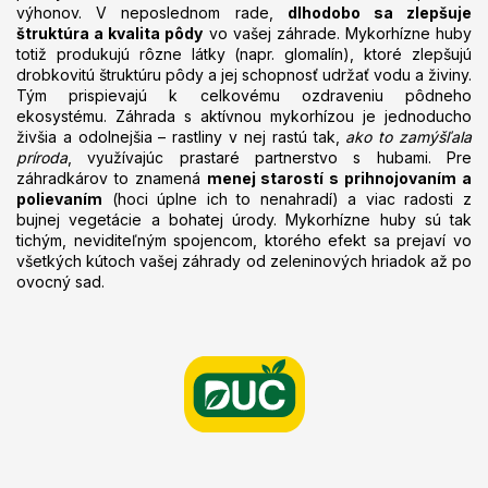
výhonov. V neposlednom rade,
dlhodobo sa zlepšuje
štruktúra a kvalita pôdy
vo vašej záhrade. Mykorhízne huby
totiž produkujú rôzne látky (napr. glomalín), ktoré zlepšujú
drobkovitú štruktúru pôdy a jej schopnosť udržať vodu a živiny.
Tým prispievajú k celkovému ozdraveniu pôdneho
ekosystému. Záhrada s aktívnou mykorhízou je jednoducho
živšia a odolnejšia – rastliny v nej rastú tak,
ako to zamýšľala
príroda
, využívajúc prastaré partnerstvo s hubami. Pre
záhradkárov to znamená
menej starostí s prihnojovaním a
polievaním
(hoci úplne ich to nenahradí) a viac radosti z
bujnej vegetácie a bohatej úrody. Mykorhízne huby sú tak
tichým, neviditeľným spojencom, ktorého efekt sa prejaví vo
všetkých kútoch vašej záhrady od zeleninových hriadok až po
ovocný sad.
Z
á
p
ä
t
i
e