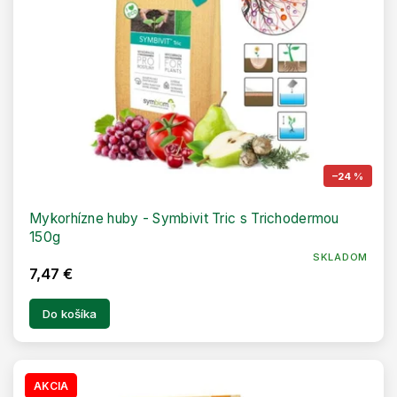
–24 %
Mykorhízne huby - Symbivit Tric s Trichodermou
150g
SKLADOM
7,47 €
Do košíka
AKCIA