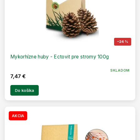
t
o
v
–24 %
Mykorhízne huby - Ectovit pre stromy 100g
SKLADOM
7,47 €
Do košíka
AKCIA