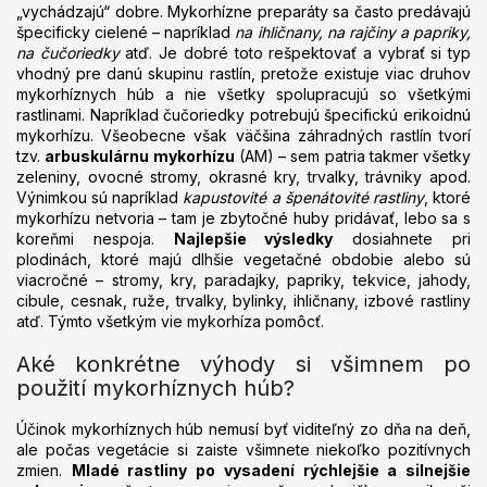
„vychádzajú“ dobre. Mykorhízne preparáty sa často predávajú
špecificky cielené – napríklad
na ihličnany, na rajčiny a papriky,
na čučoriedky
atď. Je dobré toto rešpektovať a vybrať si typ
vhodný pre danú skupinu rastlín, pretože existuje viac druhov
mykorhíznych húb a nie všetky spolupracujú so všetkými
rastlinami. Napríklad čučoriedky potrebujú špecifickú erikoidnú
mykorhízu. Všeobecne však väčšina záhradných rastlín tvorí
tzv.
arbuskulárnu mykorhízu
(AM) – sem patria takmer všetky
zeleniny, ovocné stromy, okrasné kry, trvalky, trávniky apod.
Výnimkou sú napríklad
kapustovité a špenátovité rastliny
, ktoré
mykorhízu netvoria – tam je zbytočné huby pridávať, lebo sa s
koreňmi nespoja.
Najlepšie výsledky
dosiahnete pri
plodinách, ktoré majú dlhšie vegetačné obdobie alebo sú
viacročné – stromy, kry, paradajky, papriky, tekvice, jahody,
cibule, cesnak, ruže, trvalky, bylinky, ihličnany, izbové rastliny
atď. Týmto všetkým vie mykorhíza pomôcť.
Aké konkrétne výhody si všimnem po
použití mykorhíznych húb?
Účinok mykorhíznych húb nemusí byť viditeľný zo dňa na deň,
ale počas vegetácie si zaiste všimnete niekoľko pozitívnych
zmien.
Mladé rastliny po vysadení rýchlejšie a silnejšie