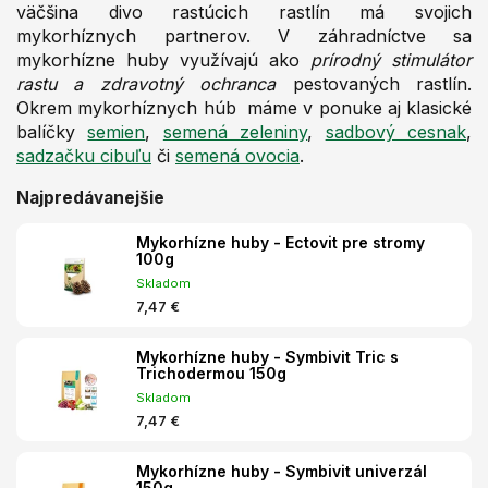
väčšina divo rastúcich rastlín má svojich
mykorhíznych partnerov. V záhradníctve sa
mykorhízne huby využívajú ako
prírodný stimulátor
rastu a zdravotný ochranca
pestovaných rastlín.
Okrem mykorhíznych húb máme v ponuke aj klasické
balíčky
semien
,
semená zeleniny
,
sadbový cesnak
,
sadzačku cibuľu
či
semená ovocia
.
Najpredávanejšie
Mykorhízne huby - Ectovit pre stromy
100g
Skladom
7,47 €
Mykorhízne huby - Symbivit Tric s
Trichodermou 150g
Skladom
7,47 €
Mykorhízne huby - Symbivit univerzál
150g