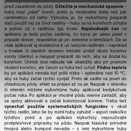
granulky alebo gél naniesť priamo na obnažený koreňový bal
i
pred zasadením do pôdy.
Dôležité je mechanické spojenie
–
s
huba musí „nájsť“ koreň, preto ju nedávame ďalej než pár
u
centimetrov od neho. Výhodou je, že mykorhízny preparát
stačí použiť raz za život rastliny – huby sa na koreňoch uchytia
a potom už s rastlinou žijú trvalo.
Najvhodnejší čas
na
aplikáciu je teda počas sadenia, čo býva
jar alebo jeseň
v
prípade drevín, respektíve jar pri zelenine a letničkách. Dá sa
však aplikovať aj dodatočne k už rastúcim rastlinám – napríklad
u trvaliek či starších stromov môžete urobiť okolo koreňov
sondy (dierky) a nasypať preparát do nich, aby sa dostal ku
koreňom. Účinok síce nebude tak okamžitý ako pri priamom
obalení koreňov, ale časom sa huba tiež uchytí.
Pôdna teplota
by pri aplikácii nemala byť príliš nízka – optimálne nad 10 °C,
aby sa huby začali rýchlo vyvíjať. Preto ak sadíte na jeseň do
chladnúcej pôdy, efekt sa prejaví až na jar. Naopak v skleníku
či interiéri môžete mykorhízne huby aplikovať kedykoľvek
počas roka. Po aplikácii je vhodné pôdu mierne zavlažiť, aby
sa spóry aktivovali a začali kolonizovať korene. Treba tiež
vynechať použitie systematických fungicídov
v okolí
týchto rastlín, lebo tie by mohli huby zahubiť – aspoň niekoľko
týždňov pred a po aplikácii mykorhízy nepoužívajte
protiplesňové prípravky na pôdu. Naopak klasické prírodné
hnojivá alebo kompost nevadia – s nimi mykorhízne huby