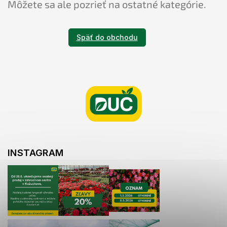
Môžete sa ale pozrieť na ostatné kategórie.
Späť do obchodu
Z
á
p
ä
t
i
e
INSTAGRAM