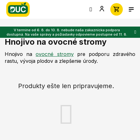
Prejsť
na
obsah
V termíne od 6. 8. do 10. 8. nebude naša zákaznícka podpora
dostupná. Na vaše správy a požiadavky odpovieme postupne od 11. 8.
Hnojivo na ovocné stromy
Hnojivo na
ovocné stromy
pre podporu zdravého
rastu, vývoja plodov a zlepšenie úrody.
Produkty ešte len pripravujeme.