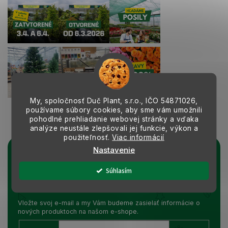
My, spoločnosť Duč Plant, s.r.o., IČO
54871026,
používame súbory cookies, aby sme vám umožnili
Sledovať na Instagrame
pohodlné prehliadanie webovej stránky a vďaka
analýze neustále zlepšovali jej funkcie, výkon a
použiteľnosť.
Viac informácií
Nastavenie
Prihlásiť sa k odberu noviniek
Súhlasím
Vložením e-mailu súhlasíte s podmienkami
ochrany osobných údajov
Vložte svoj e-mail a my Vám budeme zasielať informácie o
nových produktoch na našom e-shope.