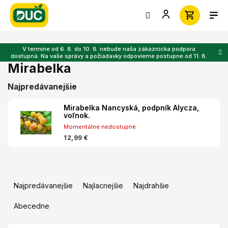
Prejsť
na
obsah
V termíne od 6. 8. do 10. 8. nebude naša zákaznícka podpora
dostupná. Na vaše správy a požiadavky odpovieme postupne od 11. 8.
Mirabelka
Najpredávanejšie
Mirabelka Nancyská, podpník Alycza,
voľnok.
Momentálne nedostupné
12,99 €
R
a
Najpredávanejšie
Najlacnejšie
Najdrahšie
d
e
Abecedne
n