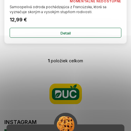
MOMENTÁLNE NEDOSTUPNÉ
Samoopelivá odroda pochádzajúca z Francúzska, ktorá sa
vyznačuje skorým a vysokým stupňom rodivosti.
12,99 €
Detail
1
položiek celkom
O
v
l
Z
á
á
d
p
a
ä
c
t
i
i
e
e
p
r
INSTAGRAM
v
k