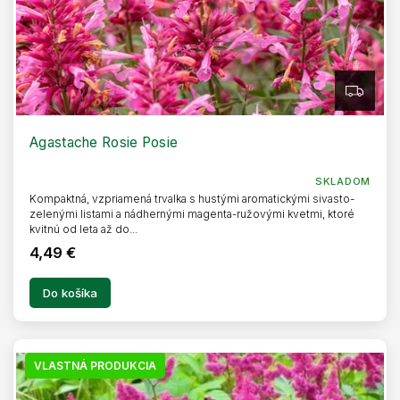
Z
A
D
A
R
Agastache Rosie Posie
M
O
SKLADOM
Kompaktná, vzpriamená trvalka s hustými aromatickými sivasto-
zelenými listami a nádhernými magenta-ružovými kvetmi, ktoré
kvitnú od leta až do...
4,49 €
Do košíka
VLASTNÁ PRODUKCIA