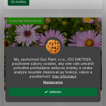
Do košíka
VLASTNÁ PRODUKCIA
My, spoločnosť Duč Plant, s.r.o., IČO
54871026,
používame súbory cookies, aby sme vám umožnili
pohodlné prehliadanie webovej stránky a vďaka
analýze neustále zlepšovali jej funkcie, výkon a
použiteľnosť.
Viac informácií
Nastavenie
Z
A
D
Súhlasím
A
R
Astra krovitá Anneke
M
O