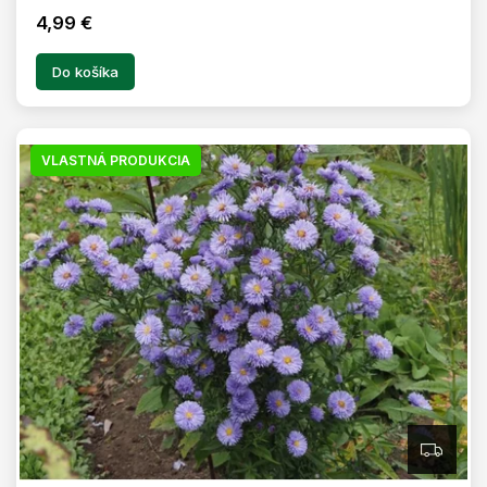
4,99 €
Do košíka
VLASTNÁ PRODUKCIA
Z
A
D