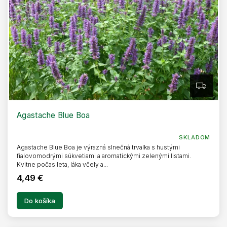
Z
A
D
A
R
Agastache Blue Boa
M
O
SKLADOM
Agastache Blue Boa je výrazná slnečná trvalka s hustými
fialovomodrými súkvetiami a aromatickými zelenými listami.
Kvitne počas leta, láka včely a...
4,49 €
Do košíka