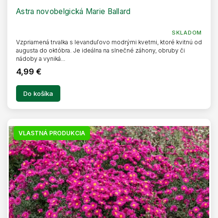
A
R
Astra novobelgická Marie Ballard
M
O
SKLADOM
Vzpriamená trvalka s levanduľovo modrými kvetmi, ktoré kvitnú od
augusta do októbra. Je ideálna na slnečné záhony, obruby či
nádoby a vyniká...
4,99 €
Do košíka
VLASTNÁ PRODUKCIA