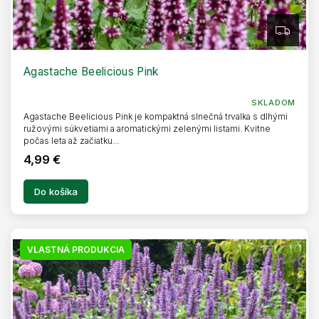
Z
A
D
A
R
Agastache Beelicious Pink
M
O
SKLADOM
Agastache Beelicious Pink je kompaktná slnečná trvalka s dlhými
ružovými súkvetiami a aromatickými zelenými listami. Kvitne
počas leta až začiatku...
4,99 €
Do košíka
VLASTNÁ PRODUKCIA