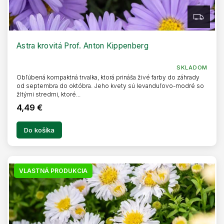
Z
A
D
A
R
Astra krovitá Prof. Anton Kippenberg
M
O
SKLADOM
Obľúbená kompaktná trvalka, ktorá prináša živé farby do záhrady
od septembra do októbra. Jeho kvety sú levanduľovo-modré so
žltými stredmi, ktoré...
4,49 €
Do košíka
VLASTNÁ PRODUKCIA