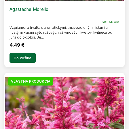
D
A
R
Agastache Morello
M
O
SKLADOM
Vzpriamená trvalka s aromatickými, tmavozelenými listami a
hustými klasmi sýto ružových až vínových kvetov, kvitnúca od
júna do októbra. Je...
4,49 €
Do košíka
VLASTNÁ PRODUKCIA