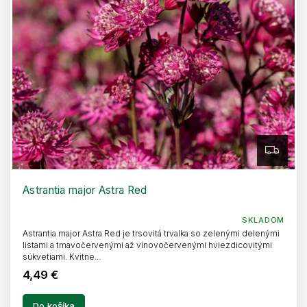
Z
A
D
A
R
Astrantia major Astra Red
M
O
SKLADOM
Astrantia major Astra Red je trsovitá trvalka so zelenými delenými
listami a tmavočervenými až vínovočervenými hviezdicovitými
súkvetiami. Kvitne...
4,49 €
Do košíka