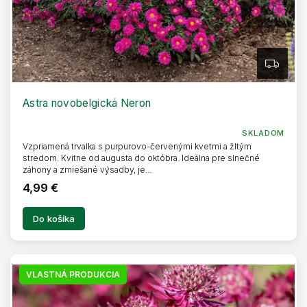
Z
A
D
A
R
Astra novobelgická Neron
M
O
SKLADOM
Vzpriamená trvalka s purpurovo-červenými kvetmi a žltým
stredom. Kvitne od augusta do októbra. Ideálna pre slnečné
záhony a zmiešané výsadby, je...
4,99 €
Do košíka
VLASTNÁ PRODUKCIA