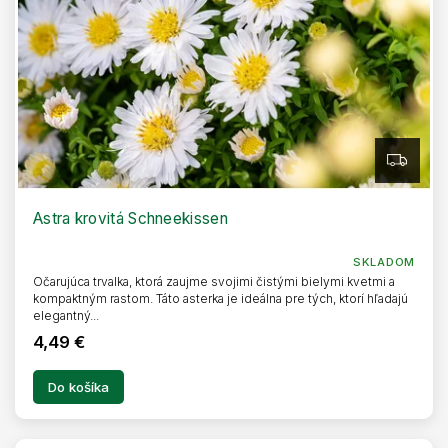
Z
A
D
A
R
Astra krovitá Schneekissen
M
O
SKLADOM
Očarujúca trvalka, ktorá zaujme svojimi čistými bielymi kvetmi a
kompaktným rastom. Táto asterka je ideálna pre tých, ktorí hľadajú
elegantný...
4,49 €
Do košíka