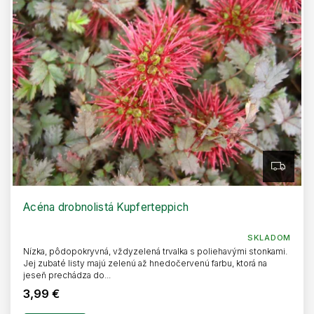
r
u
o
k
d
t
u
o
k
v
t
o
v
Z
A
D
A
R
Acéna drobnolistá Kupferteppich
M
O
SKLADOM
Nízka, pôdopokryvná, vždyzelená trvalka s poliehavými stonkami.
Jej zubaté listy majú zelenú až hnedočervenú farbu, ktorá na
jeseň prechádza do...
3,99 €