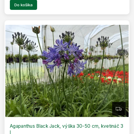
Do košíka
Z
A
D
A
R
Agapanthus Black Jack, výška 30-50 cm, kvetináč 3
M
l
O