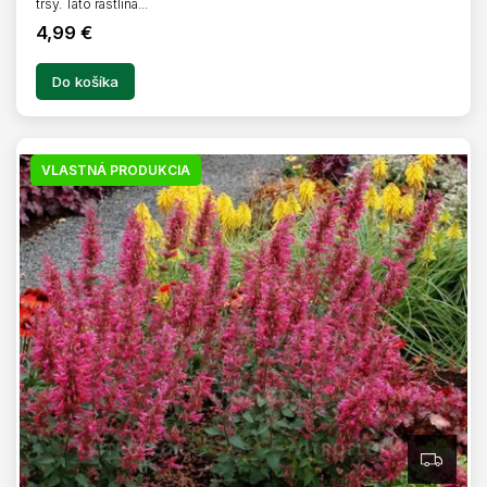
trsy. Táto rastlina...
4,99 €
Do košíka
VLASTNÁ PRODUKCIA
Z
A