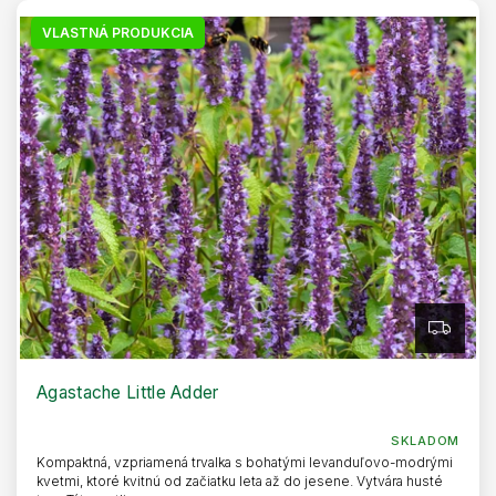
VLASTNÁ PRODUKCIA
Z
A
D
A
R
Agastache Little Adder
M
O
SKLADOM
Kompaktná, vzpriamená trvalka s bohatými levanduľovo-modrými
kvetmi, ktoré kvitnú od začiatku leta až do jesene. Vytvára husté