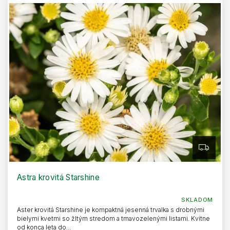
Z
A
D
A
R
Astra krovitá Starshine
M
O
SKLADOM
Aster krovitá Starshine je kompaktná jesenná trvalka s drobnými
bielymi kvetmi so žltým stredom a tmavozelenými listami. Kvitne
od konca leta do...