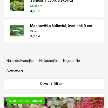
Santolina cypruštekovitá
Skladom
4,99 €
Machovička šidlovitá, kvetináč 9 cm
Skladom
3,99 €
R
a
Najpredávanejšie
Najlacnejšie
Najdrahšie
d
e
Abecedne
n
V
i
Otvoriť filter
ý
e
p
p
i
r
s
VLASTNÁ PRODUKCIA
o
p
d