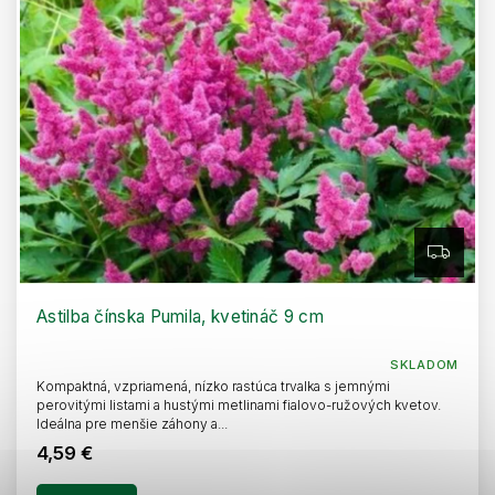
Z
A
D
A
R
Astilba čínska Pumila, kvetináč 9 cm
M
O
SKLADOM
Kompaktná, vzpriamená, nízko rastúca trvalka s jemnými
perovitými listami a hustými metlinami fialovo-ružových kvetov.
Ideálna pre menšie záhony a...
4,59 €