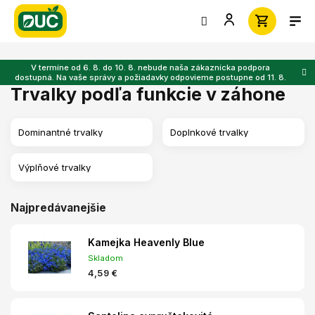
Prejsť
na
obsah
V termíne od 6. 8. do 10. 8. nebude naša zákaznícka podpora
dostupná. Na vaše správy a požiadavky odpovieme postupne od 11. 8.
Trvalky podľa funkcie v záhone
Dominantné trvalky
Doplnkové trvalky
Výplňové trvalky
Najpredávanejšie
Kamejka Heavenly Blue
Skladom
4,59 €