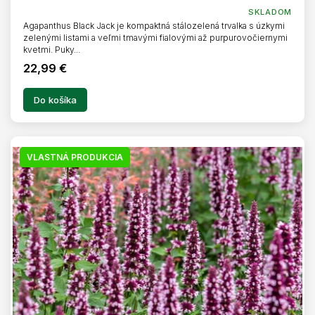
SKLADOM
Agapanthus Black Jack je kompaktná stálozelená trvalka s úzkymi
zelenými listami a veľmi tmavými fialovými až purpurovočiernymi
kvetmi. Puky...
22,99 €
Do košíka
VLASTNÁ PRODUKCIA