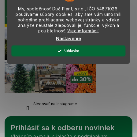
y
v
My, spoločnosť Duč Plant, s.r.o., IČO
54871026,
ý
používame súbory cookies, aby sme vám umožnili
p
pohodlné prehliadanie webovej stránky a vďaka
analýze neustále zlepšovali jej funkcie, výkon a
i
použiteľnosť.
Viac informácií
s
u
Nastavenie
Súhlasím
Sledovať na Instagrame
Prihlásiť sa k odberu noviniek
Vložením e-mailu súhlasíte s podmienkami