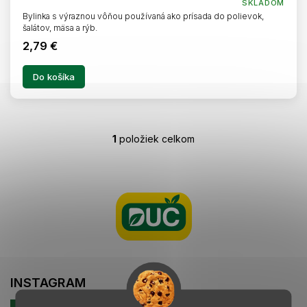
SKLADOM
Bylinka s výraznou vôňou používaná ako prísada do polievok,
šalátov, mäsa a rýb.
2,79 €
Do košíka
1
položiek celkom
O
v
l
Z
á
á
d
p
a
ä
c
t
i
i
e
e
p
r
INSTAGRAM
v
k