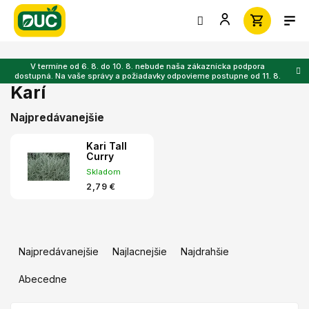
Prejsť
na
obsah
V termíne od 6. 8. do 10. 8. nebude naša zákaznícka podpora
dostupná. Na vaše správy a požiadavky odpovieme postupne od 11. 8.
Karí
Najpredávanejšie
Kari Tall
Curry
Skladom
2,79 €
R
a
Najpredávanejšie
Najlacnejšie
Najdrahšie
d
e
Abecedne
n