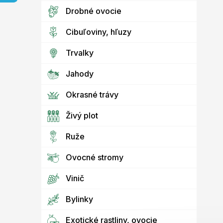
e
l
Drobné ovocie
Cibuľoviny, hľuzy
Trvalky
Jahody
Okrasné trávy
Živý plot
Ruže
Ovocné stromy
Vinič
Bylinky
Exotické rastliny, ovocie