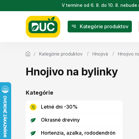
Prejsť
V termíne od 6. 8. do 10. 8. nebu
na
obsah
Kategórie produktov
Kategórie produktov
Hnojivá
Hnojivo na
Hnojivo na bylinky
B
o
Kategórie
Preskočiť
č
kategórie
n
Letné dni -30%
ý
p
Okrasné dreviny
a
n
Hortenzia, azalka, rododendrón