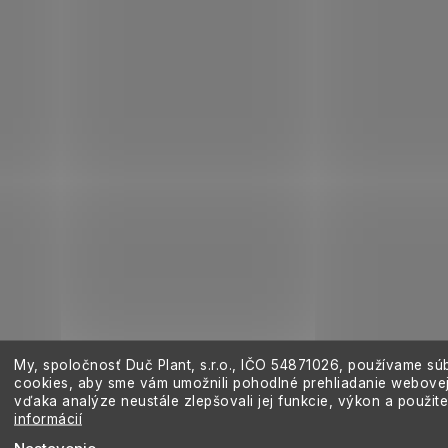
My, spoločnosť Duč Plant, s.r.o., IČO
54871026,
používame sú
cookies, aby sme vám umožnili pohodlné prehliadanie webovej
vďaka analýze neustále zlepšovali jej funkcie, výkon a použit
informácií
Nastavenie