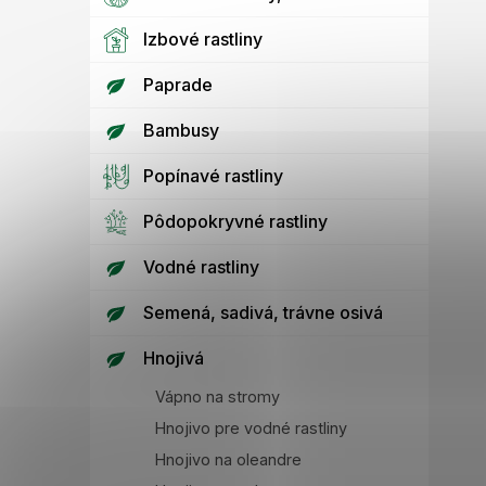
Izbové rastliny
Paprade
Bambusy
Popínavé rastliny
Pôdopokryvné rastliny
Vodné rastliny
Semená, sadivá, trávne osivá
Hnojivá
Vápno na stromy
Hnojivo pre vodné rastliny
Hnojivo na oleandre