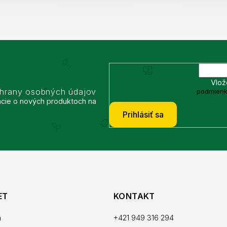
Vlož
chrany osobných údajov
podmienk
ácie o nových produktoch na
Prihlásiť sa
ET
KONTAKT
a
+421 949 316 294