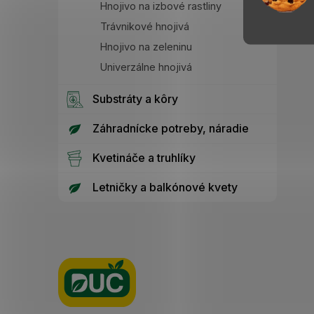
Hnojivo na izbové rastliny
Trávnikové hnojivá
Hnojivo na zeleninu
Univerzálne hnojivá
Substráty a kôry
Záhradnícke potreby, náradie
Kvetináče a truhlíky
Letničky a balkónové kvety
Z
á
p
ä
t
i
e