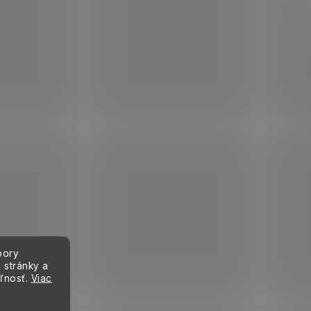
bory
 stránky a
eľnosť.
Viac