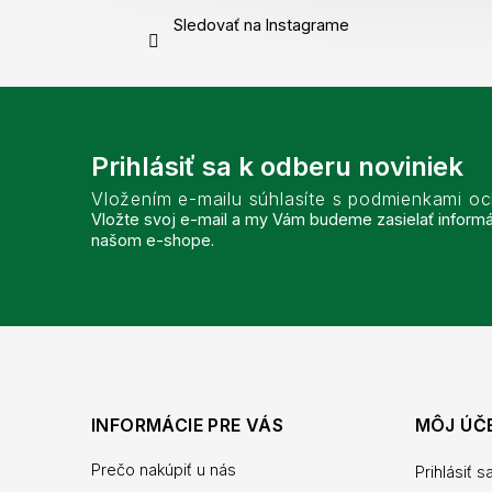
Sledovať na Instagrame
Prihlásiť sa k odberu noviniek
Vložením e-mailu súhlasíte s podmienkami o
Vložte svoj e-mail a my Vám budeme zasielať inform
našom e-shope.
INFORMÁCIE PRE VÁS
MÔJ ÚČ
Prečo nakúpiť u nás
Prihlásiť s