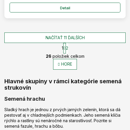
Detail
NAČÍTAŤ 11 ĎALŠÍCH
1
2
O
S
26
položiek celkom
t
v
r
l
HORE
á
á
n
d
k
Hlavné skupiny v rámci kategórie semená
a
o
c
v
strukovín
a
i
n
e
Semená hrachu
i
p
e
r
Sladký hrach je jednou z prvých jarných zelenín, ktorá sa dá
v
pestovať aj v chladnejších podmienkach. Jeho semená klíčia
k
rýchlo a rastliny sú nenáročné na starostlivosť. Pozrite si
y
semená fazule, hrachu a bôbu.