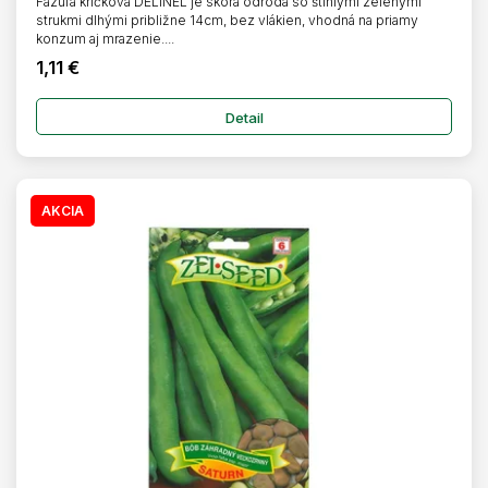
Fazuľa kríčková DELINEL je skorá odroda so štíhlymi zelenými
strukmi dlhými približne 14cm, bez vlákien, vhodná na priamy
konzum aj mrazenie....
1,11 €
Detail
AKCIA