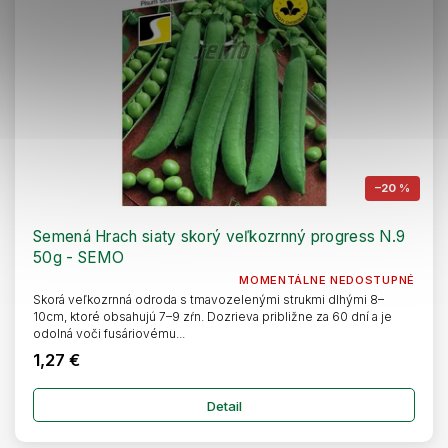
–20 %
Semená Hrach siaty skorý veľkozrnný progress N.9
50g - SEMO
MOMENTÁLNE NEDOSTUPNÉ
Skorá veľkozrnná odroda s tmavozelenými strukmi dlhými 8–
10cm, ktoré obsahujú 7–9 zŕn. Dozrieva približne za 60 dní a je
odolná voči fusáriovému...
1,27 €
Detail