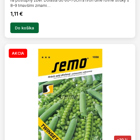
na postupný zber. Dorastá do 60–70cm a tvorí dlhé rovné struky s
8–9 tmavšími zrnami....
1,11 €
Do košíka
AKCIA
–20 %