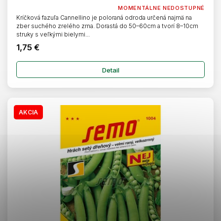
MOMENTÁLNE NEDOSTUPNÉ
Kríčková fazuľa Cannellino je poloraná odroda určená najmä na
zber suchého zrelého zrna. Dorastá do 50–60cm a tvorí 8–10cm
struky s veľkými bielymi...
1,75 €
Detail
AKCIA