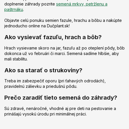
doplnenie záhrady pozrite
semená mrkvy, petržlenu a
paštrnáku
.
Objavte celú ponuku semien fazule, hrachu a bôbu a nakúpte
jednoducho online na Dučplant.sk!
Ako vysievať fazuľu, hrach a bôb?
Hrach vysievame skoro na jar, fazuľu až po oteplení pôdy, bôb
dokonca už vo februári či marci. Semená sadíme hlbšie, aby
mali stabilitu.
Ako sa starať o strukoviny?
Treba im zabezpečiť oporu (pri ťahavých odrodách),
pravidelnú zálievku a priedušnú pôdu.
Prečo zaradiť tieto semená do záhrady?
Sú zdravé, nenáročné, vhodné aj pre deti na pestovanie a
prinášajú vysokú úrodu pri minimálnej práci.
Z