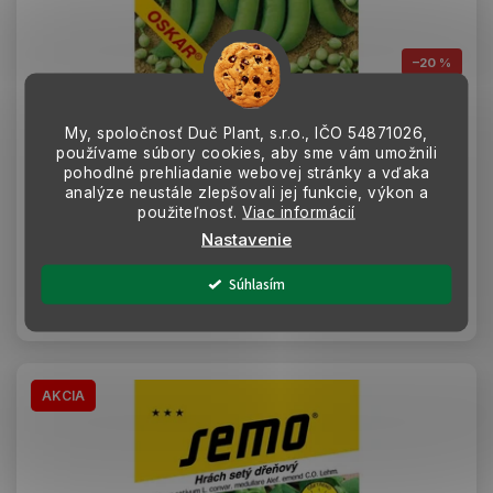
–20 %
Semená Hrach siaty skorý veľkozrnný Oskar 50g -
My, spoločnosť Duč Plant, s.r.o., IČO
54871026,
SEMO
používame súbory cookies, aby sme vám umožnili
MOMENTÁLNE NEDOSTUPNÉ
pohodlné prehliadanie webovej stránky a vďaka
Hrach siaty dreňový Oskar je veľmi skorá odroda vhodná na
analýze neustále zlepšovali jej funkcie, výkon a
samozásobenie aj pre pestovateľov. Dorastá do 60–80cm, tvorí
použiteľnosť.
Viac informácií
približne 10cm dlhé...
Nastavenie
1,27 €
Súhlasím
Detail
AKCIA