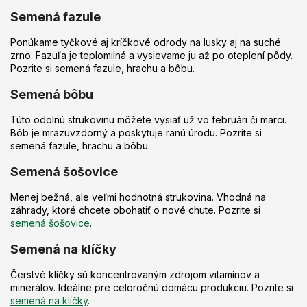
v
ý
Semená fazule
p
i
Ponúkame tyčkové aj kríčkové odrody na lusky aj na suché
s
zrno. Fazuľa je teplomilná a vysievame ju až po oteplení pôdy.
u
Pozrite si semená fazule, hrachu a bôbu.
Semená bôbu
Túto odolnú strukovinu môžete vysiať už vo februári či marci.
Bôb je mrazuvzdorný a poskytuje ranú úrodu. Pozrite si
semená fazule, hrachu a bôbu.
Semená šošovice
Menej bežná, ale veľmi hodnotná strukovina. Vhodná na
záhrady, ktoré chcete obohatiť o nové chute. Pozrite si
semená šošovice
.
Semená na klíčky
Čerstvé klíčky sú koncentrovaným zdrojom vitamínov a
minerálov. Ideálne pre celoročnú domácu produkciu. Pozrite si
semená na klíčky
.