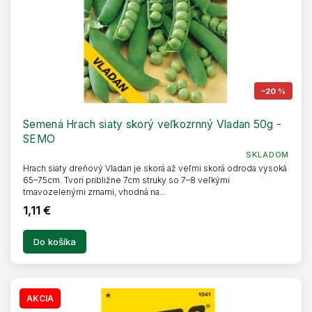
–20 %
Semená Hrach siaty skorý veľkozrnný Vladan 50g -
SEMO
SKLADOM
Hrach siaty dreňový Vladan je skorá až veľmi skorá odroda vysoká
65–75cm. Tvorí približne 7cm struky so 7–8 veľkými
tmavozelenými zrnami, vhodná na...
1,11 €
Do košíka
AKCIA