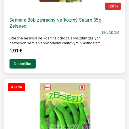
–20 %
Semená Bôb záhradný veľkozrný Saturn 35g -
Zelseed
SKLADOM
Stredne neskorá veľkozrnná odroda s využitím zrelých i
nezrelých semien a výbornými chuťovými vlastnosťami.
1,91 €
Do košíka
AKCIA