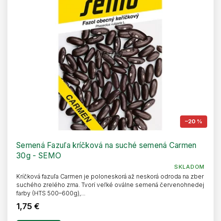
–20 %
Semená Fazuľa kríčková na suché semená Carmen
30g - SEMO
SKLADOM
Kríčková fazuľa Carmen je poloneskorá až neskorá odroda na zber
suchého zrelého zrna. Tvorí veľké oválne semená červenohnedej
farby (HTS 500–600g),...
1,75 €