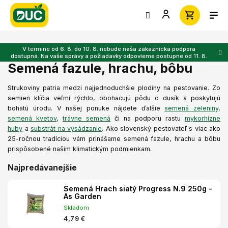
Prejsť
na
obsah
V termíne od 6. 8. do 10. 8. nebude naša zákaznícka podpora
dostupná. Na vaše správy a požiadavky odpovieme postupne od 11. 8.
Semená fazule, hrachu, bôbu
Strukoviny patria medzi najjednoduchšie plodiny na pestovanie. Zo
semien klíčia veľmi rýchlo, obohacujú pôdu o dusík a poskytujú
bohatú úrodu. V našej ponuke nájdete ďalšie
semená zeleniny
,
semená kvetov
,
trávne semená
či na podporu rastu
mykorhízne
huby
a
substrát na vysádzanie
.
Ako slovenský pestovateľ s viac ako
25-ročnou tradíciou vám prinášame semená fazule, hrachu a bôbu
prispôsobené našim klimatickým podmienkam.
Najpredávanejšie
Semená Hrach siatý Progress N.9 250g -
As Garden
Skladom
4,79 €