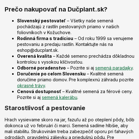
Prečo nakupovať na Dučplant.sk?
Slovenský pestovateľ
– Všetky naše semená
pochádzajú z rastlín pestovaných priamo v našich
foliovníkoch v Kožuchove.
Rodinná firma s tradíciou
– Od roku 1999 sa venujeme
pestovaniu a predaju rastlín. Kontaktujte nás na
eshop@ducplant.sk.
Overená kvalita
– Každé semeno prechádza dôkladnou
kontrolou s vysokou klíčivosťou.
Odborné poradenstvo
– Pozrite si aj
semená paradajky
.
Doručenie po celom Slovensku
– Kvalitné semená
doručíme priamo domov. Pre komplexnú záhradu pozrite
okrasné trávy
.
Cenová dostupnosť
– Kvalitné semená za férové ceny.
Pozrite si aj
semená kalerábu
.
Starostlivosť a pestovanie
Hrach vysievame skoro na jar, fazuľu až po oteplení pôdy, bôb
dokonca už vo februári či marci. Semená sadíme hlbšie, aby
mali stabilitu. Strukovinám treba zabezpečiť oporu pri ťahavých
odrodách, pravidelnú zálievku a priedušnú pôdu. Pre