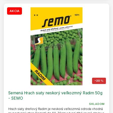
AKCIA
–20 %
Semená Hrach siaty neskorý veľkozrnný Radim 50g
- SEMO
SKLADOM
Hrach siaty dreňový Radim je neskorá veľkozrnná odroda vhodná