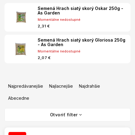
Semená Hrach siatý skorý Oskar 250g -
As Garden
Momentálne nedostupné
2,31 €
Semená Hrach siatý skorý Gloriosa 250g
- As Garden
Momentálne nedostupné
2,07 €
R
a
Najpredávanejšie
Najlacnejšie
Najdrahšie
d
e
Abecedne
n
V
i
Otvoriť filter
ý
e
p
p
i
r