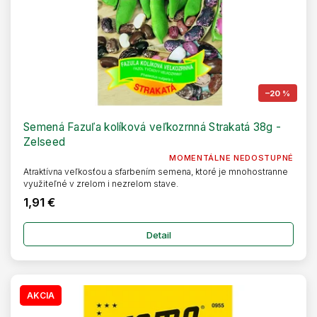
–20 %
Semená Fazuľa kolíková veľkozrnná Strakatá 38g -
Zelseed
MOMENTÁLNE NEDOSTUPNÉ
Atraktívna veľkosťou a sfarbením semena, ktoré je mnohostranne
využiteľné v zrelom i nezrelom stave.
1,91 €
Detail
AKCIA