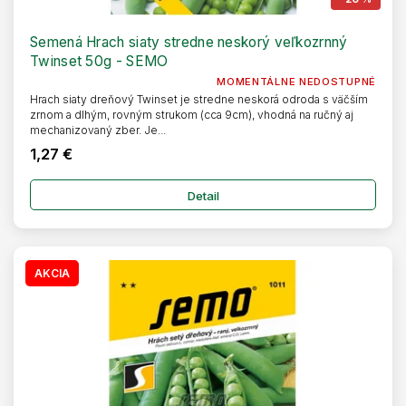
Semená Hrach siaty stredne neskorý veľkozrnný
Twinset 50g - SEMO
MOMENTÁLNE NEDOSTUPNÉ
Hrach siaty dreňový Twinset je stredne neskorá odroda s väčším
zrnom a dlhým, rovným strukom (cca 9cm), vhodná na ručný aj
mechanizovaný zber. Je...
1,27 €
Detail
AKCIA