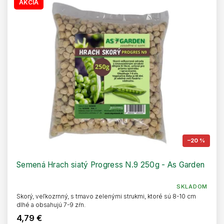
s
AKCIA
o
p
d
r
u
o
k
d
t
u
o
k
v
t
o
v
–20 %
Semená Hrach siatý Progress N.9 250g - As Garden
SKLADOM
Skorý, veľkozrnný, s tmavo zelenými strukmi, ktoré sú 8-10 cm
dlhé a obsahujú 7-9 zŕn.
4,79 €