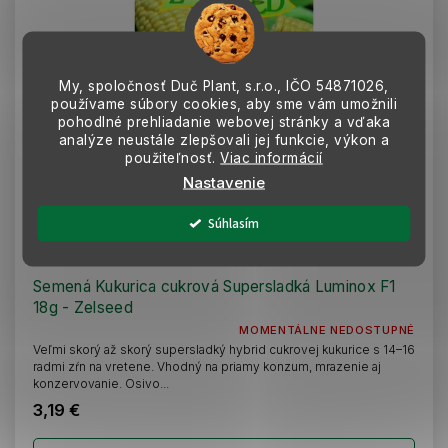
My, spoločnosť Duč Plant, s.r.o., IČO
54871026,
používame súbory cookies, aby sme vám umožnili
pohodlné prehliadanie webovej stránky a vďaka
analýze neustále zlepšovali jej funkcie, výkon a
použiteľnosť.
Viac informácií
Nastavenie
Súhlasím
Semená Kukurica cukrová Supersladká Luminox F1
18g - Zelseed
MOMENTÁLNE NEDOSTUPNÉ
Veľmi skorý až skorý supersladký hybrid cukrovej kukurice s 14–16
radmi zŕn na vretene. Vhodný na priamy konzum, mrazenie aj
konzervovanie. Osivo...
3,19 €