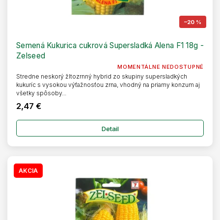
–20 %
Semená Kukurica cukrová Supersladká Alena F1 18g -
Zelseed
MOMENTÁLNE NEDOSTUPNÉ
Stredne neskorý žltozrnný hybrid zo skupiny supersladkých
kukuríc s vysokou výťažnosťou zrna, vhodný na priamy konzum aj
všetky spôsoby...
2,47 €
Detail
AKCIA