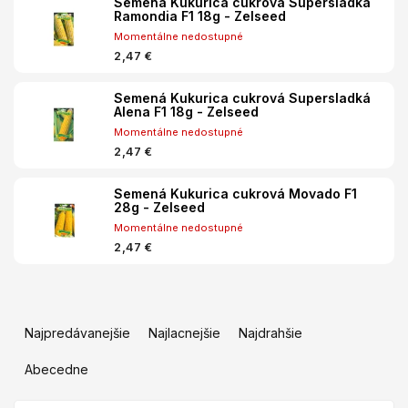
Semená Kukurica cukrová Supersladká
Ramondia F1 18g - Zelseed
Momentálne nedostupné
2,47 €
Semená Kukurica cukrová Supersladká
Alena F1 18g - Zelseed
Momentálne nedostupné
2,47 €
Semená Kukurica cukrová Movado F1
28g - Zelseed
Momentálne nedostupné
2,47 €
R
a
Najpredávanejšie
Najlacnejšie
Najdrahšie
d
e
Abecedne
n