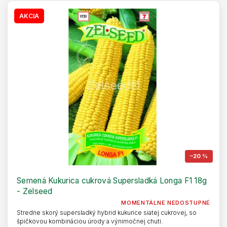
AKCIA
–20 %
Semená Kukurica cukrová Supersladká Longa F1 18g
- Zelseed
MOMENTÁLNE NEDOSTUPNÉ
Stredne skorý supersladký hybrid kukurice siatej cukrovej, so
špičkovou kombináciou úrody a výnimočnej chuti.