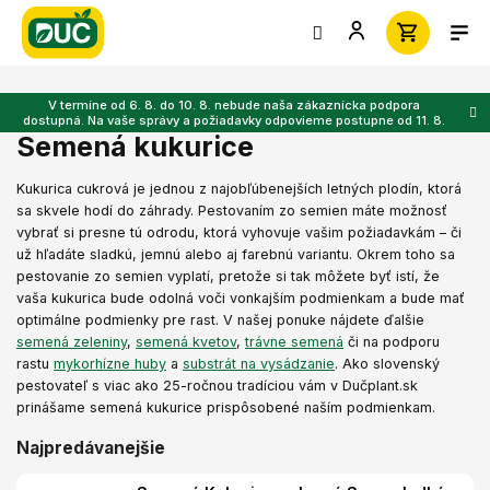
Prejsť
na
obsah
V termíne od 6. 8. do 10. 8. nebude naša zákaznícka podpora
dostupná. Na vaše správy a požiadavky odpovieme postupne od 11. 8.
Semená kukurice
Kukurica cukrová je jednou z najobľúbenejších letných plodín, ktorá
sa skvele hodí do záhrady. Pestovaním zo semien máte možnosť
vybrať si presne tú odrodu, ktorá vyhovuje vašim požiadavkám – či
už hľadáte sladkú, jemnú alebo aj farebnú variantu. Okrem toho sa
pestovanie zo semien vyplatí, pretože si tak môžete byť istí, že
vaša kukurica bude odolná voči vonkajším podmienkam a bude mať
optimálne podmienky pre rast. V našej ponuke nájdete ďalšie
semená zeleniny
,
semená kvetov
,
trávne semená
či na podporu
rastu
mykorhízne huby
a
substrát na vysádzanie
.
Ako slovenský
pestovateľ s viac ako 25-ročnou tradíciou vám v Dučplant.sk
prinášame semená kukurice prispôsobené naším podmienkam.
Najpredávanejšie