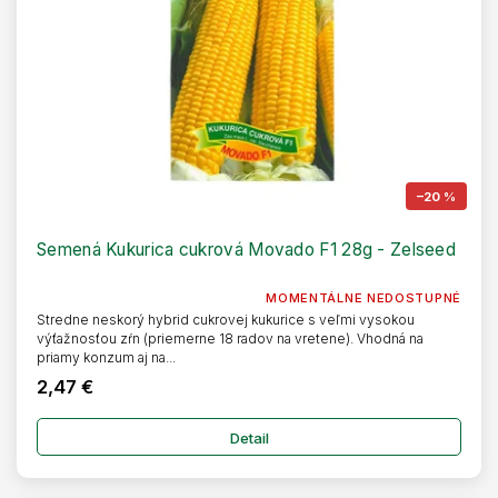
–20 %
Semená Kukurica cukrová Movado F1 28g - Zelseed
MOMENTÁLNE NEDOSTUPNÉ
Stredne neskorý hybrid cukrovej kukurice s veľmi vysokou
výťažnosťou zŕn (priemerne 18 radov na vretene). Vhodná na
priamy konzum aj na...
2,47 €
Detail