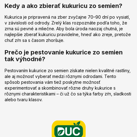
Kedy a ako zbierať kukuricu zo semien?
Kukurica je pripravená na zber zvyčajne 70–90 dní po vysiatí,
v závislosti od odrody. Zrelý klas rozpoznáte podľa toho, že
zrna sú pevné a mliečne. Aby bola úroda naozaj chutná, je
najlepšie zberať kukuricu pravidelne, hneď ako zreje, pretože
chuť zŕn sa s časom zhoršuje.
Prečo je pestovanie kukurice zo semien
tak výhodné?
Pestovaním kukurice zo semien získate nielen kvalitné rastliny,
ale aj možnosť vyberať medzi rôznymi odrodami. Tento
spôsob pestovania vám tiež poskytne možnosť
experimentovať a skombinovať rôzne druhy kukurice s
rôznymi charakteristikami – či už čo sa týka farby zŕn, sladkosti
alebo tvaru klasov.
Z
á
p
ä