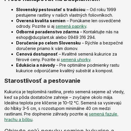
Slovenský pestovateľ s tradíciou
– Od roku 1999
pestujeme rastliny v našich vlastných foliovníkoch.
Overená kvalita semien
– Ponúkame len osvedčené
odrody. Pozrite si aj
semená papriky
.
Odborné poradenstvo zdarma
– Kontaktujte nás na
eshop@ducplant.sk alebo 0949 316 294.
Doručenie po celom Slovensku
– Rýchle a bezpečné
doručenie priamo k vám domov.
Cenová dostupnosť
– Kvalitné semená kukurice za
férové ceny. Pozrite si
semená uhorky
.
Edukácia a návody
– Pre optimálne podmienky rastu
kukurice odporúčame kvalitný substrát a kompost.
Starostlivosť a pestovanie
Kukurica je teplomilná rastlina, preto semená sejeme až vtedy,
keď sa pôda dostatočne zahreje – zvyčajne okolo mája.
Ideálna teplota pre klíčenie je 10–12 °C. Semená sa vysievajú
do hĺbky 3–5 cm, s rozostupom minimálne 40 cm medzi
rastlinami. Pre doplnenie záhrady pozrite aj
semená fazule,
hrachu a bôbu
.
Objavte celú ponuku semien kukurice a