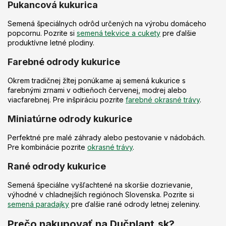
v
Pukancová kukurica
k
y
Semená špeciálnych odrôd určených na výrobu domáceho
v
popcornu. Pozrite si
semená tekvice a cukety
pre ďalšie
ý
produktívne letné plodiny.
p
i
Farebné odrody kukurice
s
u
Okrem tradičnej žltej ponúkame aj semená kukurice s
farebnými zrnami v odtieňoch červenej, modrej alebo
viacfarebnej. Pre inšpiráciu pozrite
farebné okrasné trávy
.
Miniatúrne odrody kukurice
Perfektné pre malé záhrady alebo pestovanie v nádobách.
Pre kombinácie pozrite
okrasné trávy
.
Rané odrody kukurice
Semená špeciálne vyšľachtené na skoršie dozrievanie,
výhodné v chladnejších regiónoch Slovenska. Pozrite si
semená paradajky
pre ďalšie rané odrody letnej zeleniny.
Prečo nakupovať na Dučplant.sk?