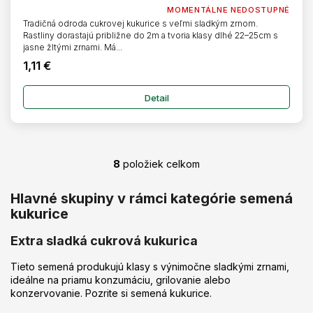
MOMENTÁLNE NEDOSTUPNÉ
Tradičná odroda cukrovej kukurice s veľmi sladkým zrnom.
Rastliny dorastajú približne do 2m a tvoria klasy dlhé 22–25cm s
jasne žltými zrnami. Má...
1,11 €
Detail
8
položiek celkom
O
v
l
Hlavné skupiny v rámci kategórie semená
á
kukurice
d
a
Extra sladká cukrová kukurica
c
i
Tieto semená produkujú klasy s výnimočne sladkými zrnami,
e
ideálne na priamu konzumáciu, grilovanie alebo
p
konzervovanie. Pozrite si semená kukurice.
r