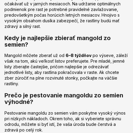
očakávať už v jarných mesiacoch. Na udržanie optimálnych
podmienok pre rast je potrebné pravidelné zavlažovanie,
predovšetkým počas horúcich letných mesiacov. Hnojivo s
vysokým obsahom dusíka zabezpečí, že rastliny budú mať
zdravý a silný rast.
Kedy je najlepšie zbierať mangold zo
semien?
Mangold môžete zberať už od
6–8 týždňov
po výseve, záleží
však na tom, akú veľkosť listov preferujete. Pre mladé, jemné
listy zberajte častejšie, pričom najlepšie je odrezávať
jednotlivé listy, aby rastlina pokračovala v raste. Ak chcete
zber zúročiť na plne rozvinuté stonky, počkajte na väčšie
rastliny.
Prečo je pestovanie mangoldu zo semien
výhodné?
Pestovanie mangoldu zo semien vám poskytne vysoký výnos
pri nízkych nákladoch. Okrem toho, ak si vyberiete správnu
odrodu, môžete si byť istí, že vaša úroda bude čerstvá a
zdravá po celý rok.