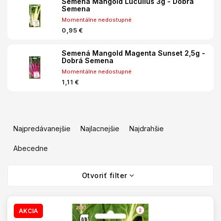
Semená Mangold Lucullus 3g - Dobrá
Semena
Momentálne nedostupné
0,95 €
Semená Mangold Magenta Sunset 2,5g -
Dobrá Semena
Momentálne nedostupné
1,11 €
R
a
Najpredávanejšie
Najlacnejšie
Najdrahšie
d
e
Abecedne
n
V
i
Otvoriť filter
ý
e
p
p
i
r
s
AKCIA
o