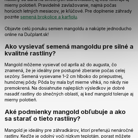
mierny polotieň. Pravidelné zavlažovanie, najmä počas
horúcich letných mesiacov, je kľúčové. Pre doplnenie záhrady
pozrite
semená brokolice a karfiolu
.
Objavte celú ponuku semien mangoldu a nakúpte jednoducho
online na Dučplant.sk!
Ako vysievať semená mangoldu pre silné a
kvalitné rastliny?
Mangold môžeme vysievať od apríla až do augusta, čo
znamená, že je ideálny pre postupné zberanie počas celej
sezóny. Semená vysievame 1–2 cm hlboko do priepustnej,
humóznej pôdy. Pôda by mala byť mierne vlhká, no nikdy nie
premokrená. Na dosiahnutie najlepších výsledkov je dobré
nasadiť rastliny do slnečných oblastí, aj keď mangold toleruje aj
mierny polotieň.
Aké podmienky mangold obľubuje a ako
sa starať o tieto rastliny?
Mangold je ideálny pre záhradkárov, ktorí preferujú nenáročné
rastliny. Keďže je odolný voči nízkym teplotám, porast môžete