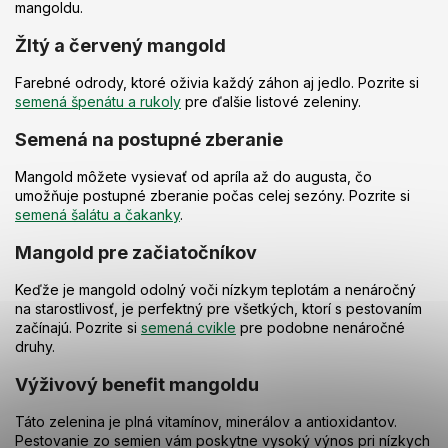
r
mangoldu.
v
k
Žltý a červený mangold
y
v
Farebné odrody, ktoré oživia každý záhon aj jedlo. Pozrite si
ý
semená špenátu a rukoly
pre ďalšie listové zeleniny.
p
i
Semená na postupné zberanie
s
u
Mangold môžete vysievať od apríla až do augusta, čo
umožňuje postupné zberanie počas celej sezóny. Pozrite si
semená šalátu a čakanky
.
Mangold pre začiatočníkov
Keďže je mangold odolný voči nízkym teplotám a nenáročný
na starostlivosť, je perfektný pre všetkých, ktorí s pestovaním
začínajú. Pozrite si
semená cvikle
pre podobne nenáročné
druhy.
Výživový benefit mangoldu
Táto zelenina je plná vitamínov, minerálov a antioxidantov.
Pestovanie zo semien vám poskytne vysoký výnos pri nízkych