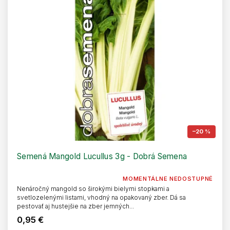
p
d
r
u
o
k
d
t
u
o
k
v
t
o
v
–20 %
Semená Mangold Lucullus 3g - Dobrá Semena
MOMENTÁLNE NEDOSTUPNÉ
Nenáročný mangold so širokými bielymi stopkami a
svetlozelenými listami, vhodný na opakovaný zber. Dá sa
pestovať aj hustejšie na zber jemných...
0,95 €