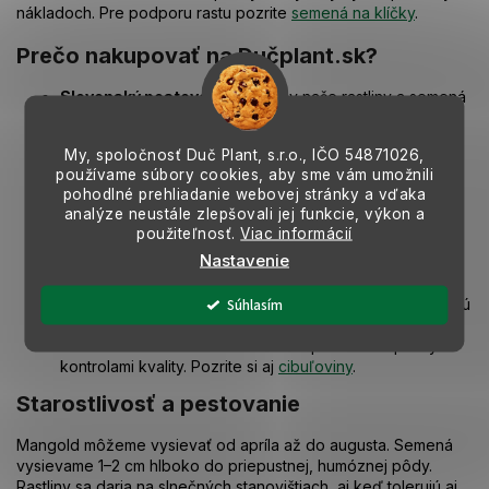
nákladoch. Pre podporu rastu pozrite
semená na klíčky
.
Prečo nakupovať na Dučplant.sk?
Slovenský pestovateľ
– Všetky naše rastliny a semená
pestujeme priamo v našich vlastných foliovníkoch v
Kožuchove.
My, spoločnosť Duč Plant, s.r.o., IČO
54871026,
Rodinná firma s tradíciou
– Od roku 1999 máme viac
používame súbory cookies, aby sme vám umožnili
ako 25 rokov skúseností v pestovaní.
pohodlné prehliadanie webovej stránky a vďaka
Doručenie po celom Slovensku
– Pohodlný nákup
analýze neustále zlepšovali jej funkcie, výkon a
online. Pozrite si aj
semená paradajky
.
použiteľnosť.
Viac informácií
Lokálne podmienky a cenová dostupnosť
– Sortiment
Nastavenie
testovaný pre slovenské podnebie za férové ceny.
Edukácia a poradenstvo
– Kontaktujte nás na
Súhlasím
eshop@ducplant.sk alebo 0949 316 294. Pre komplexnú
starostlivosť pozrite
semená kapusty a kelu
.
Overená kvalita
– Každé semená prechádza prísnymi
kontrolami kvality. Pozrite si aj
cibuľoviny
.
Starostlivosť a pestovanie
Mangold môžeme vysievať od apríla až do augusta. Semená
vysievame 1–2 cm hlboko do priepustnej, humóznej pôdy.
Rastliny sa daria na slnečných stanovištiach, aj keď tolerujú aj