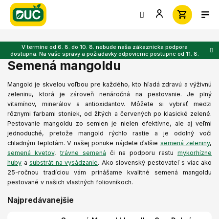
Prejsť
na
obsah
V termíne od 6. 8. do 10. 8. nebude naša zákaznícka podpora
dostupná. Na vaše správy a požiadavky odpovieme postupne od 11. 8.
Semená mangoldu
Mangold je skvelou voľbou pre každého, kto hľadá zdravú a výživnú
zeleninu, ktorá je zároveň nenáročná na pestovanie. Je plný
vitamínov, minerálov a antioxidantov. Môžete si vybrať medzi
rôznymi farbami stoniek, od žltých a červených po klasické zelené.
Pestovanie mangoldu zo semien je nielen efektívne, ale aj veľmi
jednoduché, pretože mangold rýchlo rastie a je odolný voči
chladným teplotám. V našej ponuke nájdete ďalšie
semená zeleniny
,
semená kvetov
,
trávne semená
či na podporu rastu
mykorhízne
huby
a
substrát na vysádzanie
.
Ako slovenský pestovateľ s viac ako
25-ročnou tradíciou vám prinášame kvalitné semená mangoldu
pestované v našich vlastných foliovníkoch.
Najpredávanejšie