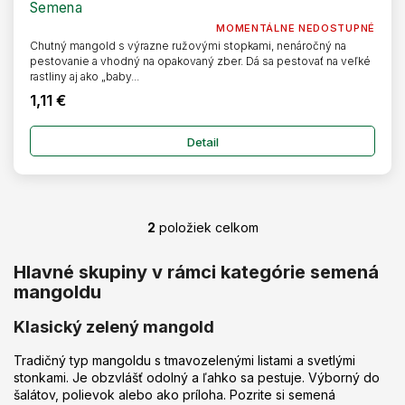
Semena
MOMENTÁLNE NEDOSTUPNÉ
Chutný mangold s výrazne ružovými stopkami, nenáročný na
pestovanie a vhodný na opakovaný zber. Dá sa pestovať na veľké
rastliny aj ako „baby...
1,11 €
Detail
2
položiek celkom
O
v
l
Hlavné skupiny v rámci kategórie semená
á
mangoldu
d
a
Klasický zelený mangold
c
i
Tradičný typ mangoldu s tmavozelenými listami a svetlými
e
stonkami. Je obzvlášť odolný a ľahko sa pestuje. Výborný do
p
šalátov, polievok alebo ako príloha. Pozrite si semená