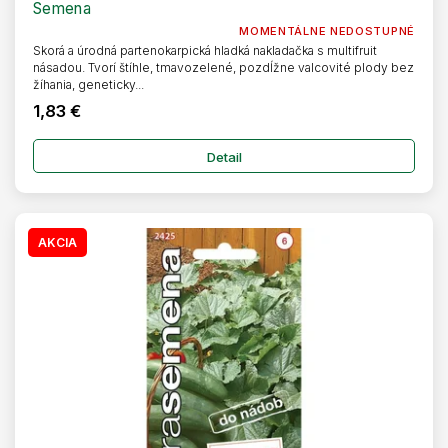
Semena
MOMENTÁLNE NEDOSTUPNÉ
Skorá a úrodná partenokarpická hladká nakladačka s multifruit
násadou. Tvorí štíhle, tmavozelené, pozdĺžne valcovité plody bez
žíhania, geneticky...
1,83 €
Detail
AKCIA