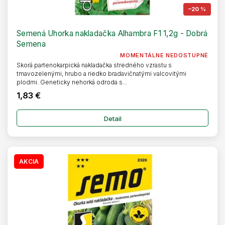
–20 %
Semená Uhorka nakladačka Alhambra F1 1,2g - Dobrá
Semena
MOMENTÁLNE NEDOSTUPNÉ
Skorá partenokarpická nakladačka stredného vzrastu s
tmavozelenými, hrubo a riedko bradavičnatými valcovitými
plodmi. Geneticky nehorká odroda s...
1,83 €
Detail
AKCIA