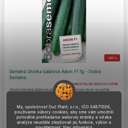
–20 %
Semená Uhorka šalátová Aikon F1 1g - Dobrá
Semena
MOMENTÁLNE NEDOSTUPNÉ
Skorá hybridná šalátová uhorka typu American slicer na poľné
pestovanie aj do fóliovníkov. Tvorí dlhé, štíhle tmavozelené plody
25–28cm, odolné...
1,83 €
My, spoločnosť Duč Plant, s.r.o., IČO
54871026,
používame súbory cookies, aby sme vám umožnili
pohodlné prehliadanie webovej stránky a vďaka
Detail
analýze neustále zlepšovali jej funkcie, výkon a
použiteľnosť.
Viac informácií