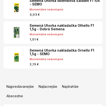
Semená Uhorka skleníková Saladin F1 10s
- SEMO
Momentálne nedostupné
3,03 €
Semená Uhorka nakladačka Othello F1
1,5g - Dobrá Semena
Momentálne nedostupné
1,51 €
Semená Uhorka nakladačka Ornello F1
1,5g - SEMO
Momentálne nedostupné
2,15 €
R
a
Najpredávanejšie
Najlacnejšie
Najdrahšie
d
e
Abecedne
n