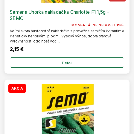
Semená Uhorka nakladačka Charlotte F1 1,5g -
SEMO
MOMENTÁLNE NEDOSTUPNÉ
Veľmi skorá hustoostná nakladačka s prevažne samičím kvitnutím a
geneticky nehorkými plodmi. Vysoký výnos, dobrá tvarová
vyrovnanosť, odolnosť voči...
2,15 €
Detail
AKCIA