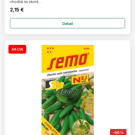
vhodná na skoré...
2,15 €
Detail
AKCIA
–20 %