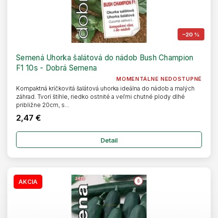
–20 %
Semená Uhorka šalátová do nádob Bush Champion
F1 10s - Dobrá Semena
MOMENTÁLNE NEDOSTUPNÉ
Kompaktná kríčkovitá šalátová uhorka ideálna do nádob a malých
záhrad. Tvorí štíhle, riedko ostnité a veľmi chutné plody dlhé
približne 20cm, s...
2,47 €
Detail
AKCIA