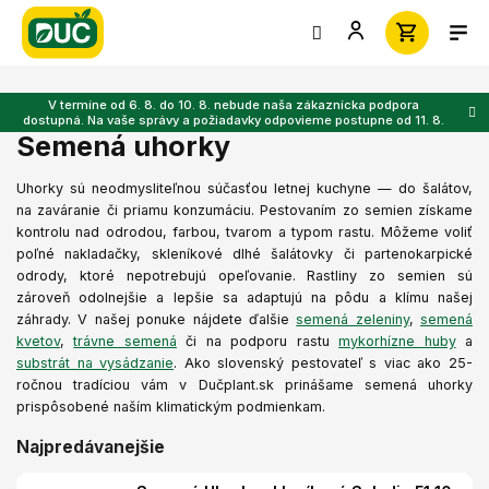
Prejsť
na
obsah
V termíne od 6. 8. do 10. 8. nebude naša zákaznícka podpora
dostupná. Na vaše správy a požiadavky odpovieme postupne od 11. 8.
Semená uhorky
Uhorky sú neodmysliteľnou súčasťou letnej kuchyne — do šalátov,
na zaváranie či priamu konzumáciu. Pestovaním zo semien získame
kontrolu nad odrodou, farbou, tvarom a typom rastu. Môžeme voliť
poľné nakladačky, skleníkové dlhé šalátovky či partenokarpické
odrody, ktoré nepotrebujú opeľovanie. Rastliny zo semien sú
zároveň odolnejšie a lepšie sa adaptujú na pôdu a klímu našej
záhrady. V našej ponuke nájdete ďalšie
semená zeleniny
,
semená
kvetov
,
trávne semená
či na podporu rastu
mykorhízne huby
a
substrát na vysádzanie
.
Ako slovenský pestovateľ s viac ako 25-
ročnou tradíciou vám v Dučplant.sk prinášame semená uhorky
prispôsobené naším klimatickým podmienkam.
Najpredávanejšie