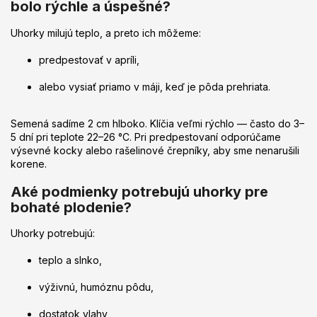
bolo rýchle a úspešné?
Uhorky milujú teplo, a preto ich môžeme:
predpestovať v apríli,
alebo vysiať priamo v máji, keď je pôda prehriata.
Semená sadíme 2 cm hlboko. Klíčia veľmi rýchlo — často do 3–
5 dní pri teplote 22–26 °C. Pri predpestovaní odporúčame
výsevné kocky alebo rašelinové črepníky, aby sme nenarušili
korene.
Aké podmienky potrebujú uhorky pre
bohaté plodenie?
Uhorky potrebujú:
teplo a slnko,
výživnú, humóznu pôdu,
dostatok vlahy,