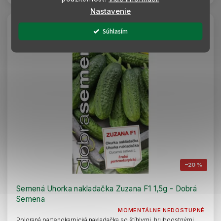
Nastavenie
AKCIA
Súhlasím
–20 %
Semená Uhorka nakladačka Zuzana F1 1,5g - Dobrá
Semena
MOMENTÁLNE NEDOSTUPNÉ
Poloraná partenokarpická nakladačka so štíhlymi, hruboostnými