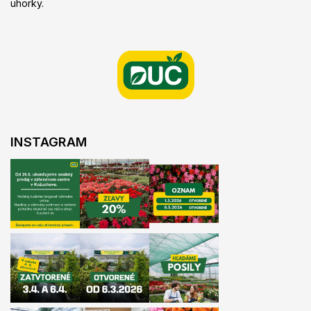
uhorky.
Z
á
p
ä
t
i
e
INSTAGRAM