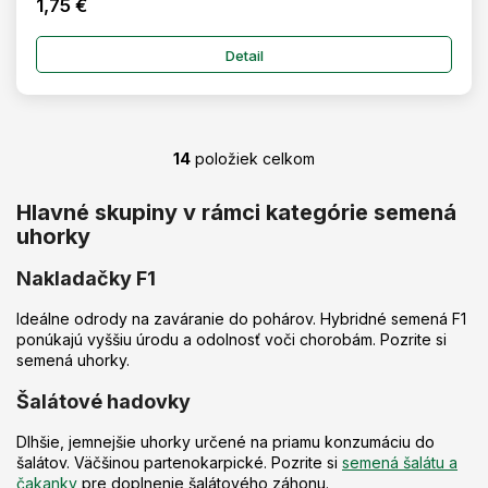
1,75 €
Detail
14
položiek celkom
O
v
l
Hlavné skupiny v rámci kategórie semená
á
uhorky
d
a
Nakladačky F1
c
i
Ideálne odrody na zaváranie do pohárov. Hybridné semená F1
e
ponúkajú vyššiu úrodu a odolnosť voči chorobám. Pozrite si
p
semená uhorky.
r
v
Šalátové hadovky
k
y
Dlhšie, jemnejšie uhorky určené na priamu konzumáciu do
v
šalátov. Väčšinou partenokarpické. Pozrite si
semená šalátu a
ý
čakanky
pre doplnenie šalátového záhonu.