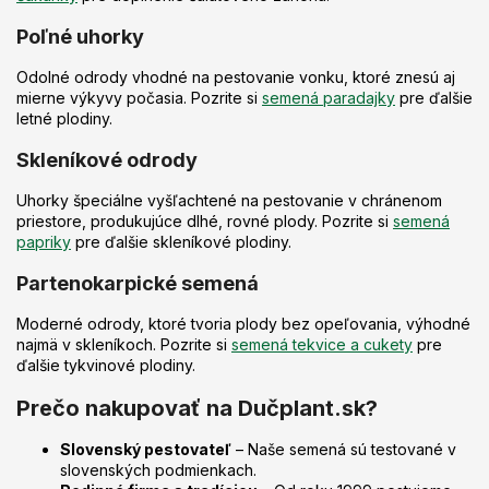
p
i
Poľné uhorky
s
u
Odolné odrody vhodné na pestovanie vonku, ktoré znesú aj
mierne výkyvy počasia. Pozrite si
semená paradajky
pre ďalšie
letné plodiny.
Skleníkové odrody
Uhorky špeciálne vyšľachtené na pestovanie v chránenom
priestore, produkujúce dlhé, rovné plody. Pozrite si
semená
papriky
pre ďalšie skleníkové plodiny.
Partenokarpické semená
Moderné odrody, ktoré tvoria plody bez opeľovania, výhodné
najmä v skleníkoch. Pozrite si
semená tekvice a cukety
pre
ďalšie tykvinové plodiny.
Prečo nakupovať na Dučplant.sk?
Slovenský pestovateľ
– Naše semená sú testované v
slovenských podmienkach.