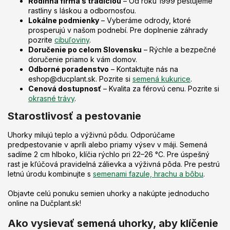
Rodinná firma s tradíciou
– Od roku 1999 pestujeme
rastliny s láskou a odbornosťou.
Lokálne podmienky
– Vyberáme odrody, ktoré
prosperujú v našom podnebí. Pre doplnenie záhrady
pozrite
cibuľoviny
.
Doručenie po celom Slovensku
– Rýchle a bezpečné
doručenie priamo k vám domov.
Odborné poradenstvo
– Kontaktujte nás na
eshop@ducplant.sk. Pozrite si
semená kukurice
.
Cenová dostupnosť
– Kvalita za férovú cenu. Pozrite si
okrasné trávy
.
Starostlivosť a pestovanie
Uhorky milujú teplo a výživnú pôdu. Odporúčame
predpestovanie v apríli alebo priamy výsev v máji. Semená
sadíme 2 cm hlboko, klíčia rýchlo pri 22–26 °C. Pre úspešný
rast je kľúčová pravidelná zálievka a výživná pôda. Pre pestrú
letnú úrodu kombinujte s
semenami fazule, hrachu a bôbu
.
Objavte celú ponuku semien uhorky a nakúpte jednoducho
online na Dučplant.sk!
Ako vysievať semená uhorky, aby klíčenie