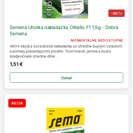
–20 %
Semená Uhorka nakladačka Othello F1 1,5g - Dobrá
Semena
MOMENTÁLNE NEDOSTUPNÉ
Veľmi skorá a osvedčená nakladačka so stredne bujným vzrastom
a pomaly prerastajúcimi plodmi. Tvorí tmavé, jemne a husto
bradavičnaté stredne dlhé...
1,51 €
Detail
AKCIA