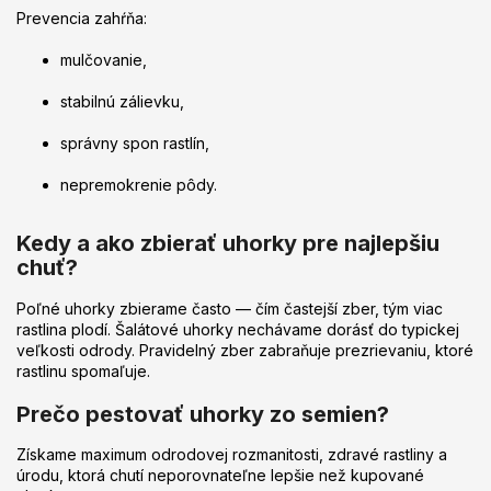
Prevencia zahŕňa:
mulčovanie,
stabilnú zálievku,
správny spon rastlín,
nepremokrenie pôdy.
Kedy a ako zbierať uhorky pre najlepšiu
chuť?
Poľné uhorky zbierame často — čím častejší zber, tým viac
rastlina plodí. Šalátové uhorky nechávame dorásť do typickej
veľkosti odrody. Pravidelný zber zabraňuje prezrievaniu, ktoré
rastlinu spomaľuje.
Prečo pestovať uhorky zo semien?
Získame maximum odrodovej rozmanitosti, zdravé rastliny a
úrodu, ktorá chutí neporovnateľne lepšie než kupované