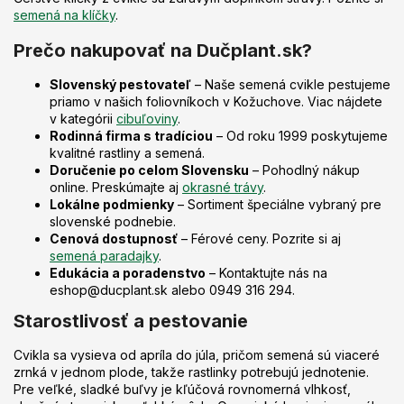
semená na klíčky
.
Prečo nakupovať na Dučplant.sk?
Slovenský pestovateľ
– Naše semená cvikle pestujeme
priamo v našich foliovníkoch v Kožuchove. Viac nájdete
v kategórii
cibuľoviny
.
Rodinná firma s tradíciou
– Od roku 1999 poskytujeme
kvalitné rastliny a semená.
Doručenie po celom Slovensku
– Pohodlný nákup
online. Preskúmajte aj
okrasné trávy
.
Lokálne podmienky
– Sortiment špeciálne vybraný pre
slovenské podnebie.
Cenová dostupnosť
– Férové ceny. Pozrite si aj
semená paradajky
.
Edukácia a poradenstvo
– Kontaktujte nás na
eshop@ducplant.sk alebo 0949 316 294.
Starostlivosť a pestovanie
Cvikla sa vysieva od apríla do júla, pričom semená sú viaceré
zrnká v jednom plode, takže rastlinky potrebujú jednotenie.
Pre veľké, sladké buľvy je kľúčová rovnomerná vlhkosť,