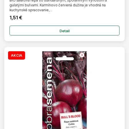
BIO šalátová repa so štandardným, spoľahlivým výnosom a
guľatými buľvami. Karmínovo červená dužina je vhodná na
kuchynské spracovanie,...
1,51 €
Detail
AKCIA