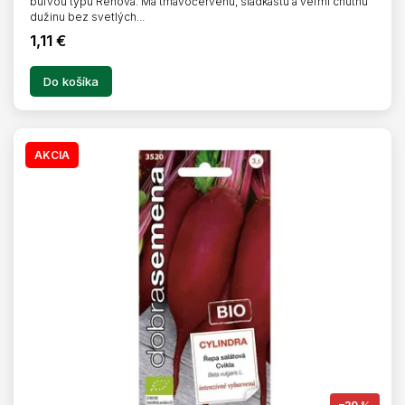
buľvou typu Renova. Má tmavočervenú, sladkastú a veľmi chutnú
dužinu bez svetlých...
1,11 €
Do košíka
AKCIA
–20 %