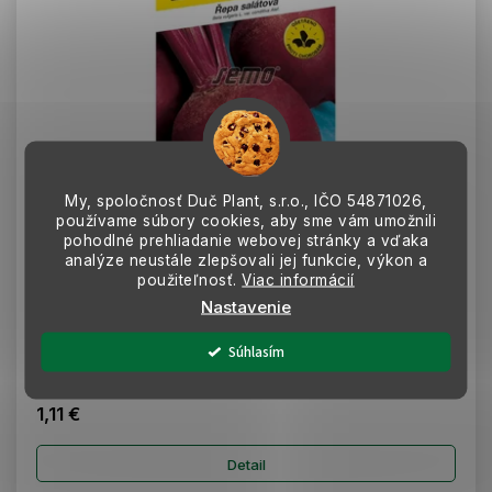
My, spoločnosť Duč Plant, s.r.o., IČO
54871026,
používame súbory cookies, aby sme vám umožnili
–20 %
pohodlné prehliadanie webovej stránky a vďaka
analýze neustále zlepšovali jej funkcie, výkon a
Semená Cvikla guľatá šalátová Betina 3g - SEMO
použiteľnosť.
Viac informácií
Nastavenie
MOMENTÁLNE NEDOSTUPNÉ
Klasická, kvalitná odroda šalátovej repy s guľatými buľvami a
Súhlasím
intenzívne červenou, jemnou dužinou bez svetlých pruhov. Je
odolná voči listovým...
1,11 €
Detail