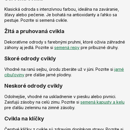
c
i
Klasická odroda s intenzívnou farbou, ideálna na zaváranie,
e
šťavy alebo pečenie. Je bohatá na antioxidanty a ľahko sa
p
pestuje. Pozrite si semená cvikle.
r
v
Žltá a pruhovaná cvikla
k
y
Dekoratívne odrody s farebnými pruhmi, ktoré oživia záhradné
v
záhony aj jedlá. Pozrite si
semená repy
pre príbuzné druhy.
ý
p
Skoré odrody cvikly
i
s
Vhodné na ranú sejbu, úrodu zberáte už v júni. Pozrite si
jarné
u
cibuľoviny
pre ďalšie jarné plodiny.
Neskoré odrody cvikly
Odolnejšie, vhodné na uskladnenie v piesku alebo pivnici.
Zaisťujú zásoby na celú zimu. Pozrite si
semená kapusty a kelu
pre ďalšiu zeleninu na zimné zásoby.
Cvikla na klíčky
Čerstvé klíčky z cvikle sú zdravým doplnkom stravy. Pozrite si