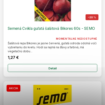
–20 %
Semená Cvikla guľatá šalátová Bikores 60s - SEMO
MOMENTÁLNE NEDOSTUPNÉ
Šalátová repa Bikores je jasne červená, guľatá odroda odolná voči
vybiehaniu do kvetu. Hodí sa najmä na šťavy a farbivá, má
vegetačnú dobu...
1,27 €
Detail
AKCIA