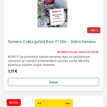
–20 %
Semená Cvikla guľatá Boro F1 60s - Dobrá Semena
MOMENTÁLNE NEDOSTUPNÉ
BORO F1 je poloskorý hybrid červenej repy so spoľahlivým
výnosom aj v horších podmienkach a počas sucha. Má silný
koreňový systém, bujné olistenie...
1,11 €
Detail
AKCIA