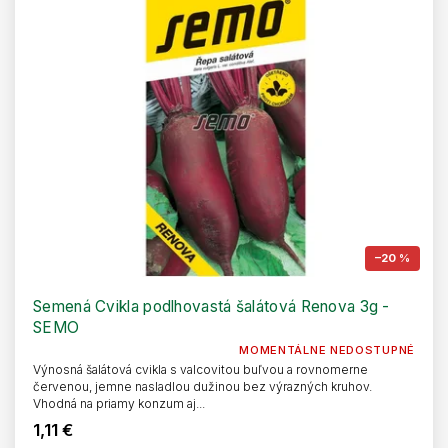
–20 %
Semená Cvikla podlhovastá šalátová Renova 3g -
SEMO
MOMENTÁLNE NEDOSTUPNÉ
Výnosná šalátová cvikla s valcovitou buľvou a rovnomerne
červenou, jemne nasladlou dužinou bez výrazných kruhov.
Vhodná na priamy konzum aj...
1,11 €