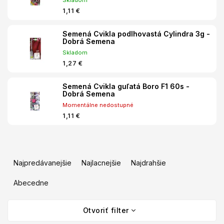
Skladom
1,11 €
Semená Cvikla podlhovastá Cylindra 3g -
Dobrá Semena
Skladom
1,27 €
Semená Cvikla guľatá Boro F1 60s -
Dobrá Semena
Momentálne nedostupné
1,11 €
R
a
Najpredávanejšie
Najlacnejšie
Najdrahšie
d
e
Abecedne
n
V
i
Otvoriť filter
ý
e