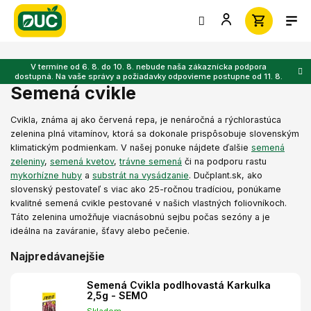
Prejsť
na
obsah
V termíne od 6. 8. do 10. 8. nebude naša zákaznícka podpora
dostupná. Na vaše správy a požiadavky odpovieme postupne od 11. 8.
Semená cvikle
Cvikla, známa aj ako červená repa, je nenáročná a rýchlorastúca
zelenina plná vitamínov, ktorá sa dokonale prispôsobuje slovenským
klimatickým podmienkam. V našej ponuke nájdete ďalšie
semená
zeleniny
,
semená kvetov
,
trávne semená
či na podporu rastu
mykorhízne huby
a
substrát na vysádzanie
.
Dučplant.sk, ako
slovenský pestovateľ s viac ako 25-ročnou tradíciou, ponúkame
kvalitné semená cvikle pestované v našich vlastných foliovníkoch.
Táto zelenina umožňuje viacnásobnú sejbu počas sezóny a je
ideálna na zaváranie, šťavy alebo pečenie.
Najpredávanejšie
Semená Cvikla podlhovastá Karkulka
2,5g - SEMO