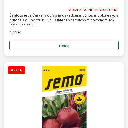
MOMENTÁLNE NEDOSTUPNÉ
Šalátová repa Červená guľatá je osvedčená, výnosná poloneskorá
odroda s guľovitou buľvou a intenzívne fialovým povrchom. Má
jemnú, chutnú...
1,11 €
Detail
AKCIA