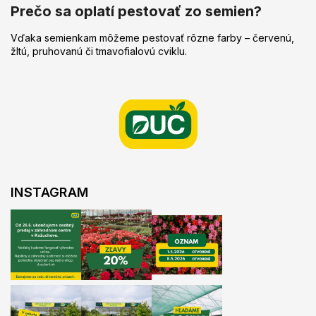
Prečo sa oplatí pestovať zo semien?
Vďaka semienkam môžeme pestovať rôzne farby – červenú,
žltú, pruhovanú či tmavofialovú cviklu.
Z
á
p
ä
t
i
e
INSTAGRAM