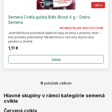
–20 %
Semená Cvikla guľatá Bulls Blood 4 g - Dobrá
Semena
MOMENTÁLNE NEDOSTUPNÉ
Jednoklíčková poloskorá šalátová repa na letný a jesenný zber –
bez potreby jednotenia. Má karmínovo červenú dužinu bez
pásikov a chutné...
1,11 €
Detail
9
položiek celkom
O
v
l
Hlavné skupiny v rámci kategórie semená
á
cvikle
d
a
Červená cvikla