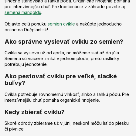
slnečné stanovisko a ľahká pôda. Organické hnojenie pomáha
pre intenzívnejšiu chuť. Pre kombinácie v záhrade pozrite aj
semená mangoldu
.
Objavte celú ponuku
semien cvikle
a nakúpte jednoducho
online na Dučplant.sk!
Ako správne vysievať cviklu zo semien?
Cvikla sa vysieva už od apríla, no môžeme siať až do júla.
Semená sú viaceré zrnká v jednom plode, preto rastlinky
potrebujú jednotenie.
Ako pestovať cviklu pre veľké, sladké
buľvy?
Cvikla potrebuje rovnomernú vlhkosť, slnko a ľahkú pôdu. Pre
intenzívnejšiu chuť pomáha organické hnojenie.
Kedy zbierať cviklu?
Skoré odrody zbierame už v júni, neskoré môžu ísť do piesku
či pivnice.