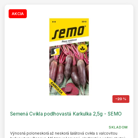
p
p
i
r
s
AKCIA
o
p
d
r
u
o
k
d
t
u
o
k
v
t
o
v
–20 %
Semená Cvikla podlhovastá Karkulka 2,5g - SEMO
SKLADOM
Výnosná poloneskorá až neskorá šalátová cvikla s valcovitou