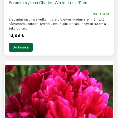
R
Pivonka bylinná Charles White, kont. 11 cm
M
O
SKLADOM
Elegantná rastlina s veľkými, čisto bielymi kvetmi a jemným žltým
nádychom v strede. Kvitne v máji a júni, dosahuje výšku 80 cm a
šírku 60 cm....
13,99 €
Do košíka