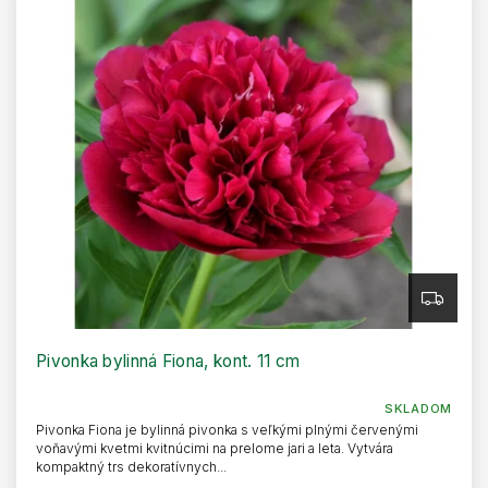
Z
A
D
A
R
Pivonka bylinná Fiona, kont. 11 cm
M
O
SKLADOM
Pivonka Fiona je bylinná pivonka s veľkými plnými červenými
voňavými kvetmi kvitnúcimi na prelome jari a leta. Vytvára
kompaktný trs dekoratívnych...