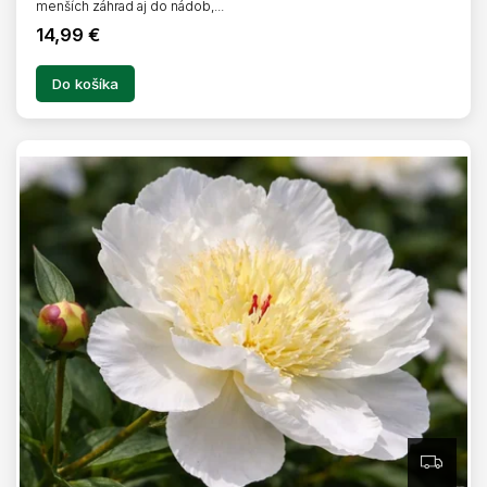
menších záhrad aj do nádob,...
14,99 €
Do košíka
Z
A