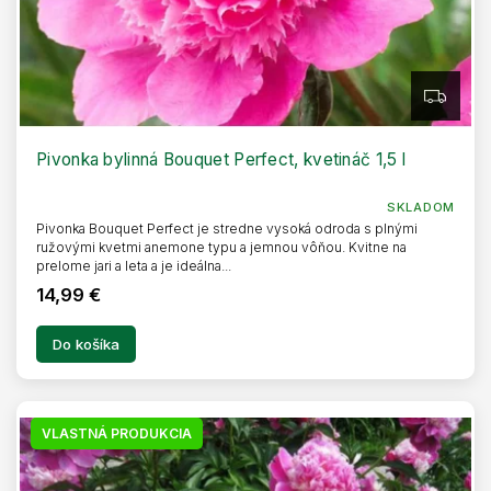
Z
A
D
A
R
Pivonka bylinná Bouquet Perfect, kvetináč 1,5 l
M
O
SKLADOM
Pivonka Bouquet Perfect je stredne vysoká odroda s plnými
ružovými kvetmi anemone typu a jemnou vôňou. Kvitne na
prelome jari a leta a je ideálna...
14,99 €
Do košíka
VLASTNÁ PRODUKCIA