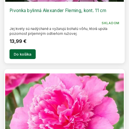
D
A
R
Pivonka bylinná Alexander Fleming, kont. 11 cm
M
O
SKLADOM
Jej kvety sú nadýchané a vyžarujú bohatú vôňu, ktorá upúta
pozornosť príjemným odtieňom ružovej.
13,99 €
Do košíka