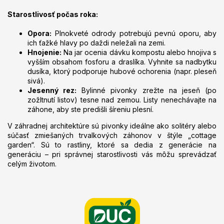
Starostlivosť počas roka:
Opora:
Plnokveté odrody potrebujú pevnú oporu, aby
ich ťažké hlavy po daždi neležali na zemi.
Hnojenie:
Na jar ocenia dávku kompostu alebo hnojiva s
vyšším obsahom fosforu a draslíka. Vyhnite sa nadbytku
dusíka, ktorý podporuje hubové ochorenia (napr. pleseň
sivá).
Jesenný rez:
Bylinné pivonky zrežte na jeseň (po
zožltnutí listov) tesne nad zemou. Listy nenechávajte na
záhone, aby ste predišli šíreniu plesní.
V záhradnej architektúre sú pivonky ideálne ako solitéry alebo
súčasť zmiešaných trvalkových záhonov v štýle „cottage
garden“. Sú to rastliny, ktoré sa dedia z generácie na
generáciu – pri správnej starostlivosti vás môžu sprevádzať
celým životom.
Z
á
p
ä