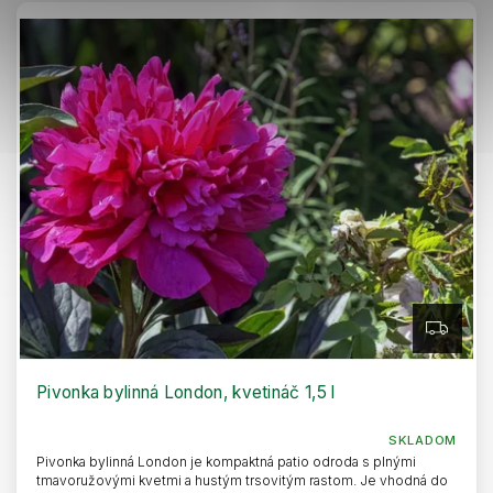
Z
A
D
A
R
Pivonka bylinná London, kvetináč 1,5 l
M
O
SKLADOM
Pivonka bylinná London je kompaktná patio odroda s plnými
tmavoružovými kvetmi a hustým trsovitým rastom. Je vhodná do