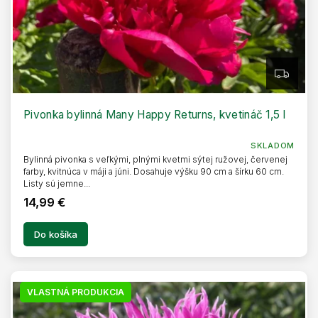
Z
A
D
A
R
Pivonka bylinná Many Happy Returns, kvetináč 1,5 l
M
O
SKLADOM
Bylinná pivonka s veľkými, plnými kvetmi sýtej ružovej, červenej
farby, kvitnúca v máji a júni. Dosahuje výšku 90 cm a šírku 60 cm.
Listy sú jemne...
14,99 €
Do košíka
VLASTNÁ PRODUKCIA