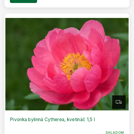
Z
A
D
A
R
Pivonka bylinná Cytherea, kvetináč 1,5 l
M
O
SKLADOM