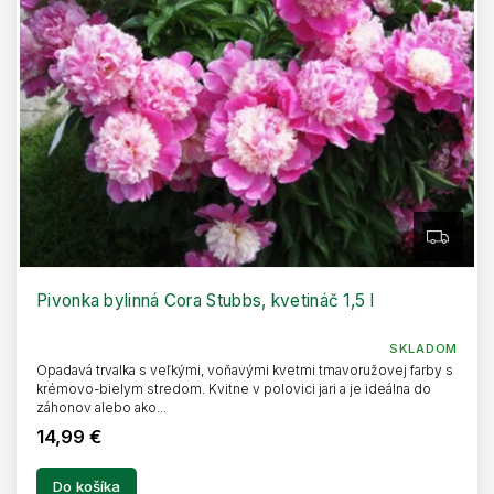
Z
A
D
A
R
Pivonka bylinná Cora Stubbs, kvetináč 1,5 l
M
O
SKLADOM
Opadavá trvalka s veľkými, voňavými kvetmi tmavoružovej farby s
krémovo-bielym stredom. Kvitne v polovici jari a je ideálna do
záhonov alebo ako...
14,99 €
Do košíka