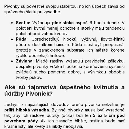
Pivonky sú povestné svojou stabilitou, no ich úspech závisí od
správneho štartu pri výsadbe.
Svetlo:
Vyžadujú
plné slnko
aspoň 6 hodín denne. V
polotieni kvitnú menej ochotne a stonky majú tendenciu
poliehať pod váhou kvetov.
Pôda:
Uprednostňujú hlbokú, výživnú, ílovito-hlinitú
pôdu s dostatkom humusu. Pôda musí byť priepustná,
pretože v zamokrenom substráte ich mäsité korene
rýchlo podliehajú hnilobe.
Závlaha:
Mladé rastliny vyžadujú pravidelnú zálievku,
dospelé pivonky vďaka hlbokému koreňovému systému
zvládajú sucho pomerne dobre, s výnimkou obdobia
tvorby pukov.
Aké sú tajomstvá úspešného kvitnutia a
údržby Pivoniek?
Jedným z najčastejších dôvodov, prečo pivonka nekvitne, je
príliš hlboká výsadba
. Bylinné pivonky musia byť vysadené
tak, aby ich rastové púčiky (očká) boli len
3 až 5 cm pod
povrchom pôdy
. Ak ich zasadíte hlbšie, rastlina bude mať
krásne listy, ale kvety sa nikdy neobjavia.