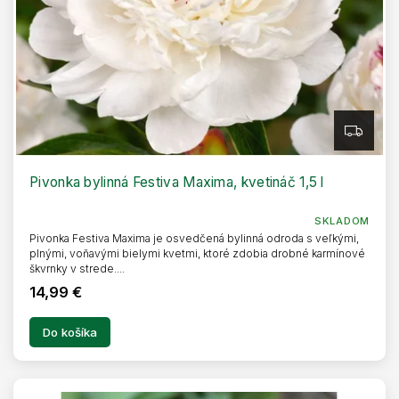
Z
A
D
A
R
Pivonka bylinná Festiva Maxima, kvetináč 1,5 l
M
O
SKLADOM
Pivonka Festiva Maxima je osvedčená bylinná odroda s veľkými,
plnými, voňavými bielymi kvetmi, ktoré zdobia drobné karmínové
škvrnky v strede....
14,99 €
Do košíka