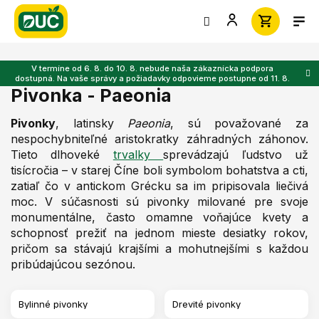
Prejsť
na
obsah
V termíne od 6. 8. do 10. 8. nebude naša zákaznícka podpora
dostupná. Na vaše správy a požiadavky odpovieme postupne od 11. 8.
Pivonka - Paeonia
Pivonky
, latinsky
Paeonia
, sú považované za
nespochybniteľné aristokratky záhradných záhonov.
Tieto dlhoveké
trvalky
sprevádzajú ľudstvo už
tisícročia – v starej Číne boli symbolom bohatstva a cti,
zatiaľ čo v antickom Grécku sa im pripisovala liečivá
moc. V súčasnosti sú pivonky milované pre svoje
monumentálne, často omamne voňajúce kvety a
schopnosť prežiť na jednom mieste desiatky rokov,
pričom sa stávajú krajšími a mohutnejšími s každou
pribúdajúcou sezónou.
Bylinné pivonky
Drevité pivonky