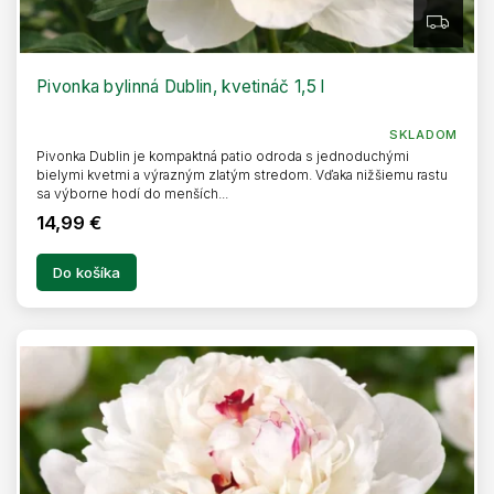
Z
A
D
A
R
Pivonka bylinná Dublin, kvetináč 1,5 l
M
O
SKLADOM
Pivonka Dublin je kompaktná patio odroda s jednoduchými
bielymi kvetmi a výrazným zlatým stredom. Vďaka nižšiemu rastu
sa výborne hodí do menších...
14,99 €
Do košíka