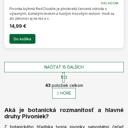
SKLADOM
Pivonka bylinná Red Double je plnokvetá červená odroda s
výraznými, bohatými kvetmi a hustým trsovitým rastom. Hodí sa
do záhonov aj na rez a v...
14,99 €
Do košíka
NAČÍTAŤ 15 ĎALŠÍCH
1
3
O
S
43
položiek celkom
t
v
r
l
HORE
á
á
n
d
k
Aká je botanická rozmanitosť a hlavné
a
o
c
v
druhy Pivoniek?
a
i
n
e
Z botanického hľadiska tvoria pivonky samostatnú čeľaď