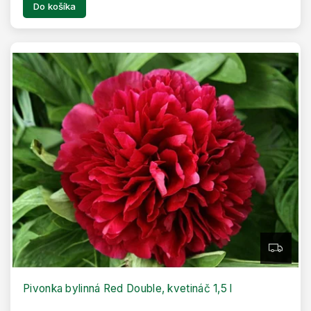
Do košíka
Z
A
D
A
R
Pivonka bylinná Red Double, kvetináč 1,5 l
M
O