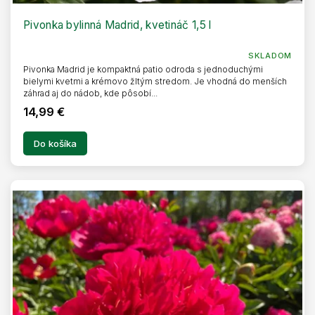
D
A
R
Pivonka bylinná Madrid, kvetináč 1,5 l
M
O
SKLADOM
Pivonka Madrid je kompaktná patio odroda s jednoduchými
bielymi kvetmi a krémovo žltým stredom. Je vhodná do menších
záhrad aj do nádob, kde pôsobí...
14,99 €
Do košíka