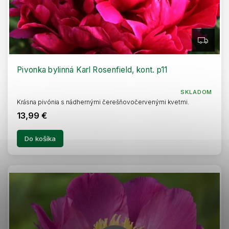
Z
A
D
A
R
Pivonka bylinná Karl Rosenfield, kont. p11
M
O
SKLADOM
Krásna pivónia s nádhernými čerešňovočervenými kvetmi.
13,99 €
Do košíka