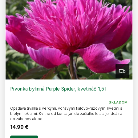
Z
A
D
A
R
Pivonka bylinná Purple Spider, kvetináč 1,5 l
M
O
SKLADOM
Opadavá trvalka s veľkými, voňavými fialovo-ružovými kvetmi s
bielymi okrajmi. Kvitne od konca jari do začiatku leta a je ideálna
do záhonov alebo...
14,99 €