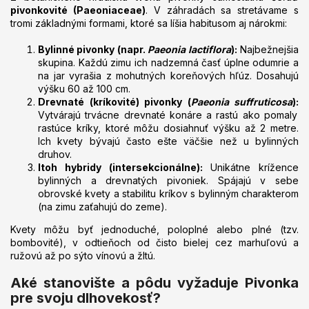
i
p
pivonkovité (Paeoniaceae)
. V záhradách sa stretávame s
e
r
tromi základnými formami, ktoré sa líšia habitusom aj nárokmi:
v
k
Bylinné pivonky (napr.
Paeonia lactiflora
):
Najbežnejšia
y
skupina. Každú zimu ich nadzemná časť úplne odumrie a
v
na jar vyrašia z mohutných koreňových hľúz. Dosahujú
ý
výšku 60 až 100 cm.
p
Drevnaté (kríkovité) pivonky (
Paeonia suffruticosa
):
i
Vytvárajú trvácne drevnaté konáre a rastú ako pomaly
s
rastúce kríky, ktoré môžu dosiahnuť výšku až 2 metre.
u
Ich kvety bývajú často ešte väčšie než u bylinných
druhov.
Itoh hybridy (intersekcionálne):
Unikátne krížence
bylinných a drevnatých pivoniek. Spájajú v sebe
obrovské kvety a stabilitu kríkov s bylinným charakterom
(na zimu zaťahujú do zeme).
Kvety môžu byť jednoduché, poloplné alebo plné (tzv.
bombovité), v odtieňoch od čisto bielej cez marhuľovú a
ružovú až po sýto vínovú a žltú.
Aké stanovište a pôdu vyžaduje Pivonka
pre svoju dlhovekosť?