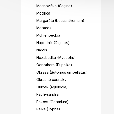
Machovička (Sagina)
Modrica
Margaréta (Leucanthemum)
Monarda
Muhlenbeckia
Náprstník (Digitalis)
Narcis
Nezábudka (Myosotis)
Oenothera (Pupalka)
Okrasa (Butomus umbellatus)
Okrasné cesnaky
Orlíček (Aquilegia)
Pachysandra
Pakost (Geranium)
Pálka (Typha)