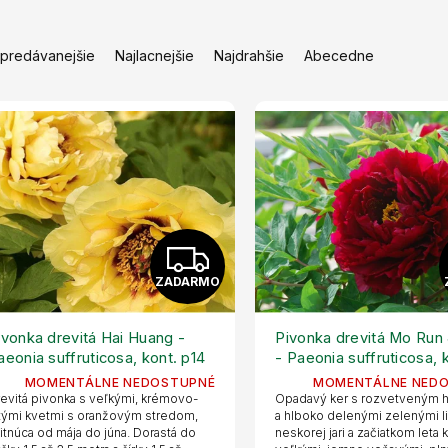
jpredávanejšie
Najlacnejšie
Najdrahšie
Abecedne
Z
ZADARMO
A
D
ivonka drevitá Hai Huang -
Pivonka drevitá Mo Run
aeonia suffruticosa, kont. p14
- Paeonia suffruticosa, 
A
p14
MOMENTÁLNE NEDOSTUPNÉ
MOMENTÁLNE NED
evitá pivonka s veľkými, krémovo-
Opadavý ker s rozvetveným 
R
tými kvetmi s oranžovým stredom,
a hlboko delenými zelenými li
itnúca od mája do júna. Dorastá do
neskorej jari a začiatkom leta 