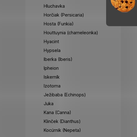
Hluchavka
Horčiak (Persicaria)
Hosta (Funkia)
Houttuynia (chameleonka)
Hyacint
Hypsela
Iberka (Iberis)
Ipheion
Iskerník
Izotoma
Ježibaba (Echinops)
Juka
Kana (Canna)
Klinček (Dianthus)
Kocúrnik (Nepeta)