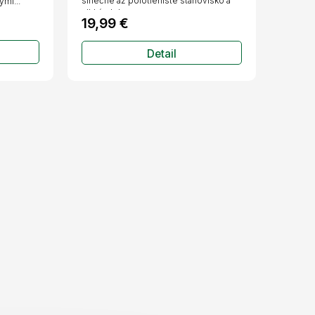
slnečné až polotienisté stanovisko a
mi...
M
M
vlhkú, dobre...
19,99 €
O
O
Detail