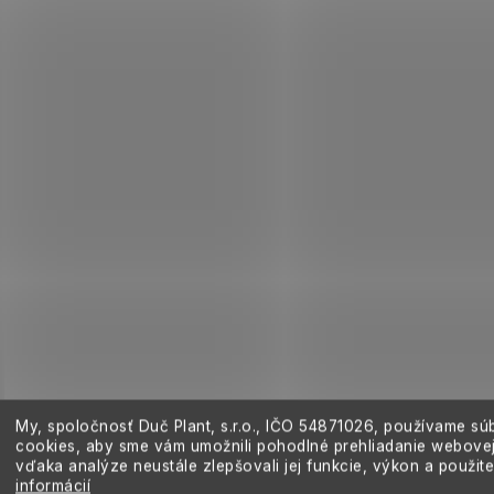
y
v
ý
p
i
s
u
My, spoločnosť Duč Plant, s.r.o., IČO
54871026,
používame sú
cookies, aby sme vám umožnili pohodlné prehliadanie webovej
vďaka analýze neustále zlepšovali jej funkcie, výkon a použit
informácií