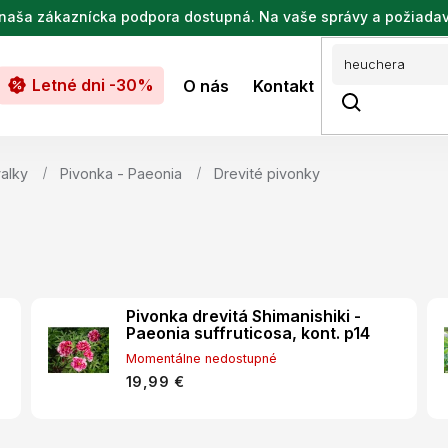
de naša zákaznícka podpora dostupná. Na vaše správy a požiada
Letné dni -30%
O nás
Kontakt
valky
Pivonka - Paeonia
Drevité pivonky
Pivonka drevitá Shimanishiki -
Paeonia suffruticosa, kont. p14
Momentálne nedostupné
19,99 €