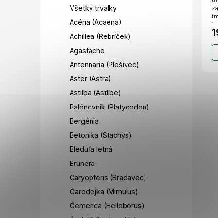
Všetky trvalky
za
tm
Acéna (Acaena)
je
1
Achillea (Rebríček)
Agastache
Antennaria (Plešivec)
Aster (Astra)
Astilba (Astilbe)
Balónovník (Platycodon)
Bergénia
Betonika (Stachys)
Bleduľa letná
Brunera
Caryopteris (Bradavec)
Čarodejka (Mimulus)
Čemerica (Helleborus)