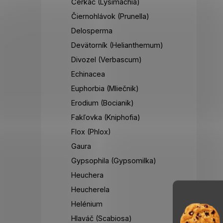
Čerkáč (Lysimachia)
Čiernohlávok (Prunella)
Delosperma
Devätorník (Helianthemum)
Divozel (Verbascum)
Echinacea
Euphorbia (Mliečnik)
Erodium (Bocianik)
Fakľovka (Kniphofia)
Flox (Phlox)
Gaura
Gypsophila (Gypsomilka)
Heuchera
Heucherela
Helénium
Hlaváč (Scabiosa)