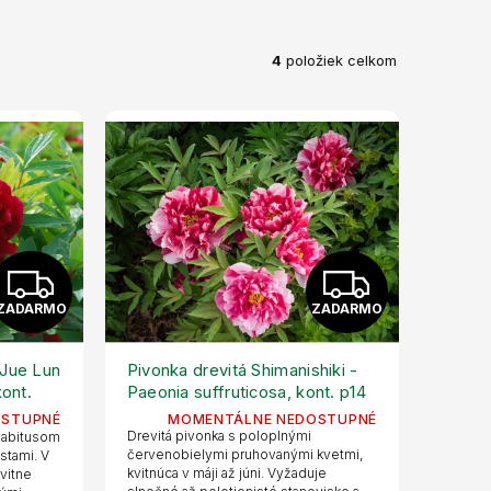
4
položiek celkom
Z
Z
ZADARMO
ZADARMO
A
A
D
D
 Jue Lun
Pivonka drevitá Shimanishiki -
kont.
Paeonia suffruticosa, kont. p14
A
A
OSTUPNÉ
MOMENTÁLNE NEDOSTUPNÉ
Drevitá pivonka s poloplnými
habitusom
R
R
červenobielymi pruhovanými kvetmi,
stami. V
kvitnúca v máji až júni. Vyžaduje
kvitne