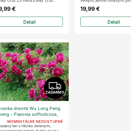
šky 1,5 až 2,5 metra a šírky 1,5 až...
veľkými, jemne voňavými, plný
M
9,99 €
19,99 €
O
Detail
Detail
Z
ZADARMO
A
D
ivonka drevitá Wu Long Peng
heng - Paeonia suffruticosa,
A
ont. p14
MOMENTÁLNE NEDOSTUPNÉ
adavý ker s hlboko delenými,
avozelenými listami. Kvitne na jar a