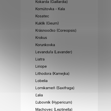
Kokarda (Gaillardia)
Kornútovka - Kala
Kosatec
Kuklík (Geum)
Krásnoočko (Coreopsis)
Krokus
Korunkovka
Levanduľa (Lavander)
Liatra
Liriope
Lithodora (Kamejka)
Lobelia
Lomikameň (Saxifraga)
Ľalia
Ľubovník (Hypericum)
Machovec (Leptinella)