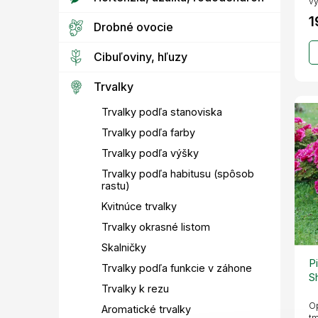
vý
1
Drobné ovocie
Cibuľoviny, hľuzy
Trvalky
Trvalky podľa stanoviska
Trvalky podľa farby
Trvalky podľa výšky
Trvalky podľa habitusu (spôsob
rastu)
Kvitnúce trvalky
Trvalky okrasné listom
Skalničky
P
Trvalky podľa funkcie v záhone
S
Trvalky k rezu
k
Op
Aromatické trvalky
tm