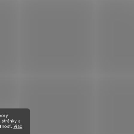
bory
 stránky a
eľnosť.
Viac