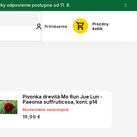
vky odpovieme postupne od 11. 8.
Prázdny
Prihlásenie
košík
Pivonka drevitá Mo Run Jue Lun -
Paeonia suffruticosa, kont. p14
Momentálne nedostupné
19,99 €