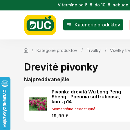
Prejsť
V termíne od 6. 8. do 10. 8. nebu
na
obsah
Kategórie produktov
Kategórie produktov
Trvalky
Všetky tr
Drevité pivonky
Najpredávanejšie
Pivonka drevitá Wu Long Peng
Sheng - Paeonia suffruticosa,
kont. p14
Momentálne nedostupné
19,99 €