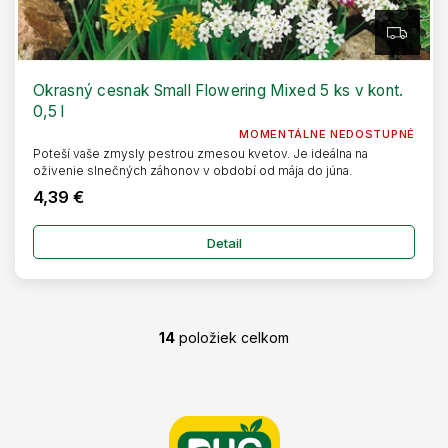
Z
A
D
A
R
Okrasný cesnak Small Flowering Mixed 5 ks v kont.
M
0,5 l
O
MOMENTÁLNE NEDOSTUPNÉ
Poteší vaše zmysly pestrou zmesou kvetov. Je ideálna na
oživenie slnečných záhonov v období od mája do júna.
4,39 €
Detail
14
položiek celkom
O
v
l
Z
á
á
d
p
a