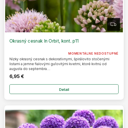
Z
A
D
A
R
Okrasný cesnak In Orbit, kont. p11
M
O
MOMENTÁLNE NEDOSTUPNÉ
Nízky okrasný cesnak s dekoratívnymi, špirálovito stočenými
listami a jemne fialovými guľovitými kvetmi, ktoré kvitnú od
augusta do septembra....
6,95 €
Detail