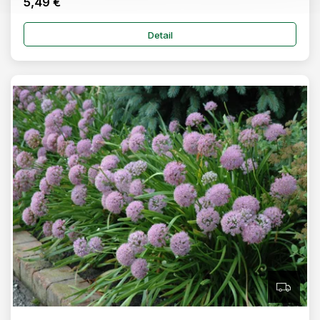
5,49 €
Detail
Z
A
D
A