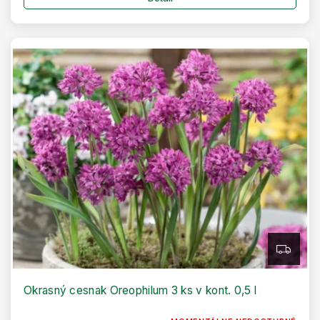
Z
A
D
A
R
Okrasný cesnak Oreophilum 3 ks v kont. 0,5 l
M
O