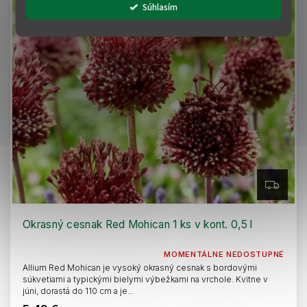
Súhlasím
Z
A
D
A
R
Okrasný cesnak Red Mohican 1 ks v kont. 0,5 l
M
O
MOMENTÁLNE NEDOSTUPNÉ
Allium Red Mohican je vysoký okrasný cesnak s bordovými
súkvetiami a typickými bielymi výbežkami na vrchole. Kvitne v
júni, dorastá do 110 cm a je...