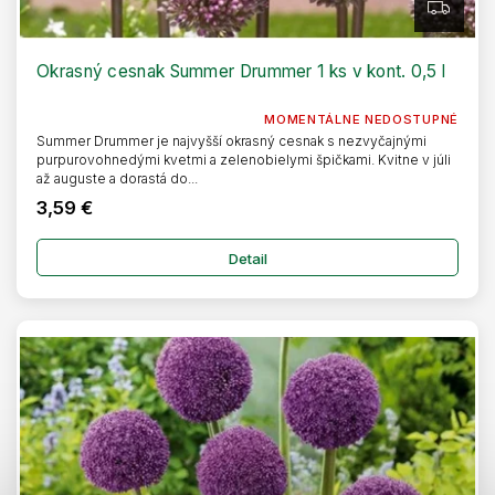
Z
A
D
A
R
Okrasný cesnak Summer Drummer 1 ks v kont. 0,5 l
M
O
MOMENTÁLNE NEDOSTUPNÉ
Summer Drummer je najvyšší okrasný cesnak s nezvyčajnými
purpurovohnedými kvetmi a zelenobielymi špičkami. Kvitne v júli
až auguste a dorastá do...
3,59 €
Detail