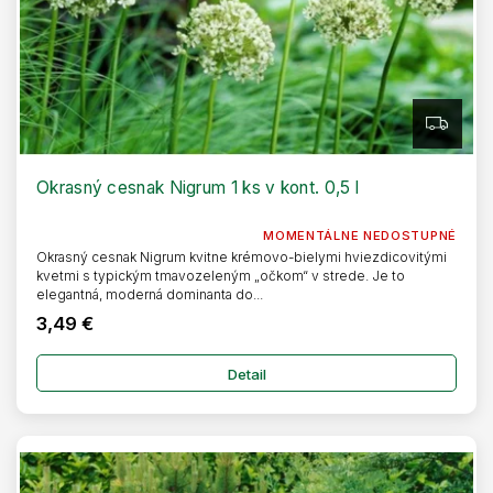
t
o
v
Z
A
D
A
R
Okrasný cesnak Nigrum 1 ks v kont. 0,5 l
M
O
MOMENTÁLNE NEDOSTUPNÉ
Okrasný cesnak Nigrum kvitne krémovo-bielymi hviezdicovitými
kvetmi s typickým tmavozeleným „očkom“ v strede. Je to
elegantná, moderná dominanta do...
3,49 €
Detail