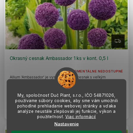
Z
A
D
A
R
Okrasný cesnak Ambassador 1 ks v kont. 0,5 l
M
O
MOMENTÁLNE NEDOSTUPNÉ
Allium 'Ambassador' je vysoký okrasný cesnak s veľkým
guľovitým súkvetím sýto fialovej farby. Vyniká dlhou výdržou,
pevnými stonkami a je ideálny...
9,59 €
My, spoločnosť Duč Plant, s.r.o., IČO
54871026,
používame súbory cookies, aby sme vám umožnili
pohodlné prehliadanie webovej stránky a vďaka
Detail
analýze neustále zlepšovali jej funkcie, výkon a
použiteľnosť.
Viac informácií
Nastavenie