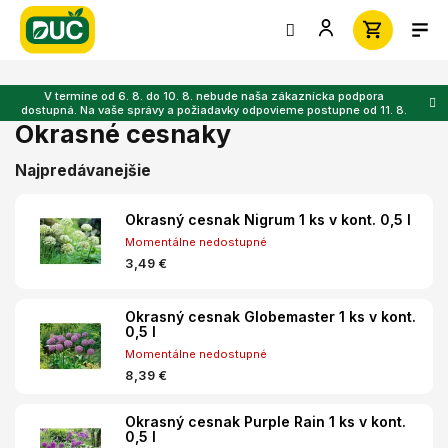
Prejsť
na
obsah
V termíne od 6. 8. do 10. 8. nebude naša zákaznícka podpora
dostupná. Na vaše správy a požiadavky odpovieme postupne od 11. 8.
Okrasné cesnaky
Najpredávanejšie
Okrasný cesnak Nigrum 1 ks v kont. 0,5 l
Momentálne nedostupné
3,49 €
Okrasný cesnak Globemaster 1 ks v kont.
0,5 l
Momentálne nedostupné
8,39 €
Okrasný cesnak Purple Rain 1 ks v kont.
0,5 l