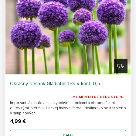
Z
A
D
A
R
Okrasný cesnak Gladiator 1 ks v kont. 0,5 l
M
O
MOMENTÁLNE NEDOSTUPNÉ
Impozantná cibuľovina s vysokými stonkami a ohromujúcimi
guľovitými kvetmi v žiarivej fialovej farbe. Ideálna ako solitér alebo
v skupinových...
4,99 €
Detail