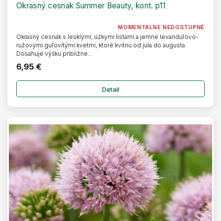
R
Okrasný cesnak Summer Beauty, kont. p11
M
O
MOMENTÁLNE NEDOSTUPNÉ
Okrasný cesnak s lesklými, úzkymi listami a jemne levanduľovo-
ružovými guľovitými kvetmi, ktoré kvitnú od júla do augusta.
Dosahuje výšku približne...
6,95 €
Detail