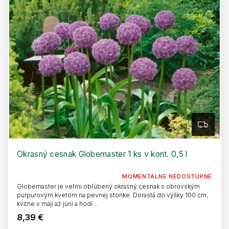
Z
A
D
A
R
Okrasný cesnak Globemaster 1 ks v kont. 0,5 l
M
O
MOMENTÁLNE NEDOSTUPNÉ
Globemaster je veľmi obľúbený okrasný cesnak s obrovským
purpurovým kvetom na pevnej stonke. Dorastá do výšky 100 cm,
kvitne v máji až júni a hodí...
8,39 €