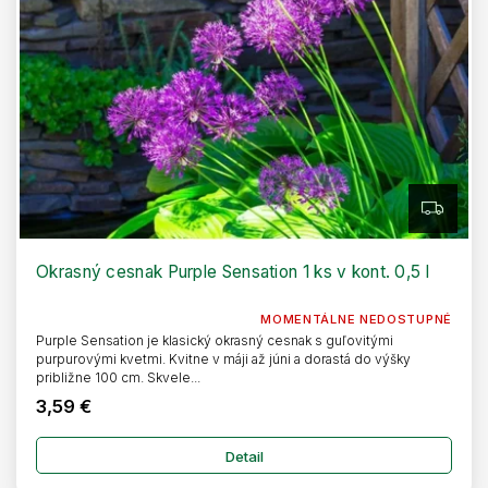
Z
A
D
A
R
Okrasný cesnak Purple Sensation 1 ks v kont. 0,5 l
M
O
MOMENTÁLNE NEDOSTUPNÉ
Purple Sensation je klasický okrasný cesnak s guľovitými
purpurovými kvetmi. Kvitne v máji až júni a dorastá do výšky
približne 100 cm. Skvele...
3,59 €
Detail