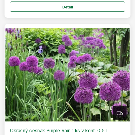
Detail
Z
A
D
A
R
Okrasný cesnak Purple Rain 1 ks v kont. 0,5 l
M