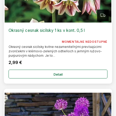
Z
A
D
A
R
Okrasný cesnak sicílsky 1 ks v kont. 0,5 l
M
O
MOMENTÁLNE NEDOSTUPNÉ
Okrasný cesnak sicílsky kvitne nezameniteľnými prevísajúcimi
zvončekmi v krémovo-zelených odtieňoch s jemným ružovo-
purpurovým nádychom. Je to...
2,99 €
Detail