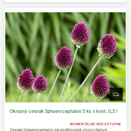
Z
A
D
A
R
Okrasný cesnak Sphaerocephalon 5 ks v kont. 0,5 l
M
O
MOMENTÁLNE NEDOSTUPNÉ
Cesnak Sphaerocephalon má podlhovasté vínovo-fialové