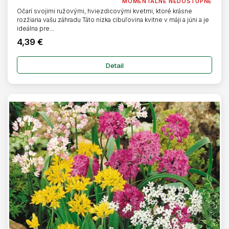
MOMENTÁLNE NEDOSTUPNÉ
Očarí svojimi ružovými, hviezdicovými kvetmi, ktoré krásne
rozžiaria vašu záhradu Táto nízka cibuľovina kvitne v máji a júni a je
ideálna pre...
4,39 €
Detail