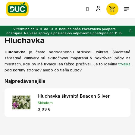
Prejsť
na
obsah
V termíne od 6. 8. do 10. 8. nebude naša zákaznícka podpora
dostupná. Na vaše správy a požiadavky odpovieme postupne od 11. 8.
Hluchavka
Hluchavka
je často nedocenenou hrdinkou záhrad. Šľachtené
záhradné kultivary sú skutočnými majstrami v pokrývaní pôdy na
miestach, kde by iné trvalky len ťažko prežívali. Je to ideálna
trvalka
pod koruny stromov alebo do tieňa budov.
Najpredávanejšie
Hluchavka škvrnitá Beacon Silver
Skladom
3,99 €
R