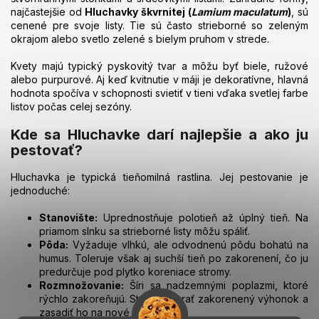
i
najčastejšie od
Hluchavky škvrnitej (
Lamium maculatum
)
, sú
e
cenené pre svoje listy. Tie sú často strieborné so zeleným
p
okrajom alebo svetlo zelené s bielym pruhom v strede.
r
v
Kvety majú typický pyskovitý tvar a môžu byť biele, ružové
k
alebo purpurové. Aj keď kvitnutie v máji je dekoratívne, hlavná
y
hodnota spočíva v schopnosti svietiť v tieni vďaka svetlej farbe
v
listov počas celej sezóny.
ý
p
Kde sa Hluchavke darí najlepšie a ako ju
i
pestovať?
s
u
Hluchavka je typická tieňomilná rastlina. Jej pestovanie je
jednoduché:
Stanovište:
Uprednostňuje polotieň až úplný tieň. Na
priamom slnku sa strieborné listy môžu spáliť.
Pôda:
Vyžaduje vlhkú, ale odvodnenú pôdu bohatú na
humus. Toleruje však aj suchší tieň po zakorenení, čo ju
predurčuje pod plytko koreniace stromy.
Rozmnožovanie:
Šíri sa nadzemnými poplazmi, ktoré
rýchlo zakoreňujú. Stačí odobrať zakorenený výhonok a
zasadiť ho na nové miesto.