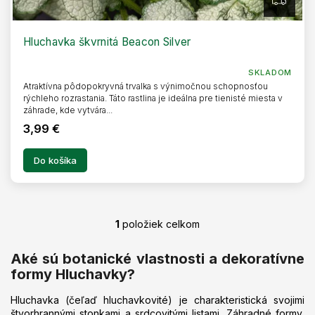
Z
A
D
A
R
Hluchavka škvrnitá Beacon Silver
M
O
SKLADOM
Atraktívna pôdopokryvná trvalka s výnimočnou schopnosťou
rýchleho rozrastania. Táto rastlina je ideálna pre tienisté miesta v
záhrade, kde vytvára...
3,99 €
Do košíka
1
položiek celkom
O
v
l
Aké sú botanické vlastnosti a dekoratívne
á
formy Hluchavky?
d
a
Hluchavka (čeľaď hluchavkovité) je charakteristická svojimi
c
štvorhrannými stonkami a srdcovitými listami. Záhradné formy,