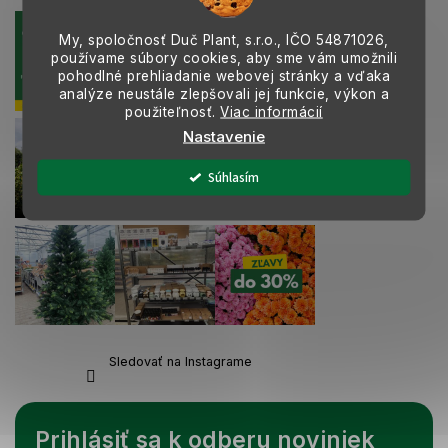
k
y
My, spoločnosť Duč Plant, s.r.o., IČO
54871026,
v
používame súbory cookies, aby sme vám umožnili
ý
pohodlné prehliadanie webovej stránky a vďaka
p
analýze neustále zlepšovali jej funkcie, výkon a
i
použiteľnosť.
Viac informácií
s
Nastavenie
u
Súhlasím
Sledovať na Instagrame
Prihlásiť sa k odberu noviniek