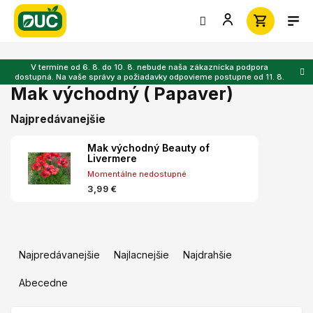
Prejsť
na
obsah
V termíne od 6. 8. do 10. 8. nebude naša zákaznícka podpora
dostupná. Na vaše správy a požiadavky odpovieme postupne od 11. 8.
Mak východný ( Papaver)
Najpredávanejšie
Mak východný Beauty of
Livermere
Momentálne nedostupné
3,99 €
R
a
Najpredávanejšie
Najlacnejšie
Najdrahšie
d
e
Abecedne
n