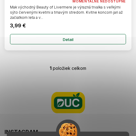
MOMENTÁLNE NEDOSTUPNÉ
Mak východný Beauty of Livermere je výrazná trvalka s veľkými
sýto červenými kvetmi a tmavým stredom. Kvitne koncom jari až
začiatkom leta a v...
3,99 €
Detail
1
položiek celkom
O
v
l
Z
á
á
d
p
a
ä
c
t
i
i
e
e
p
r
INSTAGRAM
v