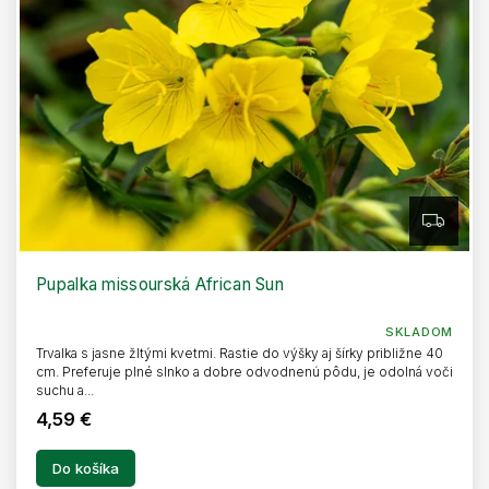
o
k
d
t
u
o
k
v
t
o
v
Z
A
D
A
R
Pupalka missourská African Sun
M
O
SKLADOM
Trvalka s jasne žltými kvetmi. Rastie do výšky aj šírky približne 40
cm. Preferuje plné slnko a dobre odvodnenú pôdu, je odolná voči
suchu a...
4,59 €
Do košíka