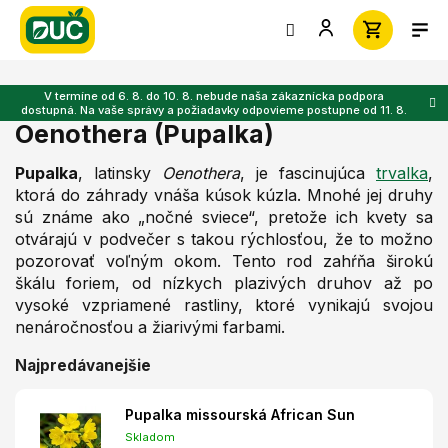
Prejsť
na
obsah
V termíne od 6. 8. do 10. 8. nebude naša zákaznícka podpora
dostupná. Na vaše správy a požiadavky odpovieme postupne od 11. 8.
Oenothera (Pupalka)
Pupalka
, latinsky
Oenothera
, je fascinujúca
trvalka
,
ktorá do záhrady vnáša kúsok kúzla. Mnohé jej druhy
sú známe ako „nočné sviece“, pretože ich kvety sa
otvárajú v podvečer s takou rýchlosťou, že to možno
pozorovať voľným okom. Tento rod zahŕňa širokú
škálu foriem, od nízkych plazivých druhov až po
vysoké vzpriamené rastliny, ktoré vynikajú svojou
nenáročnosťou a žiarivými farbami.
Najpredávanejšie
Pupalka missourská African Sun
Skladom