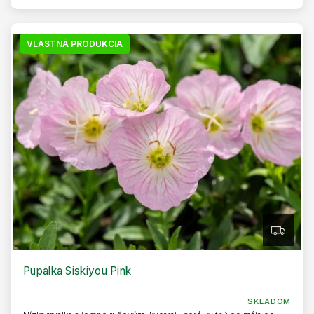
VLASTNÁ PRODUKCIA
Z
A
D
A
R
Pupalka Siskiyou Pink
M
O
SKLADOM