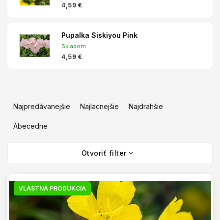
4,59 €
Pupalka Siskiyou Pink
Skladom
4,59 €
R
a
Najpredávanejšie
Najlacnejšie
Najdrahšie
d
e
Abecedne
n
V
i
Otvoriť filter
ý
e
p
p
i
r
s
VLASTNÁ PRODUKCIA
o
p
d
r
u