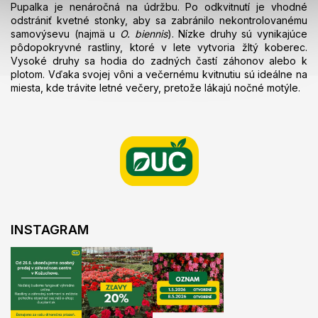
Pupalka je nenáročná na údržbu. Po odkvitnutí je vhodné
odstrániť kvetné stonky, aby sa zabránilo nekontrolovanému
samovýsevu (najmä u
O. biennis
). Nízke druhy sú vynikajúce
pôdopokryvné rastliny, ktoré v lete vytvoria žltý koberec.
Vysoké druhy sa hodia do zadných častí záhonov alebo k
plotom. Vďaka svojej vôni a večernému kvitnutiu sú ideálne na
miesta, kde trávite letné večery, pretože lákajú nočné motýle.
Z
á
p
ä
t
i
e
INSTAGRAM