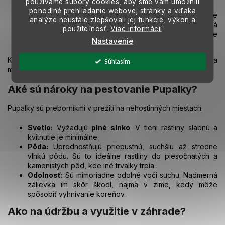
y
používame súbory cookies, aby sme vám umožnili
ideálna do skaliek a na okraje múrikov.
pohodlné prehliadanie webovej stránky a vďaka
v
Pupalka dvojročná (
Oenothera biennis
):
Známa pre
analýze neustále zlepšovali jej funkcie, výkon a
ý
svoje liečivé účinky (pupalkový olej). Je to vysoká
použiteľnosť.
Viac informácií
p
rastlina, ktorej kvety sa otvárajú večer a nádherne
i
Nastavenie
voňajú.
s
u
Kvety majú zvyčajne štyri okvetné lístky a po odkvitnutí sa
Súhlasím
menia na zaujímavé tobolky so semenami.
Aké sú nároky na pestovanie Pupalky?
Pupalky sú preborníkmi v prežití na nehostinných miestach.
Svetlo:
Vyžadujú
plné slnko
. V tieni rastliny slabnú a
kvitnutie je minimálne.
Pôda:
Uprednostňujú priepustnú, suchšiu až stredne
vlhkú pôdu. Sú to ideálne rastliny do piesočnatých a
kamenistých pôd, kde iné trvalky trpia.
Odolnosť:
Sú mimoriadne odolné voči suchu. Nadmerná
zálievka im skôr škodí, najmä v zime, kedy môže
spôsobiť vyhnívanie koreňov.
Ako na údržbu a využitie v záhrade?