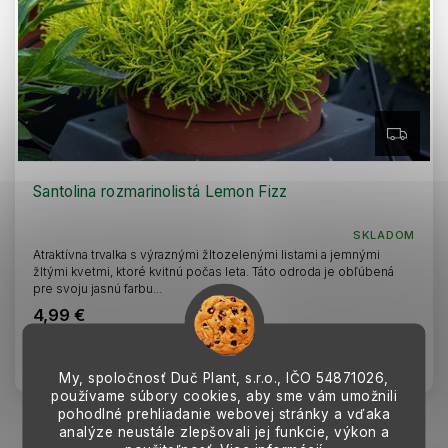
Z
A
D
A
R
Santolina rozmarinolistá Lemon Fizz
M
O
SKLADOM
Atraktívna trvalka s výraznými žltozelenými listami a jemnými
žltými kvetmi, ktoré kvitnú počas leta. Táto odroda je obľúbená
pre svoju jasnú farbu...
4,99 €
Do košíka
My, spoločnosť Duč Plant, s.r.o., IČO
54871026,
používame súbory cookies, aby sme vám umožnili
pohodlné prehliadanie webovej stránky a vďaka
analýze neustále zlepšovali jej funkcie, výkon a