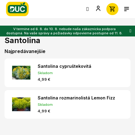
Prejsť
na
obsah
V termíne od 6. 8. do 10. 8. nebude naša zákaznícka podpora
dostupná. Na vaše správy a požiadavky odpovieme postupne od 11. 8.
Santolina
Najpredávanejšie
Santolina cypruštekovitá
Skladom
4,99 €
Santolina rozmarinolistá Lemon Fizz
Skladom
4,99 €
R