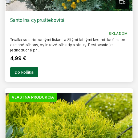
Z
A
D
A
R
Santolina cypruštekovitá
M
O
SKLADOM
Trvalka so striebornými listami a žltými letnými kvetmi. Ideálna pre
okrasné záhony, bylinkové záhrady a skalky. Pestovanie je
jednoduché pri...
4,99 €
Do košíka
VLASTNÁ PRODUKCIA