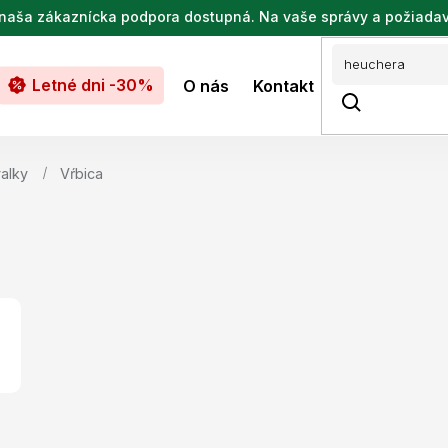
de naša zákaznícka podpora dostupná. Na vaše správy a požiada
Letné dni -30%
O nás
Kontakt
valky
Vŕbica