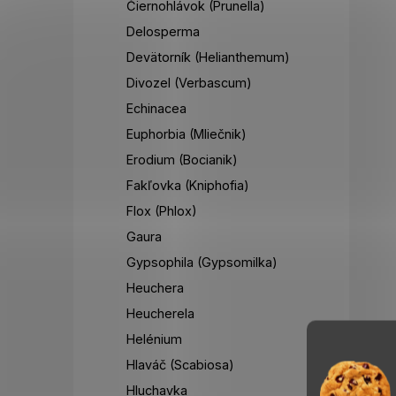
Čiernohlávok (Prunella)
Delosperma
Devätorník (Helianthemum)
Divozel (Verbascum)
Echinacea
Euphorbia (Mliečnik)
Erodium (Bocianik)
Fakľovka (Kniphofia)
Flox (Phlox)
Gaura
Gypsophila (Gypsomilka)
Heuchera
Heucherela
Helénium
Hlaváč (Scabiosa)
Hluchavka