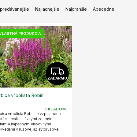
jpredávanejšie
Najlacnejšie
Najdrahšie
Abecedne
VLASTNÁ PRODUKCIA
Z
ZADARMO
A
D
rbica vŕbolistá Robin
A
SKLADOM
bica vŕbolistá Robin je vzpriamene
R
stúca trvalka s úzkymi zelenými
stami a nápadnými klasovitými
kvetiami v ružovej až sýtoružovej
M
rbe....