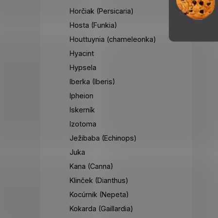
Horčiak (Persicaria)
Hosta (Funkia)
Houttuynia (chameleonka)
Hyacint
Hypsela
Iberka (Iberis)
Ipheion
Iskerník
Izotoma
Ježibaba (Echinops)
Juka
Kana (Canna)
Klinček (Dianthus)
Kocúrnik (Nepeta)
Kokarda (Gaillardia)