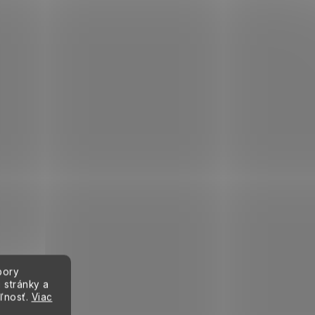
bory
 stránky a
eľnosť.
Viac