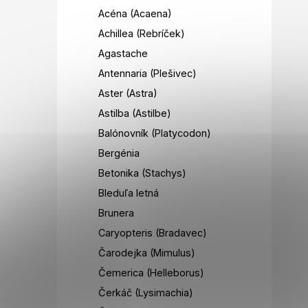
Acéna (Acaena)
Achillea (Rebríček)
Agastache
Antennaria (Plešivec)
Aster (Astra)
Astilba (Astilbe)
Balónovník (Platycodon)
Bergénia
Betonika (Stachys)
Bleduľa letná
Brunera
Caryopteris (Bradavec)
Čarodejka (Mimulus)
Čemerica (Helleborus)
Čerkáč (Lysimachia)