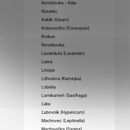
Kornútovka - Kala
Kosatec
Kuklík (Geum)
Krásnoočko (Coreopsis)
Krokus
Korunkovka
Levanduľa (Lavander)
Liatra
Liriope
Lithodora (Kamejka)
Lobelia
Lomikameň (Saxifraga)
Ľalia
Ľubovník (Hypericum)
Machovec (Leptinella)
Machovička (Sagina)