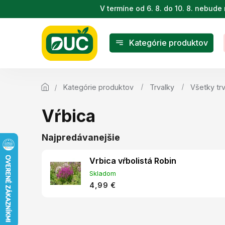
Prejsť
V termíne od 6. 8. do 10. 8. nebu
na
obsah
Kategórie produktov
Kategórie produktov
Trvalky
Všetky tr
Vŕbica
Najpredávanejšie
Vrbica vŕbolistá Robin
Skladom
4,99 €
B