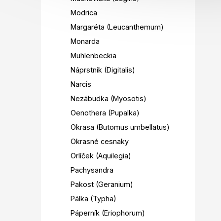
Modrica
Margaréta (Leucanthemum)
Monarda
Muhlenbeckia
Náprstník (Digitalis)
Narcis
Nezábudka (Myosotis)
Oenothera (Pupalka)
Okrasa (Butomus umbellatus)
Okrasné cesnaky
Orlíček (Aquilegia)
Pachysandra
Pakost (Geranium)
Pálka (Typha)
Páperník (Eriophorum)