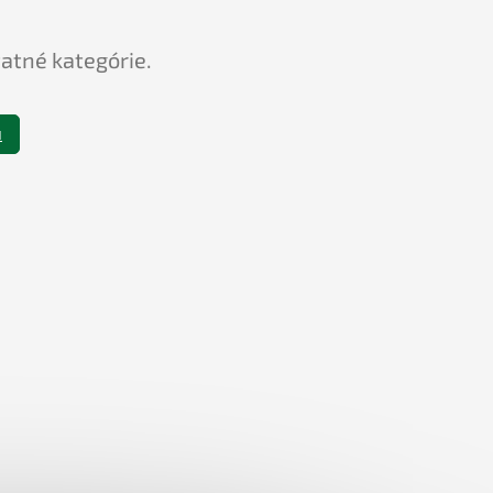
tatné kategórie.
u