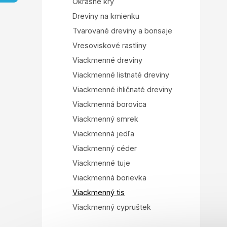
e
Okrasné kry
l
Dreviny na kmienku
Tvarované dreviny a bonsaje
Vresoviskové rastliny
Viackmenné dreviny
Viackmenné listnaté dreviny
Viackmenné ihličnaté dreviny
Viackmenná borovica
Viackmenný smrek
Viackmenná jedľa
Viackmenný céder
Viackmenné tuje
Viackmenná borievka
Viackmenný tis
Viackmenný cypruštek