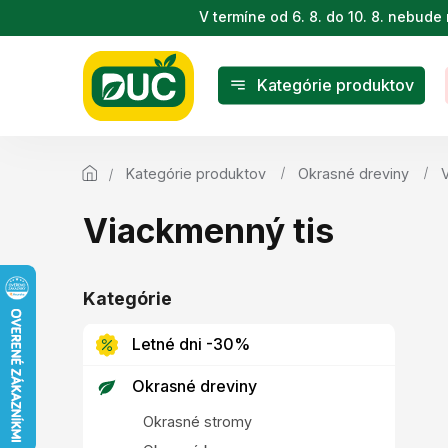
Prejsť
V termíne od 6. 8. do 10. 8. nebu
na
obsah
Kategórie produktov
Kategórie produktov
Okrasné dreviny
Viackmenný tis
B
o
Kategórie
Preskočiť
č
kategórie
n
Letné dni -30%
ý
p
Okrasné dreviny
a
Okrasné stromy
n