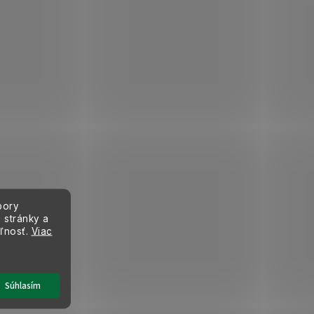
bory
 stránky a
eľnosť.
Viac
Súhlasím