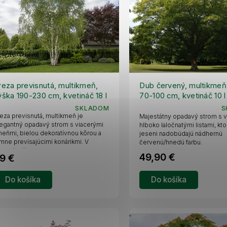
reza previsnutá, multikmeň,
Dub červený, multikmeň
ýška 190-230 cm, kvetináč 18 l
70-100 cm, kvetináč 10 l
SKLADOM
S
eza previsnutá, multikmeň je
Majestátny opadavý strom s v
egantný opadavý strom s viacerými
hlboko laločnatými listami, kto
eňmi, bielou dekoratívnou kôrou a
jeseni nadobúdajú nádhernú
mne prevísajúcimi konárikmi. V
červenú/hnedú farbu.
spelosti...
49,90 €
9 €
Do košíka
Do košíka