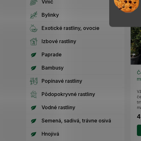
Vinič
Bylinky
Exotické rastliny, ovocie
Izbové rastliny
Paprade
Bambusy
Č
m
Popínavé rastliny
3
Vž
Pôdopokryvné rastliny
če
tm
Vodné rastliny
má
4
Semená, sadivá, trávne osivá
Hnojivá