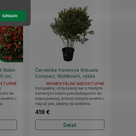
Súhlasím
d Robin
Červienka fraserová Robusta
60 cm,
Compact, Multikmeň, výška
180-200 cm, kvetináč 90 l
OSTUPNÉ
MOMENTÁLNE NEDOSTUPNÉ
i
Kompaktný, vždyzelený ker s mladými
úcimi do
červenými listami prechádzajúcimi do
i kvetmi v
tmavozelenej, kvitnúci bielymi kvetmi v
e...
máji až júni, ideálny na solitérne...
419 €
Detail