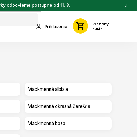
vky odpovieme postupne od 11. 8.
Prázdny
Prihlásenie
košík
Viackmenná albízia
Viackmenná okrasná čerešňa
Viackmenná baza