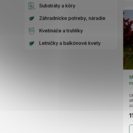
Substráty a kôry
Záhradnícke potreby, náradie
Kvetináče a truhlíky
Letničky a balkónové kvety
M
m
l
Ob
dl
zd
1