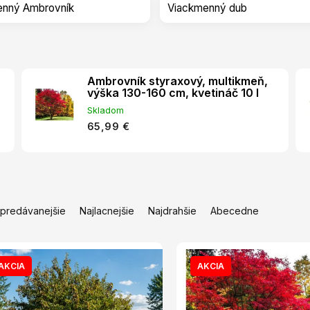
enný Ambrovník
Viackmenný dub
Ambrovník styraxový, multikmeň,
výška 130-160 cm, kvetináč 10 l
Skladom
65,99 €
jpredávanejšie
Najlacnejšie
Najdrahšie
Abecedne
AKCIA
AKCIA