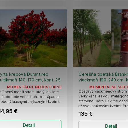
yrta krepová Durant red
Čerešňa tibetská Brankl
ultikmeň 140-170 cm, kont. 25
viackmeň 190-240 cm, k
l
MOMENTÁLNE NEDOSTUPNÉ
MOMENTÁLNE NED
Opadavý viackmeňový strom 
ľúbený menší strom, ktorý je v lete
veľký ker s lesklou, mahagón
hé obdobie veľmi bohato a nápadne
sfarbenou kôrou. Kvitne v aprí
obený krásnymi a výraznými kvetmi.
až svetloružovými kvetmi. Pref
14,95 €
135 €
Detail
Detail