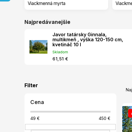
Viackmenná myrta
Viackm
Najpredávanejšie
Javor tatársky Ginnala,
multikmeň , výška 120-150 cm,
kvetináč 10 l
Skladom
61,51 €
B
V
R
o
ý
a
Na
č
p
d
n
i
e
Cena
ý
s
n
p
p
i
a
49
€
450
€
r
e
n
o
p
e