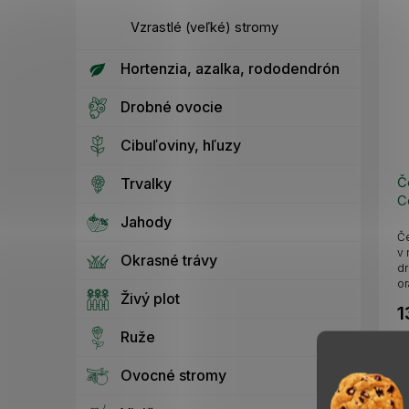
Vzrastlé (veľké) stromy
Hortenzia, azalka, rododendrón
Drobné ovocie
Cibuľoviny, hľuzy
Č
Trvalky
C
1
Jahody
Če
v 
Okrasné trávy
dr
or
Živý plot
ne
1
Ruže
Ovocné stromy