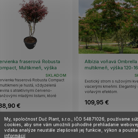
ervienka fraserová Robusta
Albízia voňavá Ombrella
ompact, Multikmeň, výška
multikmeň, výška 120-1
10-130 cm, kvetináč 40 l
kvetináč 12 l
SKLADOM
S
rvienka fraserová Robusta Compact
Exotický strom s ružovými kv
multikmeni je hustá, vždyzelená
viacerými kmeňmi. Elegantný s
evina s atraktívnymi červeno-
voňavým efektom.
anžovými mladými listami, ktoré
109,95 €
skôr...
38,90 €
Do košíka
Do košíka
My, spoločnosť Duč Plant, s.r.o., IČO
54871026,
používame sú
cookies, aby sme vám umožnili pohodlné prehliadanie webovej
vďaka analýze neustále zlepšovali jej funkcie, výkon a použit
informácií