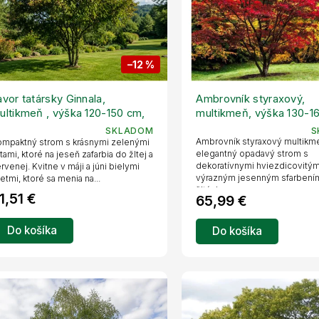
–12 %
avor tatársky Ginnala,
Ambrovník styraxový,
ultikmeň , výška 120-150 cm,
multikmeň, výška 130-1
vetináč 10 l
kvetináč 10 l
SKLADOM
S
Ambrovník styraxový multikm
mpaktný strom s krásnymi zelenými
elegantný opadavý strom s
stami, ktoré na jeseň zafarbia do žltej a
dekoratívnymi hviezdicovitými
rvenej. Kvitne v máji a júni bielymi
výrazným jesenným sfarbení
etmi, ktoré sa menia na...
žltých,...
1,51 €
65,99 €
Do košíka
Do košíka