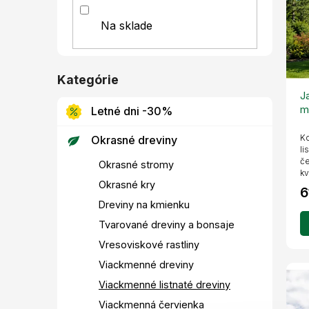
d
r
l
u
o
Na sklade
k
d
t
u
o
k
v
t
Kategórie
Preskočiť
o
kategórie
J
v
m
Letné dni -30%
k
Ko
Okrasné dreviny
li
če
Okrasné stromy
kv
Okrasné kry
6
Dreviny na kmienku
Tvarované dreviny a bonsaje
Vresoviskové rastliny
Viackmenné dreviny
Viackmenné listnaté dreviny
Viackmenná červienka