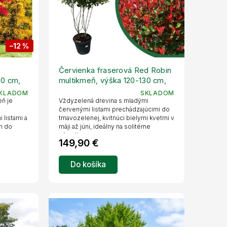
–12 %
Červienka fraserová Red Robin
60 cm,
multikmeň, výška 120-130 cm,
kvetináč 40 l
KLADOM
SKLADOM
eň je
Vždyzelená drevina s mladými
červenými listami prechádzajúcimi do
 listami a
tmavozelenej, kvitnúci bielymi kvetmi v
m do
máji až júni, ideálny na solitérne
výsadby.
149,90 €
Do košíka