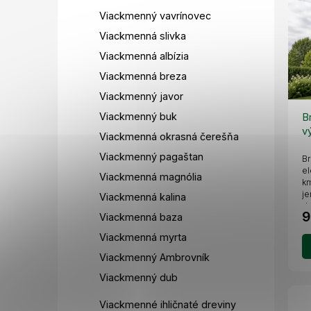
Viackmenný vavrínovec
Viackmenná slivka
Viackmenná albízia
Viackmenná breza
Viackmenný javor
Viackmenný buk
B
v
Viackmenná okrasná čerešňa
Viackmenný pagaštan
Br
el
Viackmenná magnólia
km
je
Viackmenná kalina
do
9
Viackmenná baza
Viackmenná myrta
Viackmenný Ambrovník
Viackmenný dub
Viackmenné ihličnaté dreviny