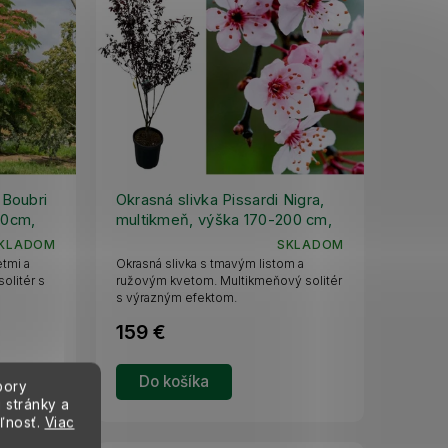
 Boubri
Okrasná slivka Pissardi Nigra,
60cm,
multikmeň, výška 170-200 cm,
kvetináč 25 l
KLADOM
SKLADOM
etmi a
Okrasná slivka s tmavým listom a
olitér s
ružovým kvetom. Multikmeňový solitér
s výrazným efektom.
159 €
Do košíka
bory
 stránky a
eľnosť.
Viac