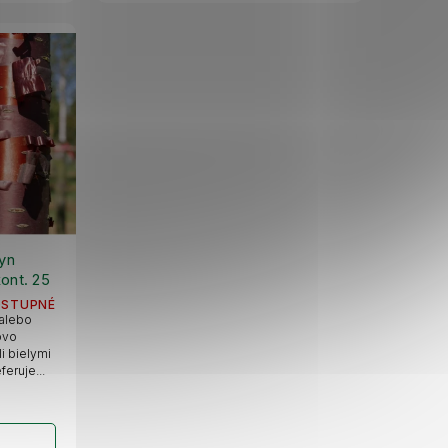
yn
ont. 25
OSTUPNÉ
alebo
ovo
li bielymi
eruje...