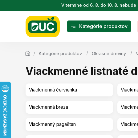
Prejsť
V termíne od 6. 8. do 10. 8. nebu
na
obsah
Kategórie produktov
Kategórie produktov
Okrasné dreviny
Viackmenné listnaté d
Viackmenná červienka
Viackme
Viackmenná breza
Viackme
Viackmenný pagaštan
Viackme