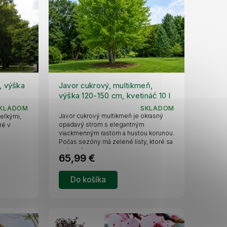
, výška
Javor cukrový, multikmeň,
výška 120-150 cm, kvetináč 10 l
KLADOM
SKLADOM
Javor cukrový multikmeň je okrasný
eľkými,
opadavý strom s elegantným
ré v
viackmenným rastom a hustou korunou.
Počas sezóny má zelené listy, ktoré sa
na jeseň...
65,99 €
Do košíka