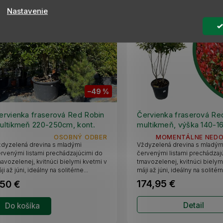
Nastavenie
AKCIA
–49 %
ervienka fraserová Red Robin
Červienka fraserová Re
ultikmeň 220-250cm, kont.
multikmeň, výška 140-1
75 l
kvetináč 40 l
OSOBNÝ ODBER
MOMENTÁLNE NED
Vždyzelená drevina s mladým
dyzelená drevina s mladými
červenými listami prechádzaj
rvenými listami prechádzajúcimi do
tmavozelenej, kvitnúci bielym
avozelenej, kvitnúci bielymi kvetmi v
máji až júni, ideálny na solitérn
ji až júni, ideálny na solitérne...
174,95 €
50 €
Detail
Do košíka