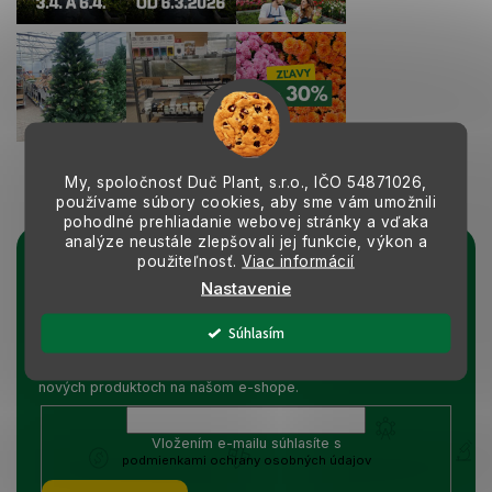
My, spoločnosť Duč Plant, s.r.o., IČO
54871026,
Sledovať na Instagrame
používame súbory cookies, aby sme vám umožnili
pohodlné prehliadanie webovej stránky a vďaka
analýze neustále zlepšovali jej funkcie, výkon a
použiteľnosť.
Viac informácií
Prihlásiť sa k odberu noviniek
Nastavenie
Vložením e-mailu súhlasíte s podmienkami
ochrany osobných údajov
Súhlasím
Vložte svoj e-mail a my Vám budeme zasielať informácie o
nových produktoch na našom e-shope.
Vložením e-mailu súhlasíte s
podmienkami ochrany osobných údajov