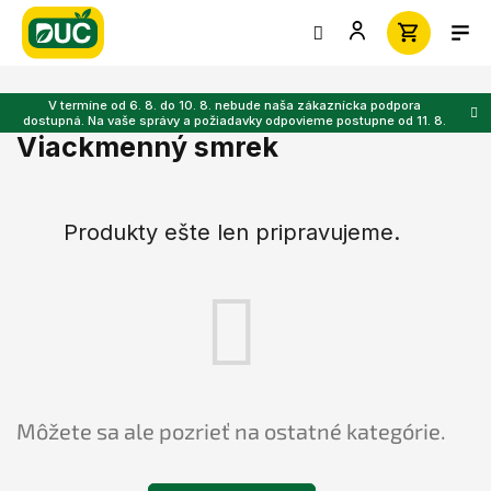
Prejsť
na
obsah
V termíne od 6. 8. do 10. 8. nebude naša zákaznícka podpora
dostupná. Na vaše správy a požiadavky odpovieme postupne od 11. 8.
Viackmenný smrek
Produkty ešte len pripravujeme.
Môžete sa ale pozrieť na ostatné kategórie.