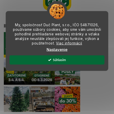
ä
c
t
i
i
e
e
p
r
My, spoločnosť Duč Plant, s.r.o., IČO
54871026,
INSTAGRAM
v
používame súbory cookies, aby sme vám umožnili
k
pohodlné prehliadanie webovej stránky a vďaka
y
analýze neustále zlepšovali jej funkcie, výkon a
v
použiteľnosť.
Viac informácií
ý
Nastavenie
p
i
Súhlasím
s
u