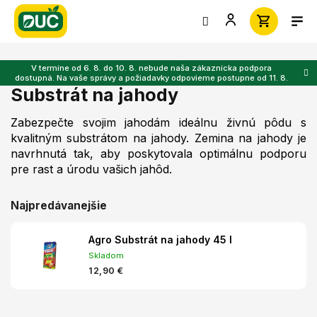
Prejsť
na
obsah
V termíne od 6. 8. do 10. 8. nebude naša zákaznícka podpora
dostupná. Na vaše správy a požiadavky odpovieme postupne od 11. 8.
Substrát na jahody
Zabezpečte svojim jahodám ideálnu živnú pôdu s
kvalitným substrátom na jahody. Zemina na jahody je
navrhnutá tak, aby poskytovala optimálnu podporu
pre rast a úrodu vašich jahôd.
Najpredávanejšie
Agro Substrát na jahody 45 l
Skladom
12,90 €