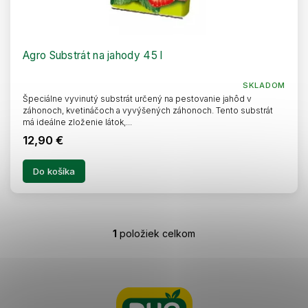
Agro Substrát na jahody 45 l
SKLADOM
Špeciálne vyvinutý substrát určený na pestovanie jahôd v
záhonoch, kvetináčoch a vyvýšených záhonoch. Tento substrát
má ideálne zloženie látok,...
12,90 €
Do košíka
1
položiek celkom
O
v
l
Z
á
á
d
p
a