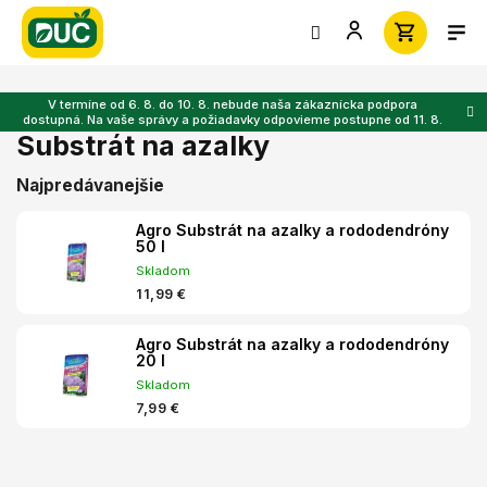
Prejsť
na
obsah
V termíne od 6. 8. do 10. 8. nebude naša zákaznícka podpora
dostupná. Na vaše správy a požiadavky odpovieme postupne od 11. 8.
Substrát na azalky
Najpredávanejšie
Agro Substrát na azalky a rododendróny
50 l
Skladom
11,99 €
Agro Substrát na azalky a rododendróny
20 l
Skladom
7,99 €
R