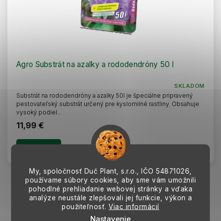
Agro Substrát na azalky a rododendróny 50 l
SKLADOM
Substrát na rododendróny a azalky 50l je špeciálne pripravený
pestovateľský substrát určený pre kyslomilné rastliny. Obsahuje
vysoký podiel...
11,99 €
Do košíka
My, spoločnosť Duč Plant, s.r.o., IČO
54871026,
používame súbory cookies, aby sme vám umožnili
pohodlné prehliadanie webovej stránky a vďaka
2
položiek celkom
O
analýze neustále zlepšovali jej funkcie, výkon a
v
použiteľnosť.
Viac informácií
l
Z
Nastavenie