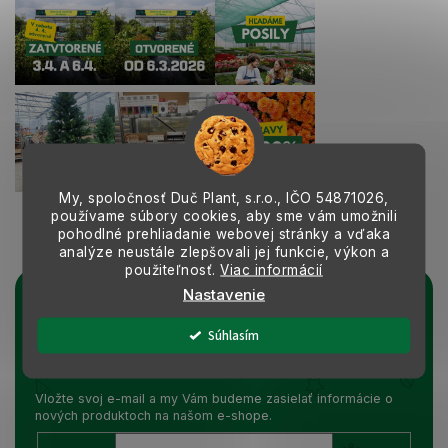
My, spoločnosť Duč Plant, s.r.o., IČO
54871026,
používame súbory cookies, aby sme vám umožnili
Sledovať na Instagrame
pohodlné prehliadanie webovej stránky a vďaka
analýze neustále zlepšovali jej funkcie, výkon a
použiteľnosť.
Viac informácií
Nastavenie
Prihlásiť sa k odberu noviniek
Súhlasím
Vložením e-mailu súhlasíte s podmienkami
ochrany osobných údajov
Vložte svoj e-mail a my Vám budeme zasielať informácie o
nových produktoch na našom e-shope.