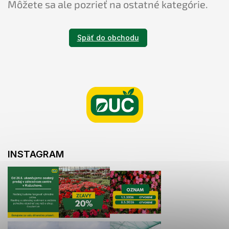
Môžete sa ale pozrieť na ostatné kategórie.
Späť do obchodu
Z
á
p
ä
t
i
e
INSTAGRAM