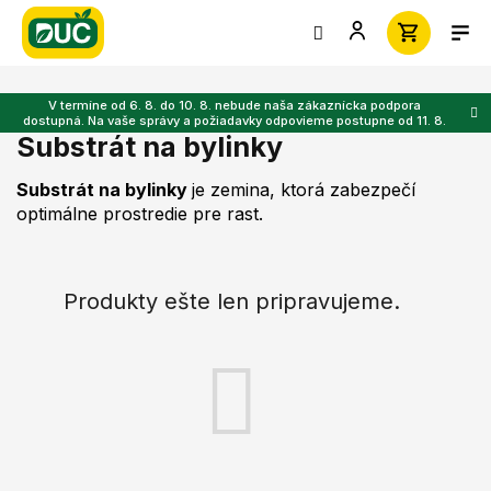
Prejsť
na
obsah
V termíne od 6. 8. do 10. 8. nebude naša zákaznícka podpora
dostupná. Na vaše správy a požiadavky odpovieme postupne od 11. 8.
Substrát na bylinky
Substrát na bylinky
je zemina, ktorá zabezpečí
optimálne prostredie pre rast.
Produkty ešte len pripravujeme.