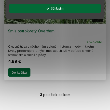
Súhlasím
Z
A
D
A
R
Smlz ostrokvetý Overdam
M
O
SKLADOM
Okrasná tráva s nádherným zeleným listom a hnedými kvetmi.
Kvety produkuje v letných mesiacoch. Má v obľube slnečné
stanovisko a suchšie pôdy.
4,99 €
Do košíka
3
položiek celkom
O
v
l
Z