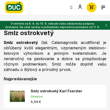
Prejsť
na
obsah
V termíne od 6. 8. do 10. 8. nebude naša zákaznícka podpora
dostupná. Na vaše správy a požiadavky odpovieme postupne od 11. 8.
Smlz ostrokvetý
Smlz ostrokvetý
(lat. Calamagrostis acutiflora) je
obľúbený kvôli elegantným, vzpriameným steblovo-
listovým výhonkom a jemným kvetenstvám. Je
nenáročný na pestovanie a dobre sa prispôsobuje
rôznym podmienkam. Smlz môže doplniť vašu
záhradu o štýlový a prírodný prvok.
Najpredávanejšie
Smlz ostrokvetý Karl Foerster
Skladom
5,59 €