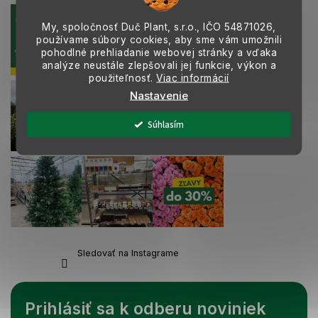
k
y
My, spoločnosť Duč Plant, s.r.o., IČO
54871026,
v
používame súbory cookies, aby sme vám umožnili
ý
pohodlné prehliadanie webovej stránky a vďaka
p
analýze neustále zlepšovali jej funkcie, výkon a
i
použiteľnosť.
Viac informácií
s
Nastavenie
u
Súhlasím
Sledovať na Instagrame
Prihlásiť sa k odberu noviniek