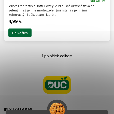
SKLADOM
Milota Eragrostis elliottii Lovey je vzdušná okrasná tráva so
zelenými až jemne modrozelenými listami a jemnými
zelenkastými súkvetiami, ktoré...
4,99 €
Do košíka
1
položiek celkom
O
v
l
Z
á
á
d
p
a
ä
c
t
i
i
e
e
p
r
INSTAGRAM
v