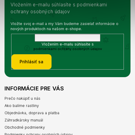
Vložením e-mailu súhlasíte s podmienkami
ochrany osobných údajov
Vložte svoj e-mail a my Vám budeme zasielať informácie o
nových produktoch na našom e-shope.
Vložením e-mailu súhlasíte s
podmienkami ochrany osobných údajov
Prihlásiť sa
INFORMÁCIE PRE VÁS
Prečo nakúpiť u nás
Ako balíme rastliny
Objednávka, doprava a platba
Záhradkársky manuál
Obchodné podmienky
Podmienky ochrany osobných údajov