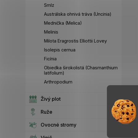
Smlz
Austrálska ohnivá tráva (Uncinia)
Mednička (Melica)
Melinis
Milota Eragrostis Elliottii Lovey
Isolepis cernua
Ficínia
Obiedka širokolistá (Chasmanthium
latifolium)
Arthropodium
Živý plot
Ruže
Ovocné stromy
Vinič