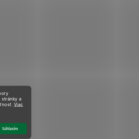
bory
 stránky a
eľnosť.
Viac
Súhlasím