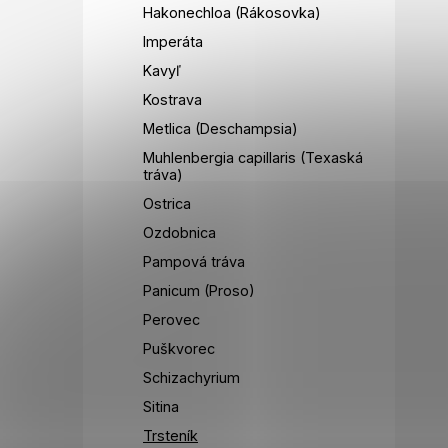
Hakonechloa (Rákosovka)
Imperáta
Kavyľ
Kostrava
Metlica (Deschampsia)
Muhlenbergia capillaris (Texaská
tráva)
Ostrica
Ozdobnica
Pampová tráva
Panicum (Proso)
Perovec
Puškvorec
Schizachyrium
Sitina
Trsteník