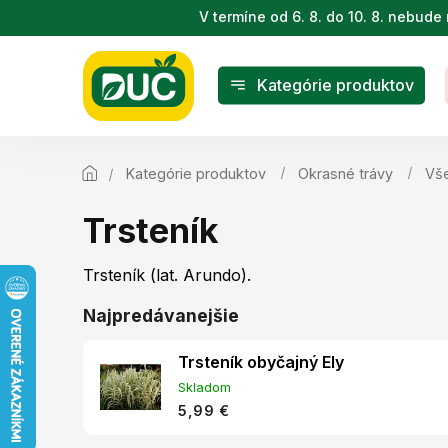
Prejsť
V termíne od 6. 8. do 10. 8. nebu
na
obsah
Kategórie produktov
Kategórie produktov
Okrasné trávy
Vše
Trsteník
Trsteník (lat. Arundo).
Najpredávanejšie
Trsteník obyčajný Ely
Skladom
5,99 €