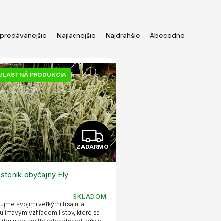
jpredávanejšie
Najlacnejšie
Najdrahšie
Abecedne
VLASTNÁ PRODUKCIA
Z
ZADARMO
A
D
rsteník obyčajný Ely
A
SKLADOM
ujme svojimi veľkými trsami a
R
ujímavým vzhľadom listov, ktoré sa
arbujú do svetlozeleného odtieňa s