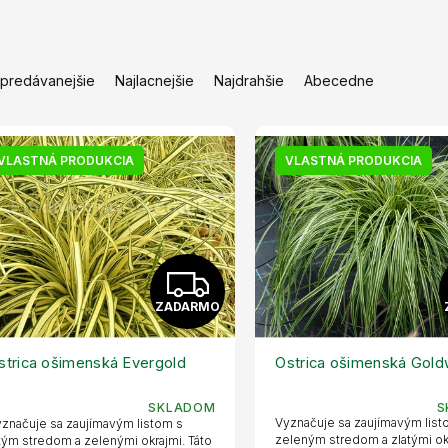
jpredávanejšie
Najlacnejšie
Najdrahšie
Abecedne
VLASTNÁ PRODUKCIA
VLASTNÁ PRODUKCIA
Z
ZADARMO
A
D
strica ošimenská Evergold
Ostrica ošimenská Gold
A
SKLADOM
S
Vyznačuje sa zaujímavým lis
značuje sa zaujímavým listom s
zeleným stredom a zlatými ok
tým stredom a zelenými okrajmi. Táto