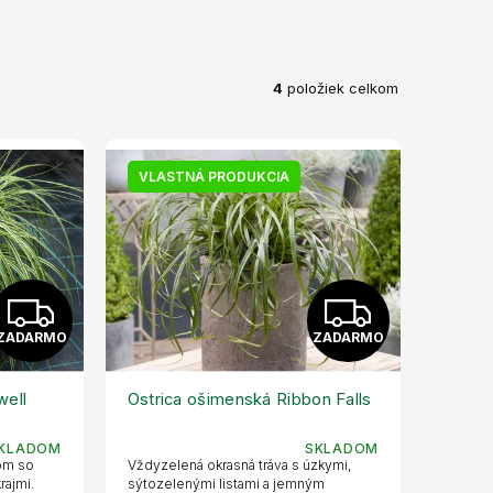
4
položiek celkom
VLASTNÁ PRODUKCIA
Z
Z
ZADARMO
ZADARMO
A
A
D
D
well
Ostrica ošimenská Ribbon Falls
A
A
KLADOM
SKLADOM
tom so
Vždyzelená okrasná tráva s úzkymi,
rajmi.
sýtozelenými listami a jemným