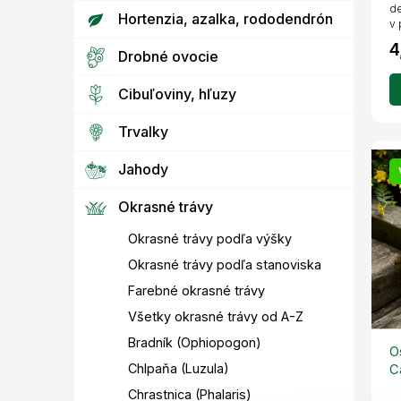
de
Hortenzia, azalka, rododendrón
v 
4
Drobné ovocie
Cibuľoviny, hľuzy
Trvalky
Jahody
Okrasné trávy
Okrasné trávy podľa výšky
Okrasné trávy podľa stanoviska
Farebné okrasné trávy
Všetky okrasné trávy od A-Z
Bradník (Ophiopogon)
O
Chlpaňa (Luzula)
C
Chrastnica (Phalaris)