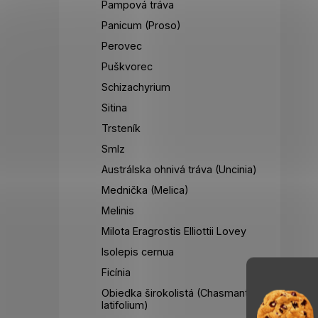
Pampová tráva
Panicum (Proso)
Perovec
Puškvorec
Schizachyrium
Sitina
Trsteník
Smlz
Austrálska ohnivá tráva (Uncinia)
Mednička (Melica)
Melinis
Milota Eragrostis Elliottii Lovey
Isolepis cernua
Ficínia
Obiedka širokolistá (Chasmanthium
latifolium)