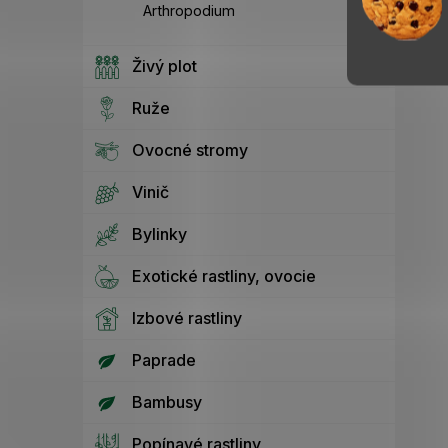
Arthropodium
Živý plot
Ruže
Ovocné stromy
Vinič
Bylinky
Exotické rastliny, ovocie
Izbové rastliny
Paprade
Bambusy
Popínavé rastliny