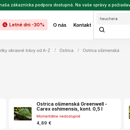
de naša zákaznícka podpora dostupná. Na vaše správy a požiada
Letné dni -30%
O nás
Kontakt
tky okrasné trávy od A-Z
Ostrica
Ostrica ošimenská
Ostrica ošimenská Greenwell -
Carex oshimensis, kont. 0,5 l
Momentálne nedostupné
4,89 €