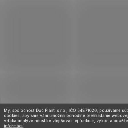
k
y
v
ý
p
i
s
u
My, spoločnosť Duč Plant, s.r.o., IČO
54871026,
používame sú
cookies, aby sme vám umožnili pohodlné prehliadanie webovej
vďaka analýze neustále zlepšovali jej funkcie, výkon a použit
informácií