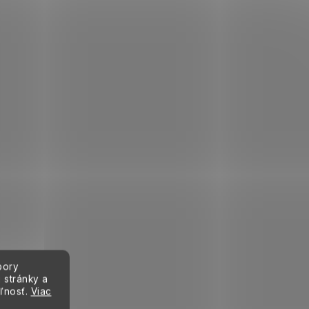
bory
 stránky a
eľnosť.
Viac