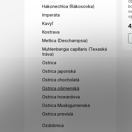
Ob
Hakonechloa (Rákosovka)
bo
sv
Imperáta
vý
ok
Kavyľ
4
Kostrava
Metlica (Deschampsia)
Muhlenbergia capillaris (Texaská
tráva)
Ostrica
Ostrica japonská
Ostrica chocholatá
Ostrica ošimenská
Ostrica howardova
Ostrica Muskigumenská
Ostrica previslá
Ozdobnica