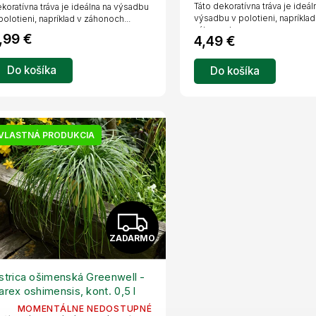
R
Táto dekoratívna tráva je ideál
koratívna tráva je ideálna na výsadbu
výsadbu v polotieni, napríklad
polotieni, napríklad v záhonoch...
M
záhonoch...
,99 €
4,49 €
O
Do košíka
Do košíka
VLASTNÁ PRODUKCIA
Z
ZADARMO
A
D
strica ošimenská Greenwell -
arex oshimensis, kont. 0,5 l
A
MOMENTÁLNE NEDOSTUPNÉ