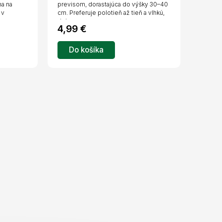
R
R
na na
previsom, dorastajúca do výšky 30–40
 v
cm. Preferuje polotieň až tieň a vlhkú,
M
M
dobre...
4,99 €
O
O
Do košíka