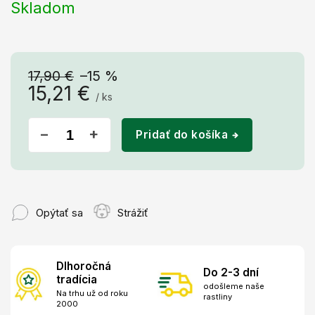
Skladom
17,90 €
–15 %
15,21 €
/ ks
Jednotková
cena:
−
+
Pridať do košíka
Opýtať sa
Strážiť
Dlhoročná
Do 2-3 dní
tradícia
odošleme naše
Na trhu už od roku
rastliny
2000