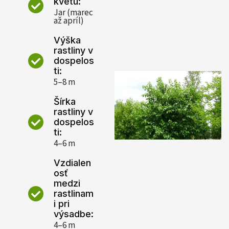
kvetu:
Jar (marec
až apríl)
Výška
rastliny v
dospelos
ti:
5–8 m
Šírka
rastliny v
dospelos
ti:
4–6 m
Vzdialen
osť
medzi
rastlinam
i pri
výsadbe:
4–6 m