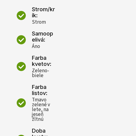
Strom/kr
ík:
Strom
Samoop
elivá:
Áno
Farba
kvetov:
Zeleno-
biele
Farba
listov:
Tmavo
zelené v
lete, na
jeseň
žltnú
Doba