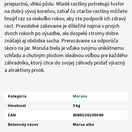
priepustnú, vlhkú pôdu. Mladé rastliny potrebujú fosfor
na dobrý vývoj koreňov, zatiaľ čo staršie rastliny môžete
hnojiť raz za niekoľko rokov, aby ste podporili ich zdravý
rast. Pravidelné zalievanie je dôležité najmä v prvých
dvoch rokoch po výsadbe, ale dospelé stromy dobre
znášajú aj obdobia sucha. Prerezávanie sa odporúča
skoro na jar. Moruša biela je vďaka svojmu unikátnemu
vzhľadu a chutným plodom ideálnou voľbou pre každého
záhradníka, ktorý chce do svojej záhrady pridať výrazný
a atraktívny prvok.
Kategória
Moruša
Hmotnosť
3 kg
EAN
8586026239096
Botanický názov
Morus alba