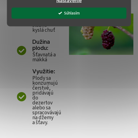
Nastavenie
Chuť
Súhlasím
plodu:
Osviežujúca
sladko-
kyslá chuť
Dužina
plodu:
Šťavnatá a
mäkká​
Využitie:
Plody sa
konzumujú
čerstvé,
pridávajú
do
dezertov
alebo sa
spracovávajú
na džemy
a šťavy.