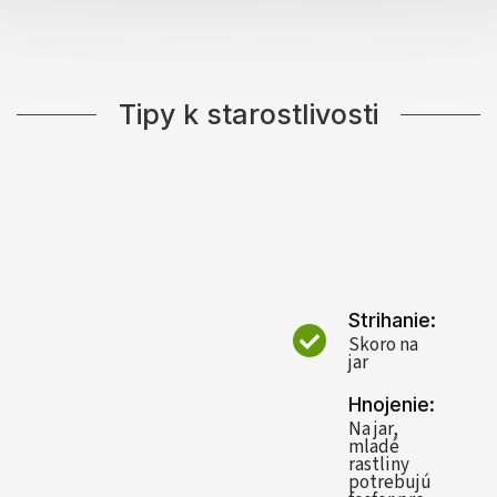
Tipy k starostlivosti
Strihanie:
Skoro na
jar
Hnojenie:
Na jar,
mladé
rastliny
potrebujú