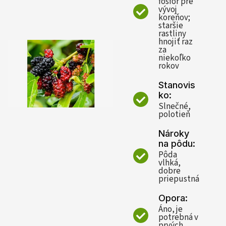
fosfor pre
vývoj
koreňov;
staršie
rastliny
hnojiť raz
za
niekoľko
rokov
Stanovis
ko:
Slnečné,
polotieň
Nároky
na pôdu:
Pôda
vlhká,
dobre
priepustná
Opora:
Áno, je
potrebná v
prvých