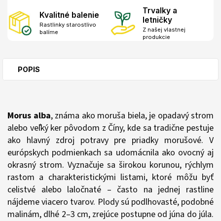
Trvalky a
Kvalitné balenie
letničky
Rastlinky starostlivo
Z našej vlastnej
balíme
produkcie
POPIS
Morus alba
, známa ako moruša biela, je opadavý strom
alebo veľký ker pôvodom z Číny, kde sa tradične pestuje
ako hlavný zdroj potravy pre priadky morušové. V
európskych podmienkach sa udomácnila ako ovocný aj
okrasný strom. Vyznačuje sa širokou korunou, rýchlym
rastom a charakteristickými listami, ktoré môžu byť
celistvé alebo laločnaté – často na jednej rastline
nájdeme viacero tvarov. Plody sú podlhovasté, podobné
malinám, dlhé 2–3 cm, zrejúce postupne od júna do júla.