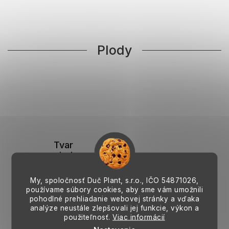
Plody
Tvar
plodu:
Oválny (s
dĺžkou 1
My, spoločnosť Duč Plant, s.r.o., IČO
54871026,
až 2.5 cm)
používame súbory cookies, aby sme vám umožnili
pohodlné prehliadanie webovej stránky a vďaka
Zber:
analýze neustále zlepšovali jej funkcie, výkon a
Jún -
použiteľnosť.
Viac informácií
august