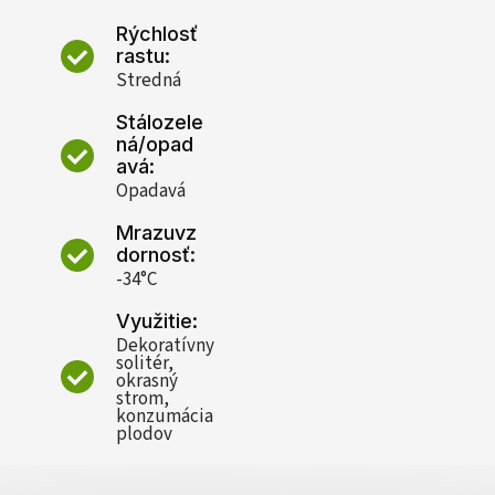
Rýchlosť
rastu:
Stredná
Stálozele
ná/opad
avá:
Opadavá
Mrazuvz
dornosť:
-34°C
Využitie:
Dekoratívny
solitér,
okrasný
strom,
konzumácia
plodov