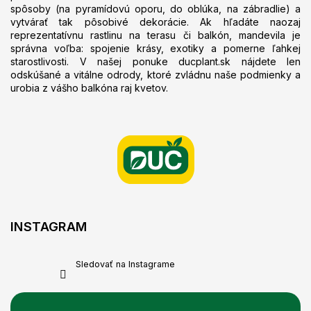
spôsoby (na pyramídovú oporu, do oblúka, na zábradlie) a
vytvárať tak pôsobivé dekorácie. Ak hľadáte naozaj
reprezentatívnu rastlinu na terasu či balkón, mandevila je
správna voľba: spojenie krásy, exotiky a pomerne ľahkej
starostlivosti. V našej ponuke ducplant.sk nájdete len
odskúšané a vitálne odrody, ktoré zvládnu naše podmienky a
urobia z vášho balkóna raj kvetov.
Z
á
p
ä
t
i
e
INSTAGRAM
Sledovať na Instagrame