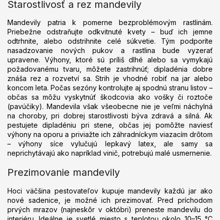
Starostlivosť a rez mandevily
Mandevily patria k pomerne bezproblémovým rastlinám.
Priebežne odstraňujte odkvitnuté kvety – buď ich jemne
odtrhnite, alebo odstrihnite celé súkvetie. Tým podporíte
nasadzovanie nových pukov a rastlina bude vyzerať
upravene. Výhony, ktoré sú príliš dlhé alebo sa vymykajú
požadovanému tvaru, môžete zastrihnúť; dipladénia dobre
znáša rez a rozvetví sa. Strih je vhodné robiť na jar alebo
koncom leta. Počas sezóny kontrolujte aj spodnú stranu listov –
občas sa môžu vyskytnúť škodcovia ako vošky či roztoče
(pavúčiky). Mandevila však všeobecne nie je veľmi náchylná
na choroby, pri dobrej starostlivosti býva zdravá a silná. Ak
pestujete dipladéniu pri stene, občas jej pomôžte naviesť
výhony na oporu a priviažte ich záhradníckym viazacím drôtom
– výhony síce vylučujú lepkavý latex, ale samy sa
neprichytávajú ako napríklad vinič, potrebujú malé usmernenie.
Prezimovanie mandevily
Hoci väčšina pestovateľov kupuje mandevily každú jar ako
nové sadenice, je možné ich prezimovať. Pred príchodom
prvých mrazov (najneskôr v októbri) preneste mandevilu do
interiéru. Ideálne je svetlé miesto s teplotou okolo 10–15 °C