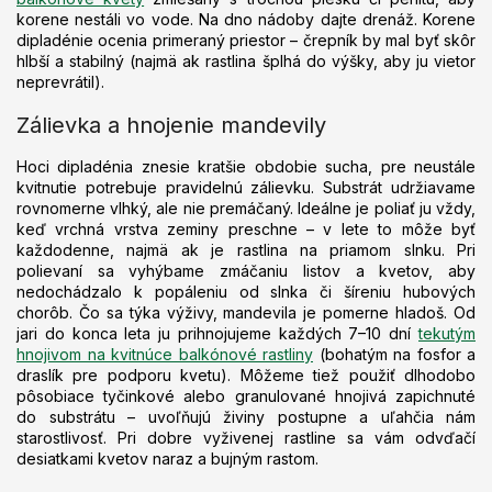
korene nestáli vo vode. Na dno nádoby dajte drenáž. Korene
dipladénie ocenia primeraný priestor – črepník by mal byť skôr
hlbší a stabilný (najmä ak rastlina šplhá do výšky, aby ju vietor
neprevrátil).
Zálievka a hnojenie mandevily
Hoci dipladénia znesie kratšie obdobie sucha, pre neustále
kvitnutie potrebuje pravidelnú zálievku. Substrát udržiavame
rovnomerne vlhký, ale nie premáčaný. Ideálne je poliať ju vždy,
keď vrchná vrstva zeminy preschne – v lete to môže byť
každodenne, najmä ak je rastlina na priamom slnku. Pri
polievaní sa vyhýbame zmáčaniu listov a kvetov, aby
nedochádzalo k popáleniu od slnka či šíreniu hubových
chorôb. Čo sa týka výživy, mandevila je pomerne hladoš. Od
jari do konca leta ju prihnojujeme každých 7–10 dní
tekutým
hnojivom na kvitnúce balkónové rastliny
(bohatým na fosfor a
draslík pre podporu kvetu). Môžeme tiež použiť dlhodobo
pôsobiace tyčinkové alebo granulované hnojivá zapichnuté
do substrátu – uvoľňujú živiny postupne a uľahčia nám
starostlivosť. Pri dobre vyživenej rastline sa vám odvďačí
desiatkami kvetov naraz a bujným rastom.