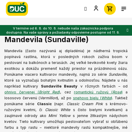
Prejsť
na
obsah
V termíne od 6. 8. do 10. 8. nebude naša zákaznícka podpora
dostupná. Na vaše správy a požiadavky odpovieme postupne od 11. 8.
Mandevila (Sundaville)
Mandevila (často nazývaná aj dipladénia) je nádherná tropická
popínavá rastlina, ktorá v posledných rokoch zažíva boom v
pestovaní na balkónoch a terasách. Jej veľké lievikovité kvety žiaria
exotikou a dokážu premeniť každý priestor na prázdninovú oázu.
Ponúkame viacero kultivarov mandevily, najmä zo série
Sundaville
,
ktoré sa vyznačujú bohatým kvitnutím a odolnosťou. Nájdete u nás
napríklad kultivary
Sundaville Beauty
v rôznych farbách – od
ohnivo červenej (
Bright Red
)
, cez
romantickú ružovú (
Rose
)
a
lososovo červenú (
Vermillion
), až po
snehovo bielu (
White
)
. Taktiež
ponúkame série
Classic
(napr.
Classic Cream Pink
s krémovo-
ružovými kvetmi, či
Classic White
s čisto bielymi kvietkami) a
zaujímavé odrody ako
Mimi Yellow
s jemne žltkastým nádychom
kvetov. Tieto kultivary umožňujú pestovateľom vybrať si obľúbenú
farbu a typ rastu – niektoré mandevily rastú kompaktnejšie, iné