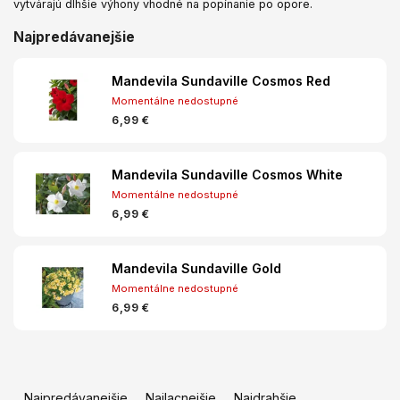
vytvárajú dlhšie výhony vhodné na popínanie po opore.
Najpredávanejšie
Mandevila Sundaville Cosmos Red
Momentálne nedostupné
6,99 €
Mandevila Sundaville Cosmos White
Momentálne nedostupné
6,99 €
Mandevila Sundaville Gold
Momentálne nedostupné
6,99 €
R
a
Najpredávanejšie
Najlacnejšie
Najdrahšie