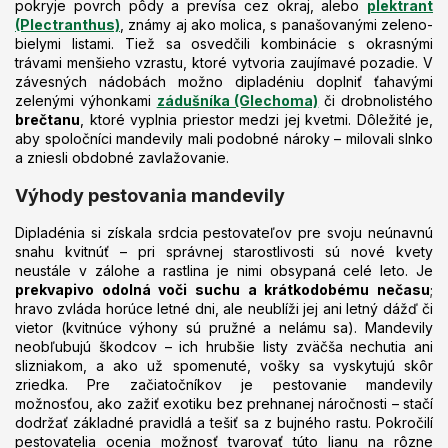
pokryje povrch pôdy a prevísa cez okraj, alebo
plektrant
(Plectranthus)
, známy aj ako molica, s panašovanými zeleno-
bielymi listami. Tiež sa osvedčili kombinácie s okrasnými
trávami menšieho vzrastu, ktoré vytvoria zaujímavé pozadie. V
závesných nádobách možno dipladéniu doplniť ťahavými
zelenými výhonkami
zádušníka (Glechoma)
či drobnolistého
brečtanu
, ktoré vyplnia priestor medzi jej kvetmi. Dôležité je,
aby spoločníci mandevily mali podobné nároky – milovali slnko
a zniesli obdobné zavlažovanie.
Výhody pestovania mandevily
Dipladénia si získala srdcia pestovateľov pre svoju neúnavnú
snahu kvitnúť – pri správnej starostlivosti sú nové kvety
neustále v zálohe a rastlina je nimi obsypaná celé leto. Je
prekvapivo odolná voči suchu a krátkodobému nečasu
;
hravo zvláda horúce letné dni, ale neublíži jej ani letný dážď či
vietor (kvitnúce výhony sú pružné a nelámu sa). Mandevily
neobľubujú škodcov – ich hrubšie listy zväčša nechutia ani
slizniakom, a ako už spomenuté, vošky sa vyskytujú skôr
zriedka. Pre začiatočníkov je pestovanie mandevily
možnosťou, ako zažiť exotiku bez prehnanej náročnosti – stačí
dodržať základné pravidlá a tešiť sa z bujného rastu. Pokročilí
pestovatelia ocenia možnosť tvarovať túto lianu na rôzne