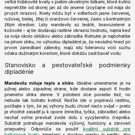
v
veľké trúbkovité kvety s piatimi okvetnými lístkami, ktoré kvitnú
k
nepretržite od skorej jari až do jesene (zvyčajne od mája do
y
prvých mrazov). Kvety môžu byť v odtieňoch jasne červenej,
v
ružovej, bielej, žltej či oranžovo-červenej, často s kontrastným
ý
žltým stredom. Listy mandevily sú lesklé, tmavozelené a
p
kožovité – aj tie dodávajú rastline okrasnú hodnotu, najmä keď
i
sa ovíja okolo oblúkov alebo zábradlia. Kvitnutie je najbohatšie
s
na plnom slnku, no výhodou dipladénií je, že nevädnú hneď pri
u
prvom zanedbaní zálievky, majú istú toleranciu voči suchu
vďaka dužinatým koreňom, ktoré dokážu zadržiavať vodu.
Stanovisko a pestovateľské podmienky
dipladénie
Mandevila miluje teplo a slnko
. Ideálne umiestnenie je na
južnej alebo západnej strane, kde dostane aspoň 6 hodín
priameho slnka denne. V polotieni síce porastie tiež, no
nebude tak bohato kvitnúť. Keďže ide o popínavú rastlinu,
počítajte s tým, že jej výhony budú chcieť niečo ovíjať – preto
je vhodné zasadiť ju k opore (mriežka, tyčka, zábradlie) alebo
nechať voľne prevísať zvisle dolu z vyvýšeného črepníka.
Substrát potrebuje mandevila výživný, humózny a zároveň
priepustný. Odporúča sa použiť
kvalitný substrát pre
balkónové kvety
zmiešaný s trochou piesku či perlitu, aby