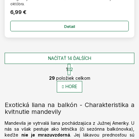
októbra.
6,99 €
Detail
NAČÍTAŤ 14 ĎALŠÍCH
1
2
O
S
29
položiek celkom
t
v
r
l
HORE
á
á
n
d
k
Exotická liana na balkón - Charakteristika a
a
o
c
v
kvitnutie mandevily
a
i
n
e
Mandevila je vytrvalá liana pochádzajúca z Južnej Ameriky. U
i
p
nás sa však pestuje ako letnička (či sezónna balkónovka),
e
r
keďže
nie je mrazuvzdorná
. Jej lákavou prednosťou sú