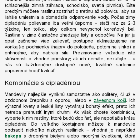
(chladnejšia zimná záhrada, schodisko, svetlá pivnica). Ešte
predtým môžete rastlinu zostrihať o tretinu až polovicu, aby sa
ľahšie umiestnila a obmedzila odparovanie vody. Počas zimy
dipladéniu polievame iba veľmi úsporne – stačí raz za 2–3
týždne, len toľko, aby celkom nevyschol koreňový bal.
Rastlina v zime čiastočne zhadzuje listy a odpočíva. Na jar ju
opäť začneme viac zalievať, postupne aklimatizujeme na
vonkajšie podmienky (najprv do polotieňa, potom na slnko) a
prihnojíme, aby nabrala silu. Prezimovanie vyžaduje isté
skúsenosti a vhodné priestory; ak ich nemáte, nezúfajte – u
nás sú každoročne dostupné nové, kvalitné sadenice
pripravené hneď kvitnúť.
Kombinácie s dipladéniou
Mandevily najlepšie vyniknú samostatne ako solitéry, či už v
ozdobnom črepníku s oporou, alebo v
závesnom koši
. Ich
výrazné kvety a lesklé listy vytvárajú bohatý efekt, preto ich
netreba prehustiť inými druhmi. Ak však chcete kombináciu,
vyberte k nim rastliny, ktoré budú dopĺňať, ale nepotlačia krásu
dipladénie. Do veľkého kontajnera môžete k mandevile
podsadiť niekoľko nízkych rastliniek – vhodná je napríklad
bakopa
s drobnými bielymi alebo modrými kvietkami, ktorá