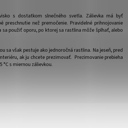
ovisko s dostatkom slnečného svetla. Zálievka má byť
bé preschnutie než premočenie. Pravidelné prihnojovanie
 sa použiť oporu, po ktorej sa rastlina môže šplhať, alebo
u sa však pestuje ako jednoročná rastlina. Na jeseň, pred
interiéru, ak ju chcete prezimovať. Prezimovanie prebieha
5 °C s miernou zálievkou.