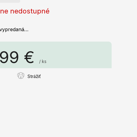
ne nedostupné
 vypredaná…
,99 €
/ ks
á
Strážiť