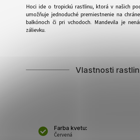
Hoci ide o tropickú rastlinu, ktorá v našich p
umožňuje jednoduché premiestnenie na chránen
balkónoch či pri vchodoch. Mandevila je nená
zálievku.
Vlastnosti rastl
Farba kvetu:
Červená