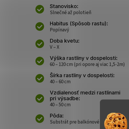
Stanovisko:
Slnečné až polotieň
Habitus (Spôsob rastu):
Popínavý
Doba kvetu:
V – X
Výška rastliny v dospelosti:
60 – 120 cm (pri opore aj viac 1,5-2m)
Šírka rastliny v dospelosti:
40 – 60 cm
Vzdialenosť medzi rastlinami
pri výsadbe:
40 – 50 cm
Pôda:
Substrát pre balkónové rastliny