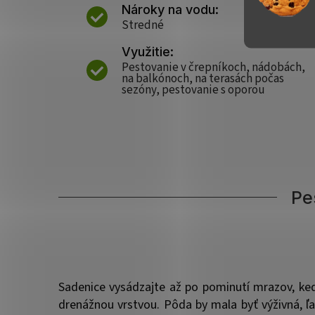
Nároky na vodu:
Stredné
Využitie:
Pestovanie v črepníkoch, nádobách,
na balkónoch, na terasách počas
sezóny, pestovanie s oporou
Pe
Sadenice vysádzajte až po pominutí mrazov, keď
drenážnou vrstvou. Pôda by mala byť výživná, ľa