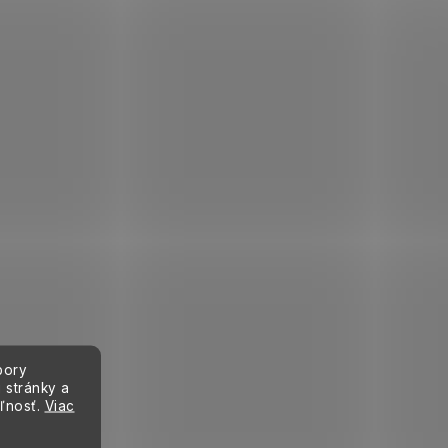
bory
 stránky a
eľnosť.
Viac