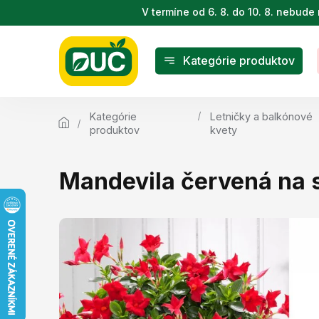
Prejsť
V termíne od 6. 8. do 10. 8. nebu
na
obsah
Kategórie produktov
Kategórie
Letničky a balkónové
produktov
kvety
Mandevila červená na s