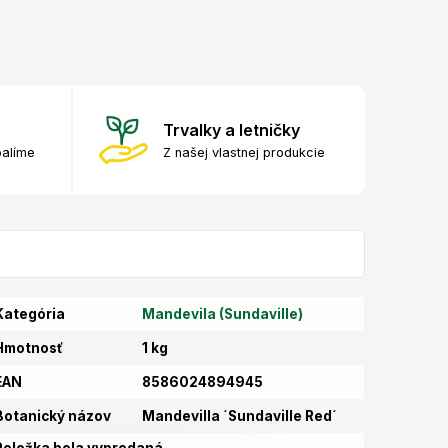
Trvalky a letničky
balíme
Z našej vlastnej produkcie
Kategória
Mandevila (Sundaville)
Hmotnosť
1 kg
EAN
8586024894945
Botanický názov
Mandevilla ´Sundaville Red´
Položka bola vypredaná…