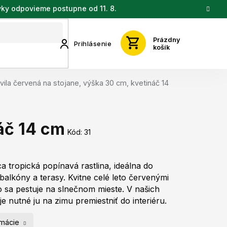
vky odpovieme postupne od 11. 8.
Prázdny
Prihlásenie
košík
ila červená na stojane, výška 30 cm, kvetináč 14
áč 14 cm
Kód:
31
a tropická popínavá rastlina, ideálna do
balkóny a terasy. Kvitne celé leto červenými
o sa pestuje na slnečnom mieste. V našich
e nutné ju na zimu premiestniť do interiéru.
rmácie