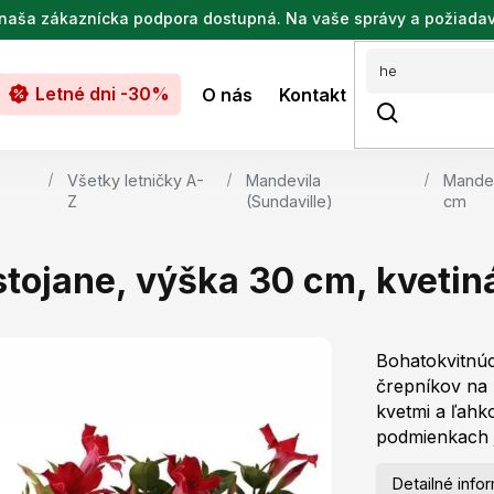
de naša zákaznícka podpora dostupná. Na vaše správy a požiada
Letné dni -30%
O nás
Kontakt
Všetky letničky A-
Mandevila
Mandev
Z
(Sundaville)
cm
tojane, výška 30 cm, kvetin
Bohatokvitnúc
črepníkov na 
kvetmi a ľahk
podmienkach j
Detailné info