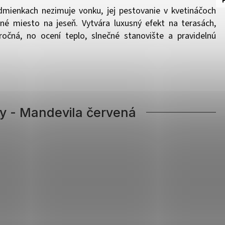
odmienkach nezimuje vonku, jej pestovanie v kvetináčoch
é miesto na jeseň. Vytvára luxusný efekt na terasách,
ročná, no ocení teplo, slnečné stanovište a pravidelnú
iny - Mandevila červená