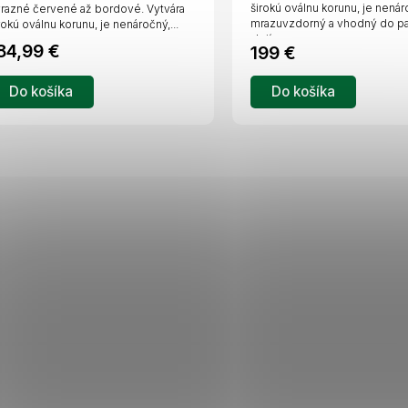
širokú oválnu korunu, je nenár
razné červené až bordové. Vytvára
mrazuvzdorný a vhodný do pa
rokú oválnu korunu, je nenáročný,...
alejí...
84,99 €
199 €
Do košíka
Do košíka
O
v
l
á
d
a
c
i
e
p
r
v
k
y