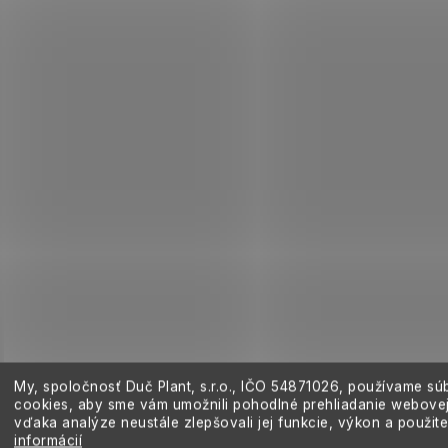
v
ý
p
i
s
u
My, spoločnosť Duč Plant, s.r.o., IČO
54871026,
používame sú
cookies, aby sme vám umožnili pohodlné prehliadanie webovej
vďaka analýze neustále zlepšovali jej funkcie, výkon a použit
informácií