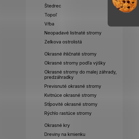
Štedrec
Topoľ
Vŕba
Neopadavé listnaté stromy
Zelkova ostrolistá
Okrasné ihličnaté stromy
Okrasné stromy podľa výšky
Okrasné stromy do malej záhrady,
predzáhradky
Previsnuté okrasné stromy
Kvitnúce okrasné stromy
Stĺpovité okrasné stromy
Rýchlo rastúce stromy
Okrasné kry
Dreviny na kmienku