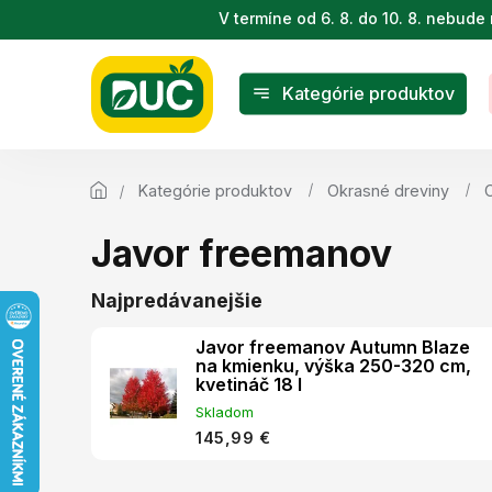
Prejsť
V termíne od 6. 8. do 10. 8. nebu
na
obsah
Kategórie produktov
Kategórie produktov
Okrasné dreviny
Javor freemanov
Najpredávanejšie
Javor freemanov Autumn Blaze
na kmienku, výška 250-320 cm,
kvetináč 18 l
Skladom
145,99 €