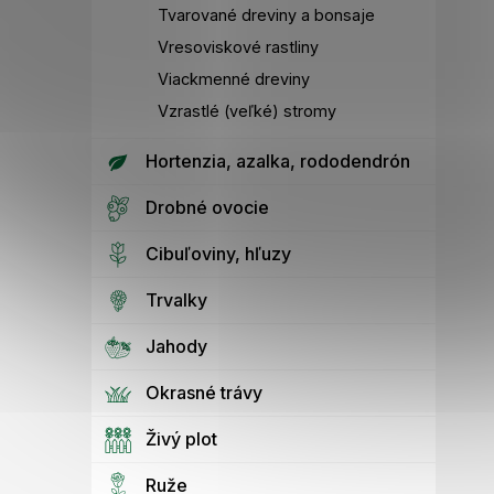
Tvarované dreviny a bonsaje
Vresoviskové rastliny
Viackmenné dreviny
Vzrastlé (veľké) stromy
Hortenzia, azalka, rododendrón
Drobné ovocie
Cibuľoviny, hľuzy
Trvalky
Jahody
Okrasné trávy
Živý plot
Ruže