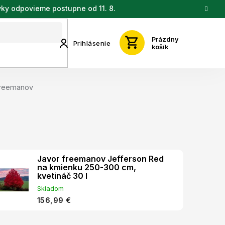
vky odpovieme postupne od 11. 8.
Prázdny
Prihlásenie
košík
freemanov
Javor freemanov Jefferson Red
na kmienku 250-300 cm,
kvetináč 30 l
Skladom
156,99 €