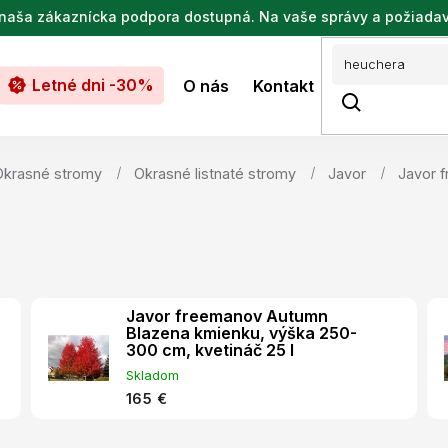
de naša zákaznícka podpora dostupná. Na vaše správy a požiada
Letné dni -30%
O nás
Kontakt
Okrasné stromy
Okrasné listnaté stromy
Javor
Javor 
Javor freemanov Autumn
Blazena kmienku, výška 250-
300 cm, kvetináč 25 l
Skladom
165 €