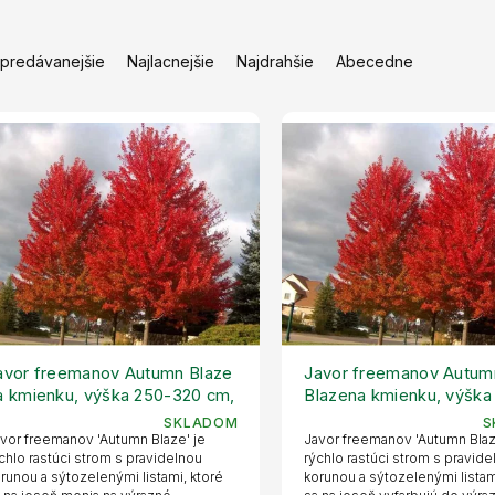
jpredávanejšie
Najlacnejšie
Najdrahšie
Abecedne
avor freemanov Autumn Blaze
Javor freemanov Autum
a kmienku, výška 250-320 cm,
Blazena kmienku, výška
vetináč 18 l
300 cm, kvetináč 25 l
SKLADOM
S
vor freemanov 'Autumn Blaze' je
Javor freemanov 'Autumn Blaz
chlo rastúci strom s pravidelnou
rýchlo rastúci strom s pravid
runou a sýtozelenými listami, ktoré
korunou a sýtozelenými listam