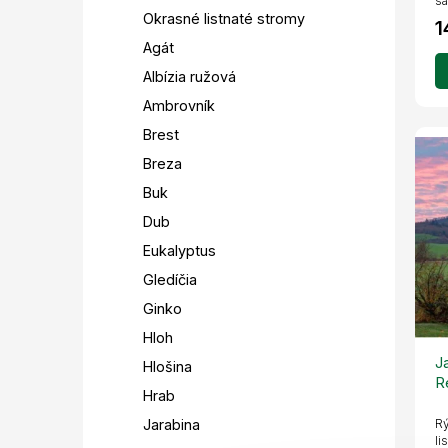
sa
Okrasné listnaté stromy
1
Agát
Albízia ružová
Ambrovník
Brest
Breza
Buk
Dub
Eukalyptus
Gledíčia
Ginko
Hloh
J
Hlošina
R
Hrab
k
Jarabina
Rý
li