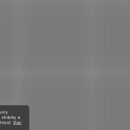
bory
 stránky a
eľnosť.
Viac