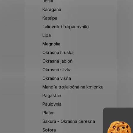
Jelša
Karagana
Katalpa
Ľaliovník (Tulipánovník)
Lipa
Magnólia
Okrasná hruška
Okrasná jabloň
Okrasná slivka
Okrasná višňa
Mandľa trojlaločná na kmienku
Pagaštan
Paulovnia
Platan
Sakura - Okrasná čerešňa
Sofora