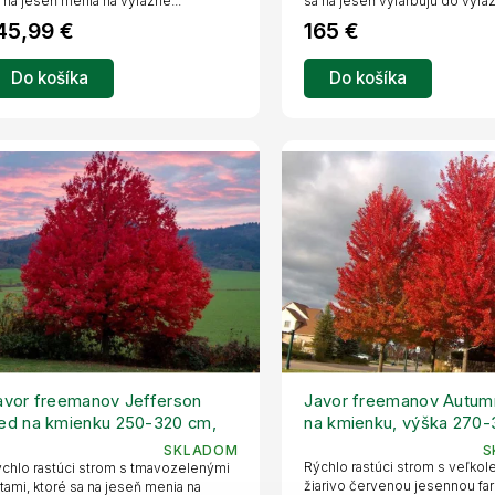
 na jeseň menia na výrazné...
sa na jeseň vyfarbujú do výraz
45,99 €
165 €
Do košíka
Do košíka
avor freemanov Jefferson
Javor freemanov Autum
ed na kmienku 250-320 cm,
na kmienku, výška 270-
vetináč 30 l
kvetináč 30 l
SKLADOM
S
Rýchlo rastúci strom s veľko
chlo rastúci strom s tmavozelenými
žiarivo červenou jesennou fa
stami, ktoré sa na jeseň menia na