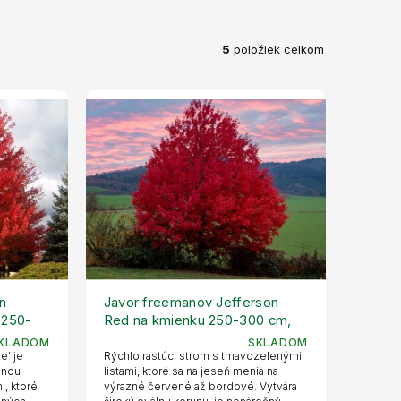
5
položiek celkom
n
Javor freemanov Jefferson
 250-
Red na kmienku 250-300 cm,
kvetináč 30 l
KLADOM
SKLADOM
e' je
Rýchlo rastúci strom s tmavozelenými
elnou
listami, ktoré sa na jeseň menia na
i, ktoré
výrazné červené až bordové. Vytvára