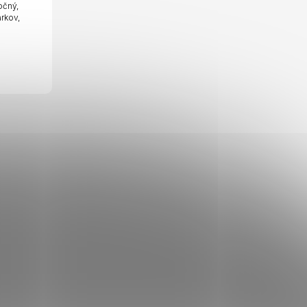
očný,
rkov,