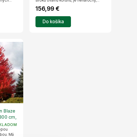
ných...
širokú oválnu korunu, je nenáročný,...
156,99 €
Do košíka
n Blaze
300 cm,
KLADOM
lepou
rbou. Má