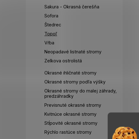
Sakura - Okrasná čerešňa
Sofora
Štedrec
Topoľ
Vŕba
Neopadavé listnaté stromy
Zelkova ostrolistá
Okrasné ihličnaté stromy
Okrasné stromy podľa výšky
Okrasné stromy do malej záhrady,
predzáhradky
Previsnuté okrasné stromy
Kvitnúce okrasné stromy
Stĺpovité okrasné stromy
Rýchlo rastúce stromy