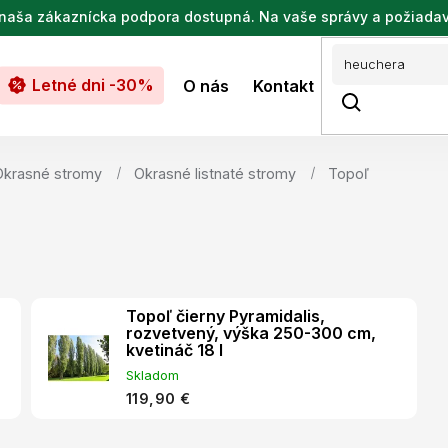
de naša zákaznícka podpora dostupná. Na vaše správy a požiada
Letné dni -30%
O nás
Kontakt
Okrasné stromy
Okrasné listnaté stromy
Topoľ
Topoľ čierny Pyramidalis,
rozvetvený, výška 250-300 cm,
kvetináč 18 l
Skladom
119,90 €