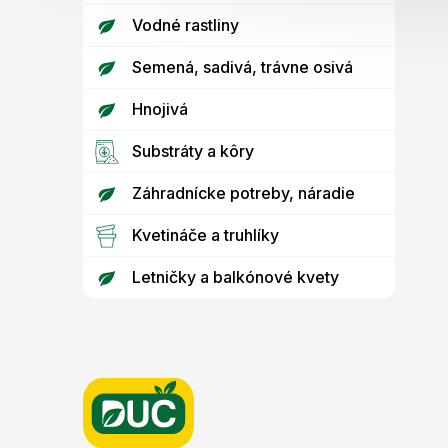
Vodné rastliny
Semená, sadivá, trávne osivá
Hnojivá
Substráty a kôry
Záhradnícke potreby, náradie
Kvetináče a truhlíky
Letničky a balkónové kvety
Z
á
p
ä
t
i
e