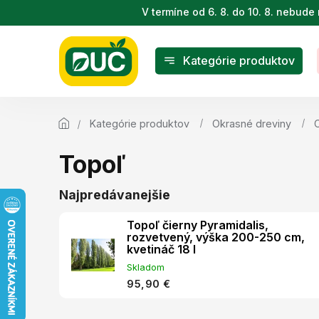
Prejsť
V termíne od 6. 8. do 10. 8. nebu
na
obsah
Kategórie produktov
Kategórie produktov
Okrasné dreviny
Topoľ
Najpredávanejšie
Topoľ čierny Pyramidalis,
rozvetvený, výška 200-250 cm,
kvetináč 18 l
Skladom
95,90 €