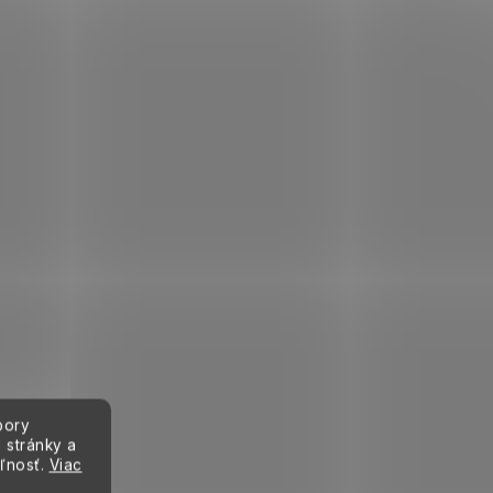
bory
 stránky a
eľnosť.
Viac