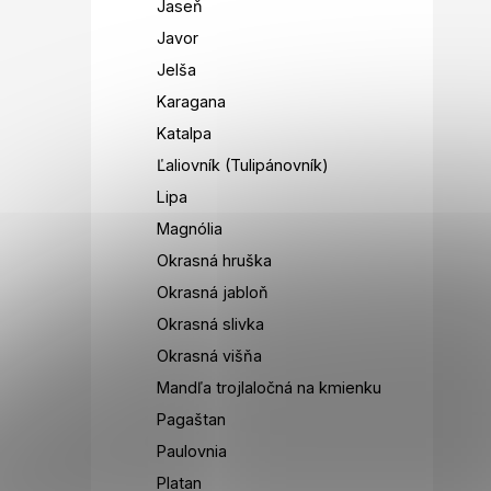
Jaseň
Javor
Jelša
Karagana
Katalpa
Ľaliovník (Tulipánovník)
Lipa
Magnólia
Okrasná hruška
Okrasná jabloň
Okrasná slivka
Okrasná višňa
Mandľa trojlaločná na kmienku
Pagaštan
Paulovnia
Platan