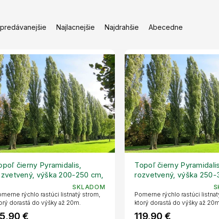
jpredávanejšie
Najlacnejšie
Najdrahšie
Abecedne
opoľ čierny Pyramidalis,
Topoľ čierny Pyramidalis
ozvetvený, výška 200-250 cm,
rozvetvený, výška 250-
vetináč 18 l
kvetináč 18 l
SKLADOM
S
merne rýchlo rastúci listnatý strom,
Pomerne rýchlo rastúci listnat
orý dorastá do výšky až 20m.
ktorý dorastá do výšky až 20m
5,90 €
119,90 €