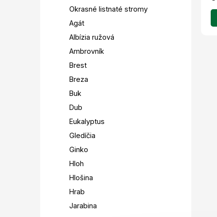
Okrasné listnaté stromy
Agát
Albízia ružová
Ambrovník
Brest
Breza
Buk
Dub
Eukalyptus
Gledíčia
Ginko
Hloh
Hlošina
Hrab
Jarabina