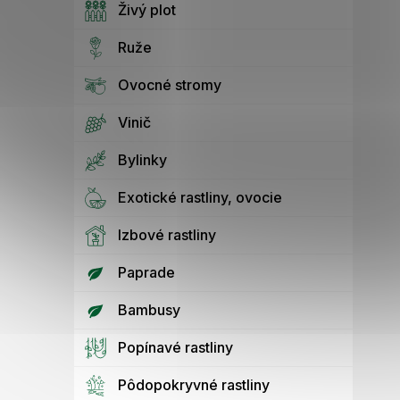
Živý plot
Ruže
Ovocné stromy
Vinič
Bylinky
Exotické rastliny, ovocie
Izbové rastliny
Paprade
Bambusy
Popínavé rastliny
Pôdopokryvné rastliny