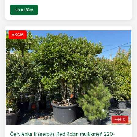
Do košíka
AKCIA
–49 %
Červienka fraserová Red Robin multikmeň 220-