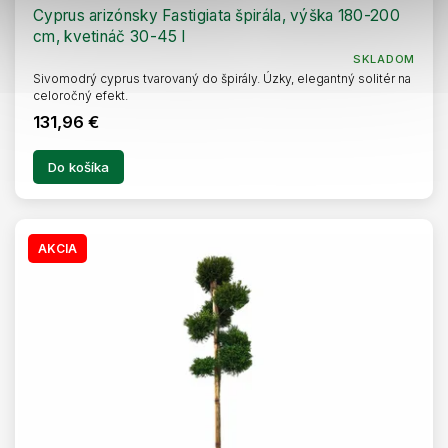
Cyprus arizónsky Fastigiata špirála, výška 180-200
cm, kvetináč 30-45 l
SKLADOM
Sivomodrý cyprus tvarovaný do špirály. Úzky, elegantný solitér na
celoročný efekt.
131,96 €
Do košíka
AKCIA