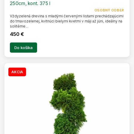
250cm, kont. 375 l
OSOBNÝ ODBER
Vždyzelená drevina s mladými červenými listami prechádzajúcimi
do tmavozelenej, kvitnúci bielymi kvetmi v máji až júni, ideálny na
solitérne...
450 €
Do košíka
AKCIA