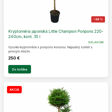
–48 %
Kryptoméria japonská Little Champion Ponpons 220-
240cm, kont. 35 l
SKLADOM
Vysoká kryptoméria s ponpons korunou. Nápadný solitér s
jemným ihličím.
250 €
Do košíka
AKCIA