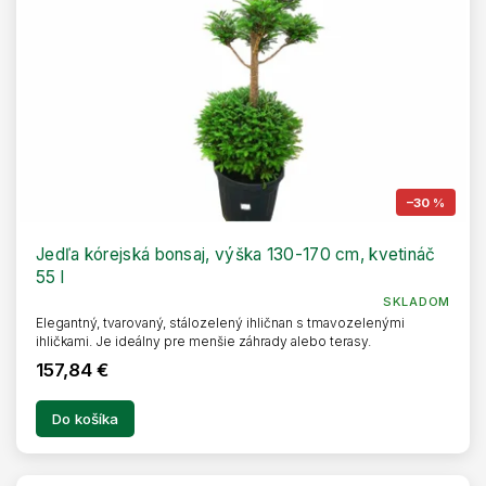
–30 %
Jedľa kórejská bonsaj, výška 130-170 cm, kvetináč
55 l
SKLADOM
Elegantný, tvarovaný, stálozelený ihličnan s tmavozelenými
ihličkami. Je ideálny pre menšie záhrady alebo terasy.
157,84 €
Do košíka