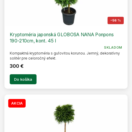
–56 %
Kryptoméria japonská GLOBOSA NANA Ponpons
190-210cm, kont. 45 l
SKLADOM
Kompaktná kryptoméria s guľovitou korunou. Jemný, dekoratívny
solitér pre celoročný efekt.
300 €
Do košíka
AKCIA