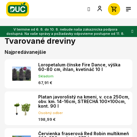
Prejsť
na
obsah
V termíne od 6. 8. do 10. 8. nebude naša zákaznícka podpora
dostupná. Na vaše správy a požiadavky odpovieme postupne od 11. 8.
Tvarované dreviny
Najpredávanejšie
Loropetalum čínske Fire Dance, výška
60-80 cm, ihlan, kvetináč 10 l
Skladom
67,91 €
Platan javorolistý na kmeni, v. cca 250cm,
obv. km. 14-16cm, STRECHA 100x100cm,
kont. 90 l
Osobný odber
198,99 €
Červienka fraserová Red Robin multikmeň