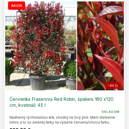
AKCIA
–30 %
Červienka Fraserova Red Robin, špaliera 180 x120
cm, kvetináč 45 l
SKLADOM
Nádherný rýchlorastúci krík, vhodný na živý plot. Mení sfarbenie
listov, a to zo zelenej farby na výrazne červenú/vínovú farbu.