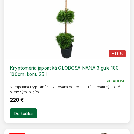
–48 %
Kryptoméria japonská GLOBOSA NANA 3 gule 180-
190cm, kont. 25 l
SKLADOM
Kompaktná kryptoméria tvarovaná do troch gulí. Elegantný solitér
s jemným ihličím.
220 €
Do košíka