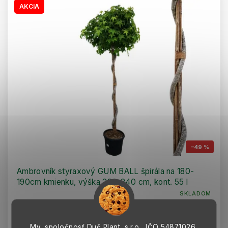
AKCIA
–49 %
Ambrovník styraxový GUM BALL špirála na 180-
190cm kmienku, výška 220-240 cm, kont. 55 l
SKLADOM
Táto odroda je známa svojím kompaktným rastom a guľovitou
korunou so špirálovým kmeňom, ktorá jej dodáva príťažlivý
vzhľad. Na jeseň listy...
My, spoločnosť Duč Plant, s.r.o., IČO
54871026,