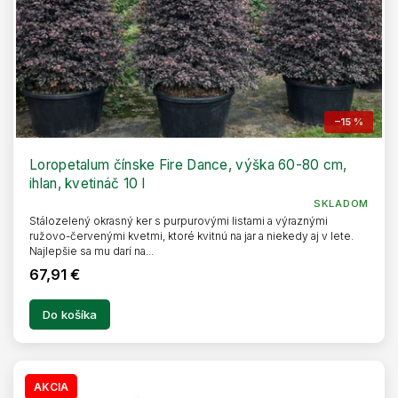
t
o
v
–15 %
Loropetalum čínske Fire Dance, výška 60-80 cm,
ihlan, kvetináč 10 l
SKLADOM
Stálozelený okrasný ker s purpurovými listami a výraznými
ružovo-červenými kvetmi, ktoré kvitnú na jar a niekedy aj v lete.
Najlepšie sa mu darí na...
67,91 €
Do košíka
AKCIA