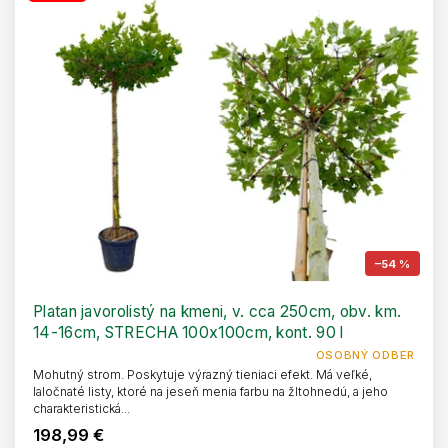
–54 %
Platan javorolistý na kmeni, v. cca 250cm, obv. km.
14-16cm, STRECHA 100x100cm, kont. 90 l
OSOBNÝ ODBER
Mohutný strom. Poskytuje výrazný tieniaci efekt. Má veľké,
laločnaté listy, ktoré na jeseň menia farbu na žltohnedú, a jeho
charakteristická...
198,99 €