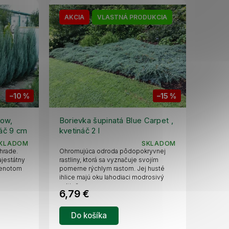
AKCIA
VLASTNÁ PRODUKCIA
–10 %
–15 %
row,
Borievka šupinatá Blue Carpet ,
náč 9 cm
kvetináč 2 l
KLADOM
SKLADOM
Ohromujúca odroda pôdopokryvnej
hrade.
rastliny, ktorá sa vyznačuje svojím
ajestátny
pomerne rýchlym rastom. Jej husté
klenotom
ihlice majú oku lahodiaci modrosivý
odtieň.
6,79 €
Do košíka