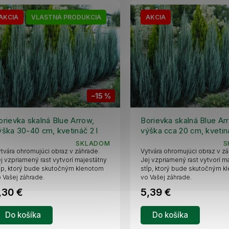
AKCIA
VLASTNÁ PRODUKCIA
AKCIA
–15 %
orievka skalná Blue Arrow,
Borievka skalná Blue Ar
ýška 30-40 cm, kvetináč 2 l
výška cca 20 cm, kveti
SKLADOM
S
tvára ohromujúci obraz v záhrade.
Vytvára ohromujúci obraz v zá
j vzpriamený rast vytvorí majestátny
Jej vzpriamený rast vytvorí m
ĺp, ktorý bude skutočným klenotom
stĺp, ktorý bude skutočným 
 Vašej záhrade.
vo Vašej záhrade.
,30 €
5,39 €
Do košíka
Do košíka