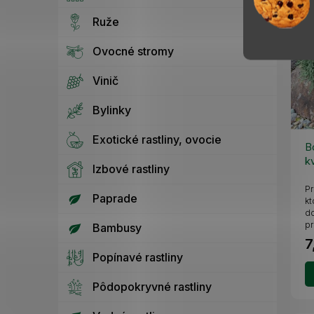
Ruže
Ovocné stromy
Vinič
Bylinky
Exotické rastliny, ovocie
B
k
Izbové rastliny
Pr
Paprade
kt
do
pr
Bambusy
7
Popínavé rastliny
Pôdopokryvné rastliny