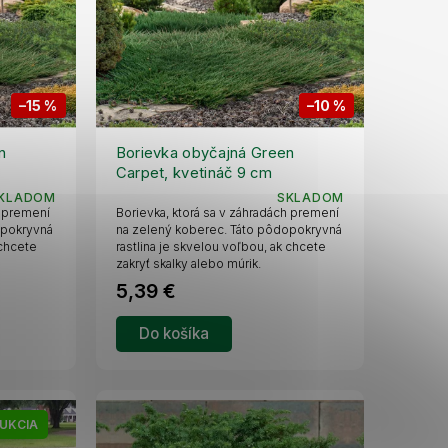
–15 %
–10 %
n
Borievka obyčajná Green
Carpet, kvetináč 9 cm
KLADOM
SKLADOM
h premení
Borievka, ktorá sa v záhradách premení
opokryvná
na zelený koberec. Táto pôdopokryvná
 chcete
rastlina je skvelou voľbou, ak chcete
zakryť skalky alebo múrik.
5,39 €
Do košíka
UKCIA