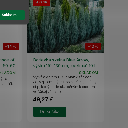
AKCIA
Súhlasím
–14 %
–12 %
rince of
Borievka skalná Blue Arrow,
a 50-60
výška 110-130 cm, kvetináč 10 l
KLADOM
SKLADOM
Vytvára ohromujúci obraz v záhrade.
ný na
Jej vzpriamený rast vytvorí majestátny
u ihličia.
stĺp, ktorý bude skutočným klenotom
vo Vašej záhrade.
49,27 €
Do košíka