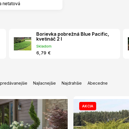
a netatová
Borievka pobrežná Blue Pacific,
kvetináč 2 l
Skladom
6,79 €
jpredávanejšie
Najlacnejšie
Najdrahšie
Abecedne
AKCIA