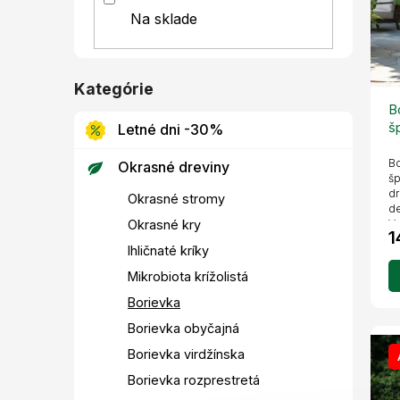
l
u
o
Na sklade
k
d
t
u
o
k
v
t
Kategórie
Preskočiť
o
kategórie
B
v
š
Letné dni -30%
k
Bo
Okrasné dreviny
šp
dr
Okrasné stromy
de
Vy
Okrasné kry
1
Ihličnaté kríky
Mikrobiota krížolistá
Borievka
Borievka obyčajná
Borievka virdžínska
Borievka rozprestretá