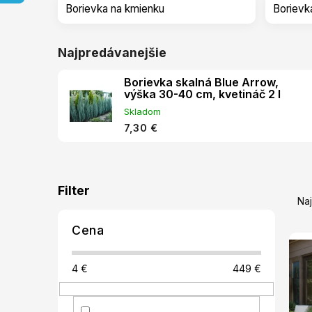
Borievka na kmienku
Borievk
Najpredávanejšie
Borievka skalná Blue Arrow,
výška 30-40 cm, kvetináč 2 l
Skladom
7,30 €
B
V
R
o
ý
a
Na
č
p
d
n
i
e
Cena
ý
s
n
p
p
i
a
4
€
449
€
r
e
n
o
p
e
d
r