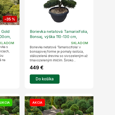
–35 %
o Gold
Borievka netatová Tamarixifolia,
100cm,
Bonsaj, výška 110-130 cm,
kvetináč 65 l
KLADOM
SKLADOM
evka s
Borievka netatová ‘Tamariscifolia’ v
iciach,
bonsajovej forme je pomaly rastúca,
rou
stálozelená drevina so sivozeleným až
á na
tmavozeleným ihličím. Široko...
449 €
Do košíka
UKCIA
AKCIA