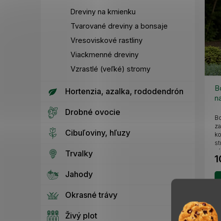
Dreviny na kmienku
Tvarované dreviny a bonsaje
Vresoviskové rastliny
Viackmenné dreviny
Vzrastlé (veľké) stromy
B
Hortenzia, azalka, rododendrón
n
6
Drobné ovocie
Bo
za
Cibuľoviny, hľuzy
k
st
zá
Trvalky
1
Jahody
Okrasné trávy
Živý plot