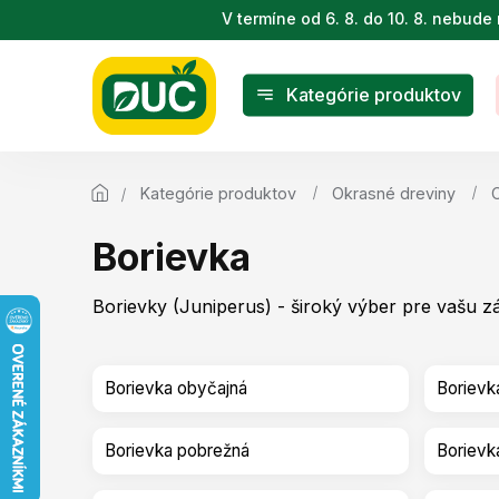
Prejsť
V termíne od 6. 8. do 10. 8. nebu
na
obsah
Kategórie produktov
Kategórie produktov
Okrasné dreviny
Borievka
Borievky (Juniperus) - široký výber pre vašu zá
Borievka obyčajná
Borievk
Borievka pobrežná
Borievk