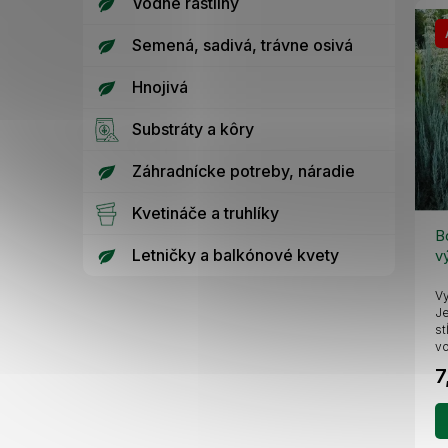
Vodné rastliny
Semená, sadivá, trávne osivá
Hnojivá
Substráty a kôry
Záhradnícke potreby, náradie
Kvetináče a truhlíky
B
Letničky a balkónové kvety
v
Vy
Je
st
vo
7