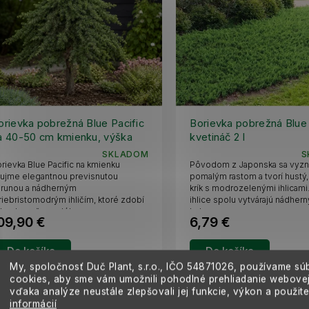
orievka pobrežná Blue Pacific
Borievka pobrežná Blue 
a 40-50 cm kmienku, výška
kvetináč 2 l
5-75 cm, kvetináč 30 l
SKLADOM
S
rievka Blue Pacific na kmienku
Pôvodom z Japonska sa vyzn
ujme elegantnou previsnutou
pomalým rastom a tvorí hustý, 
orunou a nádherným
krík s modrozelenými ihlicami.
riebristomodrým ihličím, ktoré zdobí
ihlice spolu vytvárajú nádhern
hradu počas celého...
koberec.
09,90 €
6,79 €
Do košíka
Do košíka
My, spoločnosť Duč Plant, s.r.o., IČO
54871026,
používame sú
cookies, aby sme vám umožnili pohodlné prehliadanie webovej
vďaka analýze neustále zlepšovali jej funkcie, výkon a použit
informácií