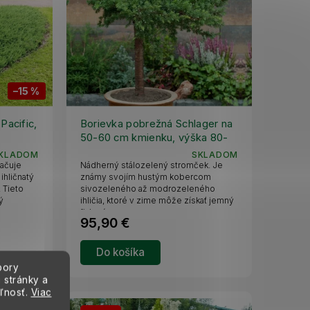
–15 %
Pacific,
Borievka pobrežná Schlager na
50-60 cm kmienku, výška 80-
90 cm, kvetináč 20 l
KLADOM
SKLADOM
ačuje
Nádherný stálozelený stromček. Je
ihličnatý
známy svojím hustým kobercom
 Tieto
sivozeleného až modrozeleného
ý
ihličia, ktoré v zime môže získať jemný
fialový...
95,90 €
Do košíka
bory
 stránky a
eľnosť.
Viac