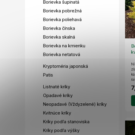
Borievka šupinatá
Borievka pobrežná
Borievka poliehavá
Borievka čínska
Borievka skalná
Borievka na kmienku
B
k
Borievka netatová
Ní
Kryptoméria japonská
zl
ka
Patis
ra
Listnaté kríky
7
Opadavé kríky
Neopadavé (Vždyzelené) kríky
Kvitnúce kríky
Kríky podľa stanoviska
Kríky podľa výšky