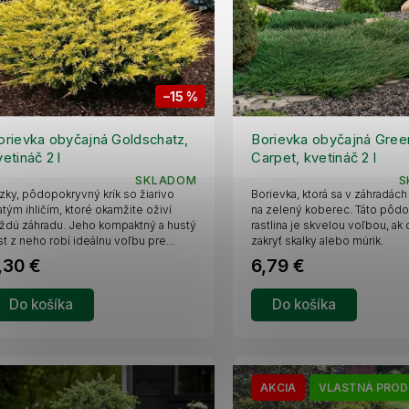
–15 %
orievka obyčajná Goldschatz,
Borievka obyčajná Gree
vetináč 2 l
Carpet, kvetináč 2 l
SKLADOM
S
zky, pôdopokryvný krík so žiarivo
Borievka, ktorá sa v záhradác
atým ihličím, ktoré okamžite oživí
na zelený koberec. Táto pôd
ždú záhradu. Jeho kompaktný a hustý
rastlina je skvelou voľbou, ak
st z neho robí ideálnu voľbu pre...
zakryť skalky alebo múrik.
,30 €
6,79 €
Do košíka
Do košíka
AKCIA
VLASTNÁ PROD