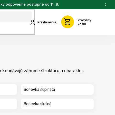
vky odpovieme postupne od 11. 8.
Prázdny
Prihlásenie
košík
oré dodávajú záhrade štruktúru a charakter.
Borievka šupinatá
Borievka skalná