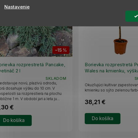
AKCIA
VLASTNÁ PRODUKCIA
AKCIA
Nastavenie
–15 %
orievka rozprestretá Pancake,
Borievka rozprestretá P
vetináč 2 l
Wales na kmienku, výšk
cm, kvetináč 5 l
SKLADOM
S
edstavuje novú, plazivú odrodu,
Okuzľujúci kultivar zapestova
orá dosahuje výšku do 10 cm. V
kmienku so sýto zelenou farbo
spelosti sa rozprestiera na plochu
ibližne 1 m. V období jari a leta ju...
38,21 €
,30 €
Do košíka
Do košíka