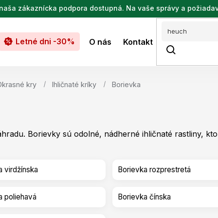
de naša zákaznícka podpora dostupná. Na vaše správy a požiada
Letné dni -30%
O nás
Kontakt
Okrasné kry
Ihličnaté kríky
Borievka
hradu. Borievky sú odolné, nádherné ihličnaté rastliny, kt
a virdžínska
Borievka rozprestretá
a poliehavá
Borievka čínska