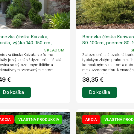
orievka čínska Kaizuka,
Borievka čínska Kuriwa
pirála, výška 140-150 cm,
80-100cm, priemer 80-
vetináč 24 l
kont. 35 l
SKLADOM
S
rievka čínska Kaizuka vo forme
Zlatozelená, stálozelená bori
irály je výrazná vždyzelená ihličnatá
typickým zlatým pruhom na ihl
evina so sýtozeleným ihličím a
kompaktným vzrastom a dob
koratívnym tvarovaným rastom.
mrazuvzdornosťou. Nenáročn
nikne...
pôdu, vyžaduje...
49 €
38,35 €
Do košíka
Do košíka
AKCIA
VLASTNÁ PRODUKCIA
AKCIA
VLASTNÁ PROD