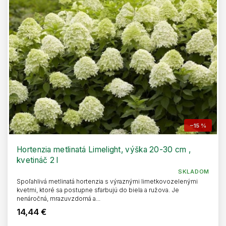
–15 %
Hortenzia metlinatá Limelight, výška 20-30 cm ,
kvetináč 2 l
SKLADOM
Spoľahlivá metlinatá hortenzia s výraznými limetkovozelenými
kvetmi, ktoré sa postupne sfarbujú do biela a ružova. Je
nenáročná, mrazuvzdorná a...
14,44 €