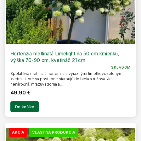
t
o
v
Hortenzia metlinatá Limelight na 50 cm kmienku,
výška 70-90 cm, kvetináč 21 cm
SKLADOM
Spoľahlivá metlinatá hortenzia s výraznými limetkovozelenými
kvetmi, ktoré sa postupne sfarbujú do biela a ružova. Je
nenáročná, mrazuvzdorná a...
49,90 €
Do košíka
AKCIA
VLASTNÁ PRODUKCIA