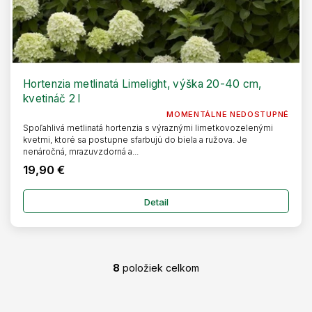
Hortenzia metlinatá Limelight, výška 20-40 cm,
kvetináč 2 l
MOMENTÁLNE NEDOSTUPNÉ
Spoľahlivá metlinatá hortenzia s výraznými limetkovozelenými
kvetmi, ktoré sa postupne sfarbujú do biela a ružova. Je
nenáročná, mrazuvzdorná a...
19,90 €
Detail
8
položiek celkom
O
v
l
Z