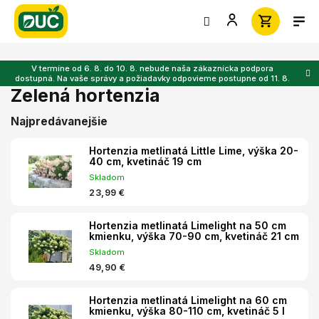
Prejsť
na
obsah
V termíne od 6. 8. do 10. 8. nebude naša zákaznícka podpora
dostupná. Na vaše správy a požiadavky odpovieme postupne od 11. 8.
Zelená hortenzia
Najpredávanejšie
Hortenzia metlinatá Little Lime, výška 20-
40 cm, kvetináč 19 cm
Skladom
23,99 €
Hortenzia metlinatá Limelight na 50 cm
kmienku, výška 70-90 cm, kvetináč 21 cm
Skladom
49,90 €
Hortenzia metlinatá Limelight na 60 cm
kmienku, výška 80-110 cm, kvetináč 5 l