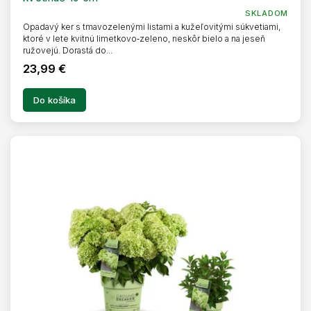
SKLADOM
Opadavý ker s tmavozelenými listami a kužeľovitými súkvetiami,
ktoré v lete kvitnú limetkovo‑zeleno, neskôr bielo a na jeseň
ružovejú. Dorastá do...
23,99 €
Do košíka