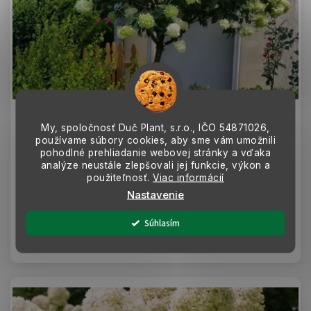
Hortenzia metlinatá Limelight na 60 cm kmienku,
My, spoločnosť Duč Plant, s.r.o., IČO
54871026,
výška 80-110 cm, kvetináč 5 l
používame súbory cookies, aby sme vám umožnili
MOMENTÁLNE NEDOSTUPNÉ
pohodlné prehliadanie webovej stránky a vďaka
Spoľahlivá metlinatá hortenzia s výraznými limetkovozelenými
analýze neustále zlepšovali jej funkcie, výkon a
kvetmi, ktoré sa postupne sfarbujú do biela a ružova. Je
použiteľnosť.
Viac informácií
nenáročná, mrazuvzdorná a...
Nastavenie
49 €
Súhlasím
Detail