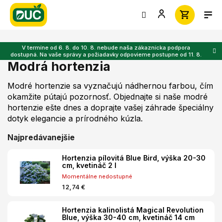
Prejsť
na
obsah
V termíne od 6. 8. do 10. 8. nebude naša zákaznícka podpora
dostupná. Na vaše správy a požiadavky odpovieme postupne od 11. 8.
Modrá hortenzia
Modré hortenzie sa vyznačujú nádhernou farbou, čím
okamžite pútajú pozornosť. Objednajte si naše modré
hortenzie ešte dnes a doprajte vašej záhrade špeciálny
dotyk elegancie a prírodného kúzla.
Najpredávanejšie
Hortenzia pílovitá Blue Bird, výška 20-30
cm, kvetináč 2 l
Momentálne nedostupné
12,74 €
Hortenzia kalinolistá Magical Revolution
Blue, výška 30-40 cm, kvetináč 14 cm