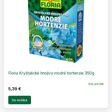
r
u
o
k
d
t
u
o
k
v
t
o
v
Floria Kryštalické hnojivo modré hortenzie 350g
SKLADOM
5,39 €
Do košíka