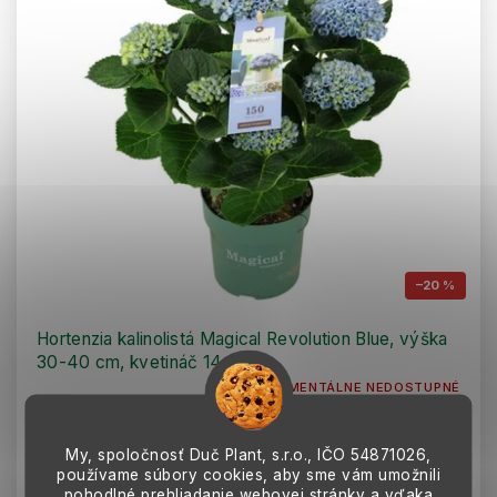
–20 %
Hortenzia kalinolistá Magical Revolution Blue, výška
30-40 cm, kvetináč 14 cm
MOMENTÁLNE NEDOSTUPNÉ
Nízka, bohato kvitnúca hortenzia s meniacou sa farbou súkvetí od
modrej až po bordovú. Dorastá do výšky a šírky približne 60–
100 cm. Kvitne celé...
My, spoločnosť Duč Plant, s.r.o., IČO
54871026,
27,92 €
používame súbory cookies, aby sme vám umožnili
pohodlné prehliadanie webovej stránky a vďaka