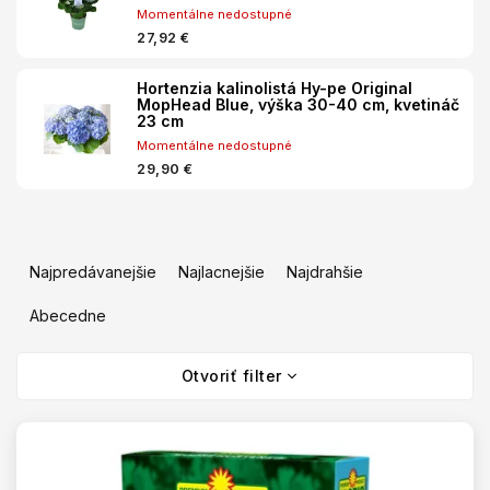
Momentálne nedostupné
27,92 €
Hortenzia kalinolistá Hy-pe Original
MopHead Blue, výška 30-40 cm, kvetináč
23 cm
Momentálne nedostupné
29,90 €
R
a
Najpredávanejšie
Najlacnejšie
Najdrahšie
d
e
Abecedne
n
V
i
Otvoriť filter
ý
e
p
p
i
r
s
o
p
d