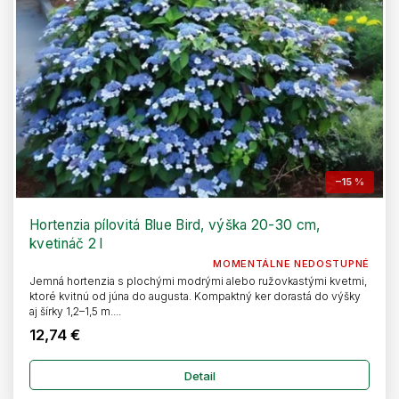
–15 %
Hortenzia pílovitá Blue Bird, výška 20-30 cm,
kvetináč 2 l
MOMENTÁLNE NEDOSTUPNÉ
Jemná hortenzia s plochými modrými alebo ružovkastými kvetmi,
ktoré kvitnú od júna do augusta. Kompaktný ker dorastá do výšky
aj šírky 1,2–1,5 m....
12,74 €
Detail