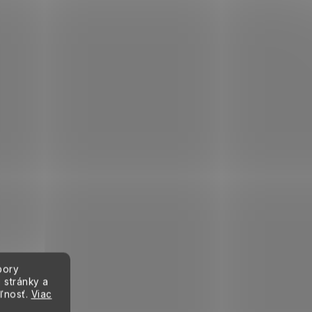
bory
 stránky a
eľnosť.
Viac