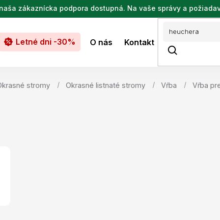
de naša zákaznícka podpora dostupná. Na vaše správy a požiada
Letné dni -30%
O nás
Kontakt
Okrasné stromy
Okrasné listnaté stromy
Vŕba
Vŕba pr