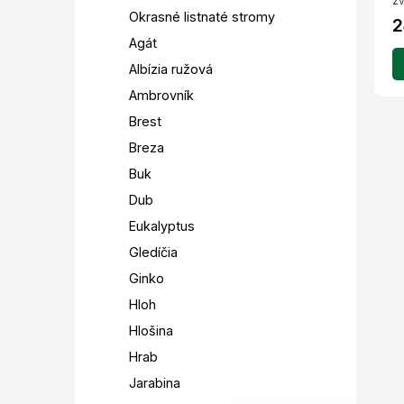
zv
Okrasné listnaté stromy
2
Agát
Albízia ružová
Ambrovník
Brest
Breza
Buk
Dub
Eukalyptus
Gledíčia
Ginko
Hloh
Hlošina
Hrab
Jarabina