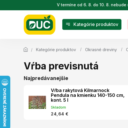
Prejsť
V termíne od 6. 8. do 10. 8. nebu
na
obsah
Kategórie produktov
Kategórie produktov
Okrasné dreviny
Vŕba previsnutá
Najpredávanejšie
Vŕba rakytová Kilmarnock
Pendula na kmienku 140-150 cm,
kont. 5 l
Skladom
24,64 €