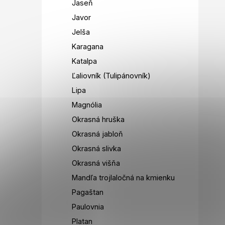
Jaseň
Javor
Jelša
Karagana
Katalpa
Ľaliovník (Tulipánovník)
Lipa
Magnólia
Okrasná hruška
Okrasná jabloň
Okrasná slivka
Okrasná višňa
Mandľa trojlaločná na kmienku
Pagaštan
Paulovnia
Platan