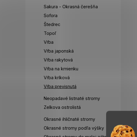
Sakura - Okrasná čerešňa
Sofora
Štedrec
Topoľ
Vŕba
Vŕba japonská
Vŕba rakytová
Vŕba na kmienku
Vŕba kríková
Vŕba previsnutá
Neopadavé listnaté stromy
Zelkova ostrolistá
Okrasné ihličnaté stromy
Okrasné stromy podľa výšky
Okrasné stromy do malej záhrady,