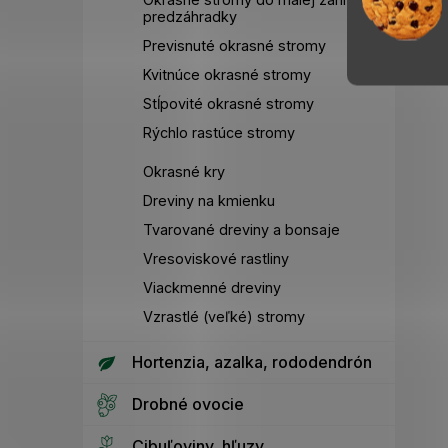
predzáhradky
Previsnuté okrasné stromy
Kvitnúce okrasné stromy
Stĺpovité okrasné stromy
Rýchlo rastúce stromy
Okrasné kry
Dreviny na kmienku
Tvarované dreviny a bonsaje
Vresoviskové rastliny
Viackmenné dreviny
Vzrastlé (veľké) stromy
Hortenzia, azalka, rododendrón
Drobné ovocie
Cibuľoviny, hľuzy