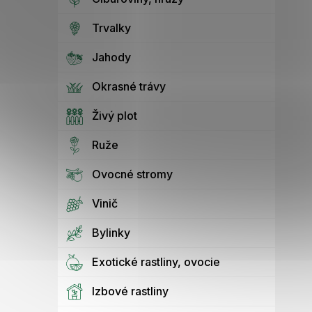
Trvalky
Jahody
Okrasné trávy
Živý plot
Ruže
Ovocné stromy
Vinič
Bylinky
Exotické rastliny, ovocie
Izbové rastliny