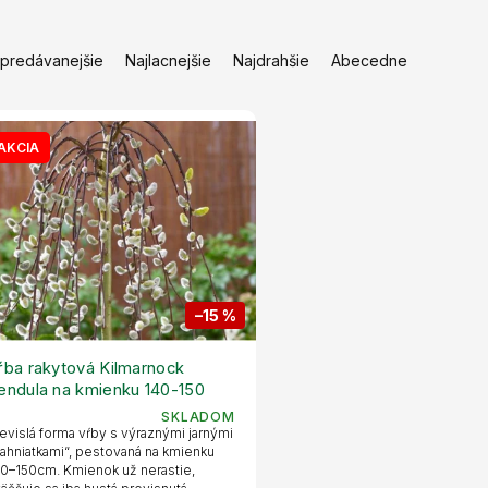
jpredávanejšie
Najlacnejšie
Najdrahšie
Abecedne
AKCIA
–15 %
ŕba rakytová Kilmarnock
endula na kmienku 140-150
m, kont. 5 l
SKLADOM
evislá forma vŕby s výraznými jarnými
ahniatkami“, pestovaná na kmienku
0–150cm. Kmienok už nerastie,