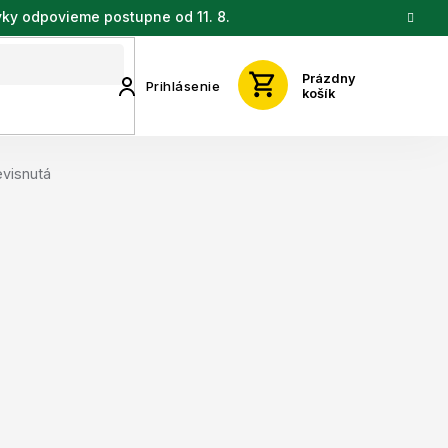
vky odpovieme postupne od 11. 8.
Prázdny
Prihlásenie
košík
evisnutá