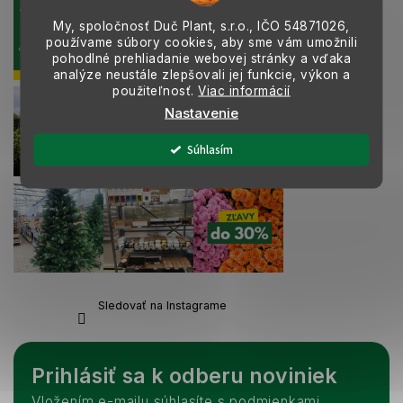
y
v
My, spoločnosť Duč Plant, s.r.o., IČO
54871026,
ý
používame súbory cookies, aby sme vám umožnili
p
pohodlné prehliadanie webovej stránky a vďaka
analýze neustále zlepšovali jej funkcie, výkon a
i
použiteľnosť.
Viac informácií
s
u
Nastavenie
Súhlasím
Sledovať na Instagrame
Prihlásiť sa k odberu noviniek
Vložením e-mailu súhlasíte s podmienkami