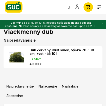
Prejsť
na
obsah
V termíne od 6. 8. do 10. 8. nebude naša zákaznícka podpora
dostupná. Na vaše správy a požiadavky odpovieme postupne od 11. 8.
Viackmenný dub
Najpredávanejšie
Dub červený, multikmeň, výška 70-100
cm, kvetináč 10 l
Skladom
49,90 €
R
a
Najpredávanejšie
Najlacnejšie
Najdrahšie
d
e
Abecedne
n