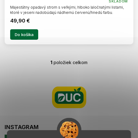
SKLADOM
Majestátny opadavý strom s veľkými, hlboko laločnatými listami,
ktoré v jeseni nadobúdajú nádhernú červenú/hnedú farbu.
49,90 €
Do košíka
1
položiek celkom
O
v
l
Z
á
á
d
p
a
ä
c
t
i
i
e
e
p
r
INSTAGRAM
v
k