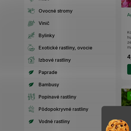
Ovocné stromy
A
Vinič
Ko
Bylinky
hu
ze
Exotické rastliny, ovocie
ma
od
4
Izbové rastliny
Paprade
Bambusy
Popínavé rastliny
Pôdopokryvné rastliny
Vodné rastliny