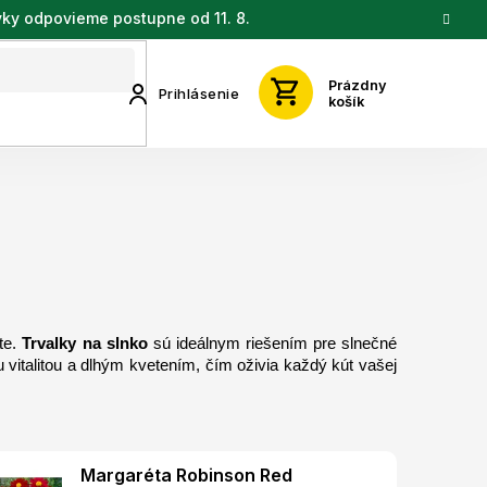
vky odpovieme postupne od 11. 8.
Prázdny
Prihlásenie
košík
te. 
Trvalky na slnko
 sú ideálnym riešením pre slnečné 
ou vitalitou a dlhým kvetením, čím oživia každý kút vašej 
Margaréta Robinson Red