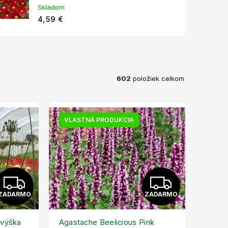
Skladom
4,59 €
602
položiek celkom
VLASTNÁ PRODUKCIA
Z
Z
ZADARMO
ZADARMO
A
A
D
D
 výška
Agastache Beelicious Pink