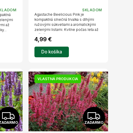
A
A
KLADOM
SKLADOM
Agastache Beelicious Pink je
paktná
R
R
kompaktná slnečná trvalka s dlhými
zelenými
ružovými súkvetiami a aromatickými
ými až
zelenými listami. Kvitne počas leta až
y...
M
M
začiatku...
4,99 €
O
O
Do košíka
VLASTNÁ PRODUKCIA
Z
Z
ZADARMO
ZADARMO
A
A