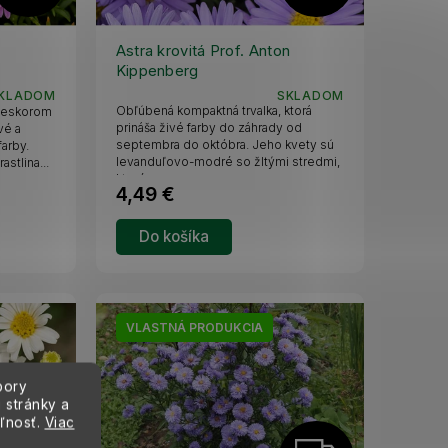
A
A
D
D
Astra krovitá Prof. Anton
Kippenberg
A
A
KLADOM
SKLADOM
Obľúbená kompaktná trvalka, ktorá
 neskorom
R
R
prináša živé farby do záhrady od
vé a
septembra do októbra. Jeho kvety sú
farby.
levanduľovo-modré so žltými stredmi,
astlina...
M
M
ktoré...
4,49 €
O
O
Do košíka
VLASTNÁ PRODUKCIA
bory
 stránky a
eľnosť.
Viac