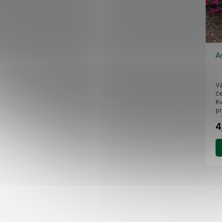
A
Vz
če
Kv
pr
vý
4