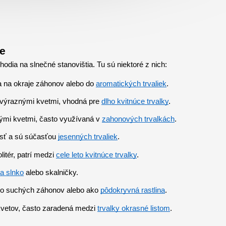
ke
dia na slnečné stanovištia. Tu sú niektoré z nich:
 na okraje záhonov alebo do 
aromatických trvaliek
.
 výraznými kvetmi, vhodná pre 
dlho kvitnúce trvalky
.
nými kvetmi, často využívaná v 
zahonových trvalkách
.
osť a sú súčasťou 
jesenných trvaliek
.
itér, patrí medzi 
cele leto kvitnúce trvalky
.
a slnko
 alebo skalničky.
 do suchých záhonov alebo ako 
pôdokryvná rastlina
.
kvetov, často zaradená medzi 
trvalky okrasné listom
.