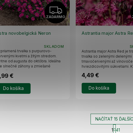
Z
ZADARMO
A
D
stra novobelgická Neron
Astrantia major Astra R
A
SKLADOM
S
priamená trvalka s purpurovo-
Astrantia major Astra Red je tr
R
rvenými kvetmi a žltým stredom.
trvalka so zelenými delenými l
itne od augusta do októbra. Ideálna
tmavočervenými až vínovoče
e slnečné záhony a zmiešané
hviezdicovitými súkvetiami. Kv
M
sadby, je...
4,49 €
,99 €
O
Do košíka
Do košíka
NAČÍTAŤ 15 ĎALŠÍ
1
41
O