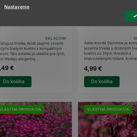
Z
Nastavenie
ZADARMO
A
D
stra krovitá Schneekissen
Astra krovitá Starshine
A
SKLADOM
S
Aster krovitá Starshine je ko
arujúca trvalka, ktorá zaujme svojimi
R
jesenná trvalka s drobnými bi
stými bielymi kvetmi a kompaktným
kvetmi so žltým stredom a
stom. Táto asterka je ideálna pre tých,
tmavozelenými listami. Kvitn
orí hľadajú elegantný...
M
konca leta do...
,49 €
4,99 €
O
Do košíka
Do košíka
VLASTNÁ PRODUKCIA
VLASTNÁ PRODUKCIA