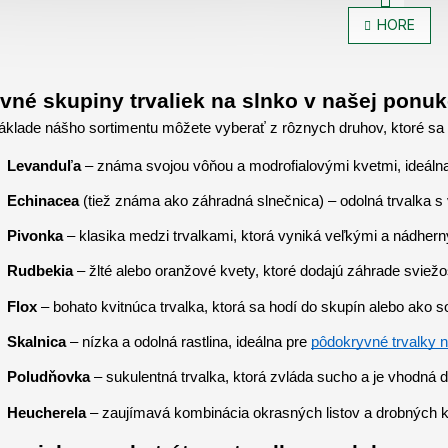
S
v
t
HORE
l
r
á
á
d
n
k
a
vné skupiny trvaliek na slnko v našej ponu
o
c
v
áklade nášho sortimentu môžete vyberať z rôznych druhov, ktoré sa ho
i
a
e
n
Levanduľa
 – známa svojou vôňou a modrofialovými kvetmi, ideálna
p
i
e
r
Echinacea
 (tiež známa ako záhradná slnečnica) – odolná trvalka s
v
k
Pivonka
 – klasika medzi trvalkami, ktorá vyniká veľkými a nádher
y
v
Rudbekia
 – žlté alebo oranžové kvety, ktoré dodajú záhrade sviež
ý
p
Flox
 – bohato kvitnúca trvalka, ktorá sa hodí do skupín alebo ako sol
i
s
Skalnica
 – nízka a odolná rastlina, ideálna pre 
pôdokryvné trvalky n
u
Poludňovka
 – sukulentná trvalka, ktorá zvláda sucho a je vhodná
Heucherela
 – zaujímavá kombinácia okrasných listov a drobných 