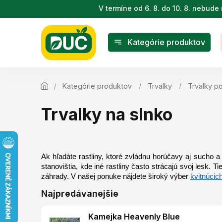
Prejsť
V termíne od 6. 8. do 10. 8. nebu
na
obsah
Kategórie produktov
Kategórie produktov
Trvalky
Trvalky p
Trvalky na slnko
Ak hľadáte rastliny, ktoré zvládnu horúčavy aj sucho a
stanovištia, kde iné rastliny často strácajú svoj lesk. T
záhrady. V našej ponuke nájdete široký výber 
kvitnúcich
Najpredávanejšie
Kamejka Heavenly Blue