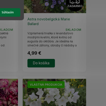
Z
Z
ZADARMO
ZADARMO
A
A
Súhlasím
D
D
Astra novobelgická Marie
Ballard
A
A
KLADOM
SKLADOM
mpaktná
Vzpriamená trvalka s levanduľovo
R
R
elymi
modrými kvetmi, ktoré kvitnú od
augusta do októbra. Je ideálna na
e od
slnečné záhony, obruby či nádoby a
M
M
vyniká...
4,99 €
O
O
Do košíka
VLASTNÁ PRODUKCIA