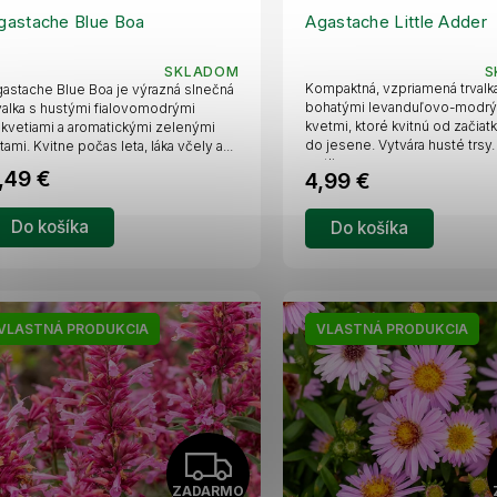
D
gastache Blue Boa
Agastache Little Adder
A
SKLADOM
S
Kompaktná, vzpriamená trvalk
astache Blue Boa je výrazná slnečná
R
bohatými levanduľovo-modr
valka s hustými fialovomodrými
kvetmi, ktoré kvitnú od začiatk
kvetiami a aromatickými zelenými
do jesene. Vytvára husté trsy.
stami. Kvitne počas leta, láka včely a...
M
rastlina...
,49 €
4,99 €
O
Do košíka
Do košíka
VLASTNÁ PRODUKCIA
VLASTNÁ PRODUKCIA
Z
ZADARMO