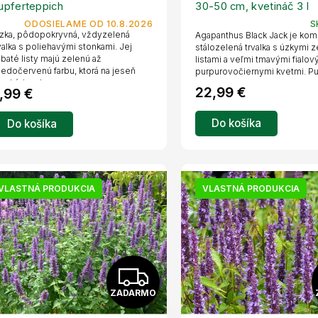
upferteppich
30-50 cm, kvetináč 3 l
A
ODOSIELAME OD 10.8.2026
S
zka, pôdopokryvná, vždyzelená
Agapanthus Black Jack je kom
R
valka s poliehavými stonkami. Jej
stálozelená trvalka s úzkymi 
baté listy majú zelenú až
listami a veľmi tmavými fialov
edočervenú farbu, ktorá na jeseň
purpurovočiernymi kvetmi. Puk
M
echádza do...
22,99 €
,99 €
O
Do košíka
Do košíka
VLASTNÁ PRODUKCIA
VLASTNÁ PRODUKCIA
Z
ZADARMO
A