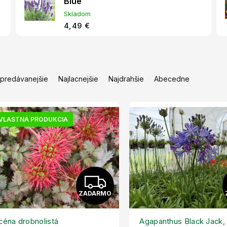
Blue
Skladom
4,49 €
jpredávanejšie
Najlacnejšie
Najdrahšie
Abecedne
VLASTNÁ PRODUKCIA
Z
ZADARMO
A
D
céna drobnolistá
Agapanthus Black Jack,