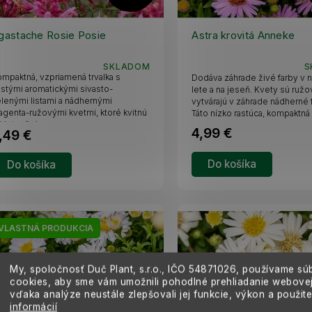
A
D
gastache Rosie Posie
Astra krovitá Anneke
A
SKLADOM
S
mpaktná, vzpriamená trvalka s
Dodáva záhrade živé farby v
R
stými aromatickými sivasto-
lete a na jeseň. Kvety sú ružo
lenými listami a nádhernými
vytvárajú v záhrade nádherné 
genta-ružovými kvetmi, ktoré kvitnú
Táto nízko rastúca, kompaktná r
M
 leta až do...
4,99 €
,49 €
O
Do košíka
Do košíka
VLASTNÁ PRODUKCIA
My, spoločnosť Duč Plant, s.r.o., IČO
54871026,
používame sú
cookies, aby sme vám umožnili pohodlné prehliadanie webovej
vďaka analýze neustále zlepšovali jej funkcie, výkon a použit
informácií