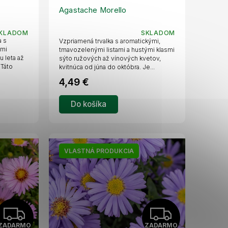
D
D
Agastache Morello
A
A
KLADOM
SKLADOM
a s
Vzpriamená trvalka s aromatickými,
R
R
ými
tmavozelenými listami a hustými klasmi
u leta až
sýto ružových až vínových kvetov,
 Táto
kvitnúca od júna do októbra. Je...
M
M
4,49 €
O
O
Do košíka
VLASTNÁ PRODUKCIA
Z
Z
ZADARMO
ZADARMO