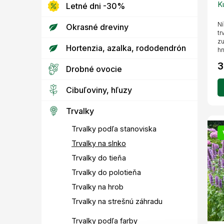
v
K
Letné dni -30%
Ní
Okrasné dreviny
tr
zu
Hortenzia, azalka, rododendrón
hn
pr
3
Drobné ovocie
Cibuľoviny, hľuzy
Trvalky
Trvalky podľa stanoviska
Trvalky na slnko
Trvalky do tieňa
Trvalky do polotieňa
Trvalky na hrob
Trvalky na strešnú záhradu
Trvalky podľa farby