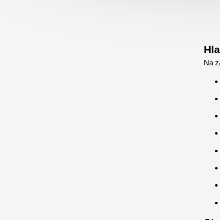
Hla
Na z