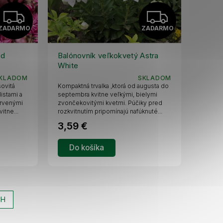
Z
Z
ZADARMO
ZADARMO
A
A
D
D
ed
Balónovník veľkokvetý Astra
White
A
A
KLADOM
SKLADOM
sovitá
Kompaktná trvalka ,ktorá od augusta do
R
R
istami a
septembra kvitne veľkými, bielymi
rvenými
zvončekovitými kvetmi. Púčiky pred
itne...
rozkvitnutím pripomínajú nafúknuté...
M
M
3,59 €
O
O
Do košíka
CH