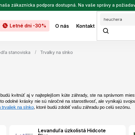
de naša zákaznícka podpora dostupná. Na vaše správy a požiada
Letné dni -30%
O nás
Kontakt
odľa stanoviska
Trvalky na slnko
 budú kvitnúť aj v najteplejšom kúte záhrady, ste na správnom mies
ieto odolné krásky nie sú náročné na starostlivosť, ale vynikajú svoj
 trvaliek na slnko
, ktoré budú zdobiť vašu záhradu po celú sezónu.
Levanduľa úzkolistá Hidcote