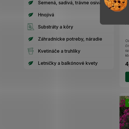
Semená, sadivá, trávne osivá
Hnojivá
A
Substráty a kôry
Záhradnícke potreby, náradie
Oč
či
Kvetináče a truhlíky
ra
kt
Letničky a balkónové kvety
4