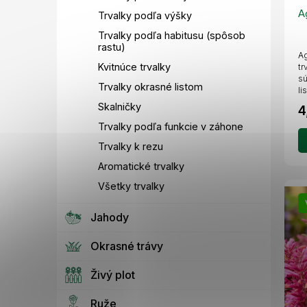
A
Trvalky podľa výšky
Trvalky podľa habitusu (spôsob
rastu)
Ag
Kvitnúce trvalky
tr
sú
Trvalky okrasné listom
li
Skalničky
4
Trvalky podľa funkcie v záhone
Trvalky k rezu
Aromatické trvalky
Všetky trvalky
Jahody
Okrasné trávy
Živý plot
Ruže