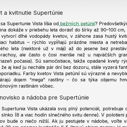
O
v
t a kvitnutie Supertúnie
l
á
sa Supertunie Vista líšia od
bežných petúnií
? Predovšetký
d
lina dokáže v priebehu leta dorásť do šírky až 90–100 cm
a
c
 vytvorí dlhé vodopády kvetov, v záhone zasa hustý kvit
i
iaci habitus – rýchlo vypĺňajú prázdne miesta a netreba
e
rého leta (niektoré už v máji) až do jesene bez prestáv
p
brachoy, ale často o čosi menšie než u najväčších gran
r
iazeň počasia). Sú samočistiace, takže opadané kvety r
v
 že aj keď ju necháte pár dní bez dozoru, stále vyzerá fan
k
y
eporiadku. Farby kvetov Vista petúnií sú výrazné a nevybl
v
várajú dojem “mega” rastliny – čo sa týka objemu hmo
ý
kónovým rastlinám vôbec.
p
i
novisko a nádoba pre Supertúnie
s
u
Supertunia Vista ukázala svoj plný potenciál, potrebuje 
 slnko (6 a viac hodín slnečného svitu denne). V polotieni p
ov bude o niečo nižší. Ak ju pestujete v nádobe, voľte v