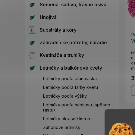
Semená, sadivá, trávne osivá
Hnojivá
Substráty a kôry
P
V
Záhradnícke potreby, náradie
Ná
Kvetináče a truhlíky
ru
oz
Letničky a balkónové kvety
má
a..
3
Letničky podľa stanoviska
Letničky podľa farby kvetu
Letničky podľa výšky
Letničky podľa habitusu (spôsob
rastu)
Letničky okrasné listom
Záhonové letničky