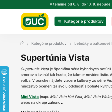
Prejsť
V termíne od 6. 8. do 10. 8. nebu
na
obsah
Kategórie produktov
Kategórie produktov
Letničky a balkónové
Supertúnia Vista
Supertunia Vista
je špeciálna séria hybridných petúni
smerov a kvitnúť tak husto, že takmer nevidno lístie.
voľba. V ponuke nájdete viaceré kultivary zo série Vi
množstvo ocenení za svoju odolnosť a bohaté kvitnu
Mini Vista
(napr.
Mini Vista Hot Pink
,
Mini Vista White
alebo na okraje záhonov.