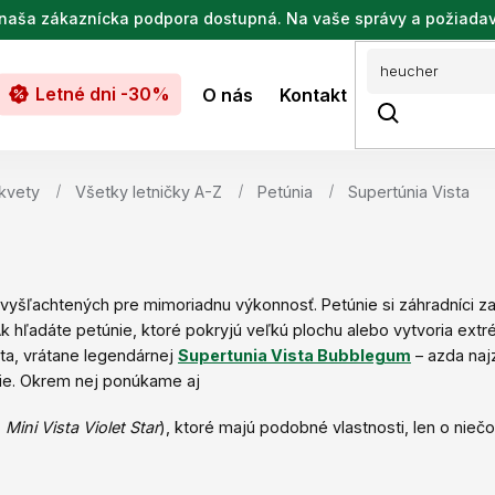
de naša zákaznícka podpora dostupná. Na vaše správy a požiada
Letné dni -30%
O nás
Kontakt
 kvety
Všetky letničky A-Z
Petúnia
Supertúnia Vista
í vyšľachtených pre mimoriadnu výkonnosť. Petúnie si záhradníci z
 Ak hľadáte petúnie, ktoré pokryjú veľkú plochu alebo vytvoria ext
sta, vrátane legendárnej
Supertunia Vista Bubblegum
– azda naj
tie. Okrem nej ponúkame aj
,
Mini Vista Violet Star
), ktoré majú podobné vlastnosti, len o nie