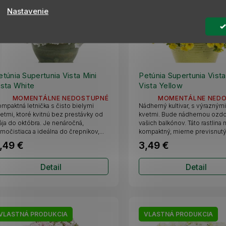
Nastavenie
etúnia Supertunia Vista Mini
Petúnia Supertunia Vista
ista White
Vista Yellow
MOMENTÁLNE NEDOSTUPNÉ
MOMENTÁLNE NED
mpaktná letnička s čisto bielymi
Nádherný kultivar, s výraznými
etmi, ktoré kvitnú bez prestávky od
kvetmi. Bude nádhernou ozd
ja do októbra. Je nenáročná,
vašich balkónov. Táto rastlina
močistiaca a ideálna do črepníkov,...
kompaktný, mierne previsnutý r
,49 €
3,49 €
Detail
Detail
VLASTNÁ PRODUKCIA
VLASTNÁ PRODUKCIA