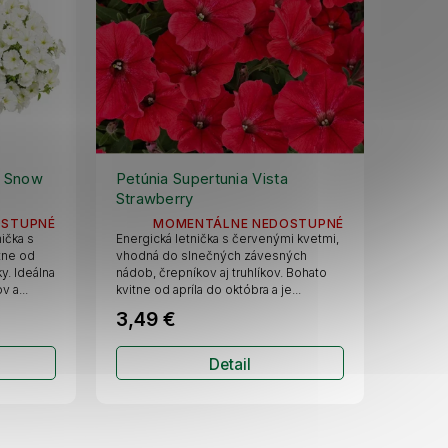
a Snow
Petúnia Supertunia Vista
Strawberry
OSTUPNÉ
MOMENTÁLNE NEDOSTUPNÉ
ička s
Energická letnička s červenými kvetmi,
itne od
vhodná do slnečných závesných
y. Ideálna
nádob, črepníkov aj truhlíkov. Bohato
 a...
kvitne od apríla do októbra a je...
3,49 €
Detail