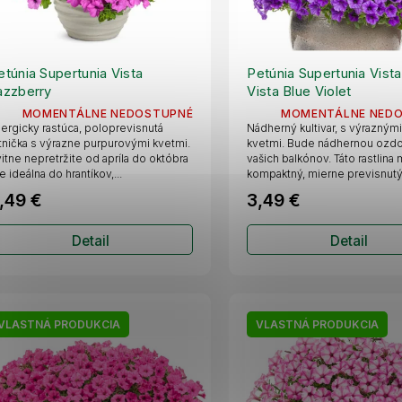
etúnia Supertunia Vista
Petúnia Supertunia Vista
azzberry
Vista Blue Violet
MOMENTÁLNE NEDOSTUPNÉ
MOMENTÁLNE NED
ergicky rastúca, poloprevisnutá
Nádherný kultivar, s výraznými
tnička s výrazne purpurovými kvetmi.
kvetmi. Bude nádhernou ozd
itne nepretržite od apríla do októbra
vašich balkónov. Táto rastlina
je ideálna do hrantíkov,...
kompaktný, mierne previsnutý r
,49 €
3,49 €
Detail
Detail
VLASTNÁ PRODUKCIA
VLASTNÁ PRODUKCIA