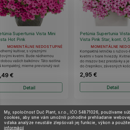
etúnia Supertunia Vista Mini
Petúnia Supertunia Vista
ista Hot Pink
Vista Pink Star, kont. 0,5
MOMENTÁLNE NEDOSTUPNÉ
MOMENTÁLNE NED
dherný kultivar, s výraznými
Kompaktná letnička s ružovo-
žovými kvetmi. Bude nádhernou
kvetmi v tvare hviezdy. Kvitn
dobou vašich balkónov. Táto rastlina
do mrazov bez prestávky a je
 kompaktný, mierne previsnutý rast
do črepníkov, závesných košov
.
2,95 €
,49 €
Detail
Detail
My, spoločnosť Duč Plant, s.r.o., IČO
54871026,
používame sú
VLASTNÁ PRODUKCIA
VLASTNÁ PRODUKCIA
cookies, aby sme vám umožnili pohodlné prehliadanie webovej
vďaka analýze neustále zlepšovali jej funkcie, výkon a použit
informácií