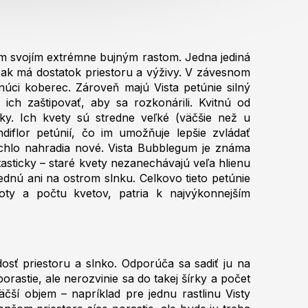
m svojím extrémne bujným rastom. Jedna jediná
, ak má dostatok priestoru a výživy. V závesnom
núci koberec. Zároveň majú Vista petúnie silný
 ich zaštipovať, aby sa rozkonárili. Kvitnú od
ky. Ich kvety sú stredne veľké (väčšie než u
diflor petúnií, čo im umožňuje lepšie zvládať
ýchlo nahradia nové. Vista Bubblegum je známa
tasticky – staré kvety nezanechávajú veľa hlienu
ednú ani na ostrom slnku. Celkovo tieto petúnie
ty a počtu kvetov, patria k najvýkonnejším
dosť priestoru a slnko. Odporúča sa sadiť ju na
orastie, ale nerozvinie sa do takej šírky a počet
äčší objem – napríklad pre jednu rastlinu Visty