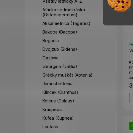
Všetky letničky A-Z
Africká sedmokráska
(Osteospermum)
Aksamietnica (Tagetes)
Bakopa (Bacopa)
Begónia
P
Dvojzub (Bidens)
V
Gazánia
Ko
Georgína (Dahlia)
kv
má
Grécky muškát (Aptenia)
sa
Jamesbrittenia
3
Klinček (Dianthus)
Koleus (Coleus)
Kraspédia
Kufea (Cuphea)
Lantana