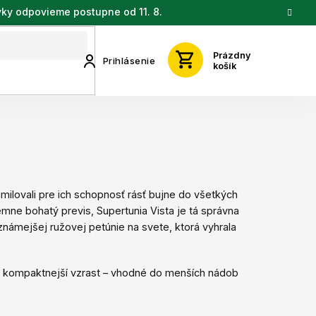
vky odpovieme postupne od 11. 8.
Prázdny
Prihlásenie
košík
amilovali pre ich schopnosť rásť bujne do všetkých
rémne bohatý previs, Supertunia Vista je tá správna
známejšej ružovej petúnie na svete, ktorá vyhrala
čo kompaktnejší vzrast – vhodné do menších nádob