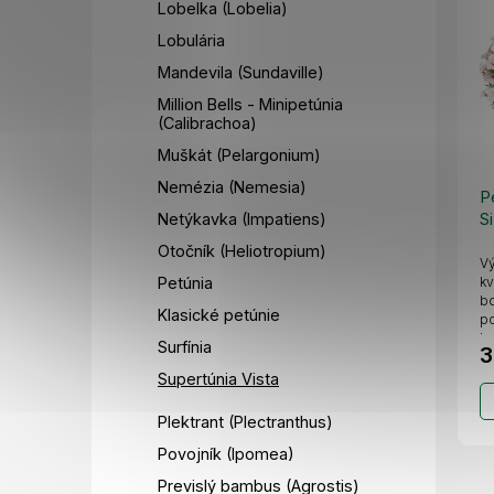
Lobelka (Lobelia)
Lobulária
Mandevila (Sundaville)
Million Bells - Minipetúnia
(Calibrachoa)
Muškát (Pelargonium)
Nemézia (Nemesia)
P
S
Netýkavka (Impatiens)
Otočník (Heliotropium)
Vý
kv
Petúnia
bo
Klasické petúnie
po
ko
Surfínia
3
Supertúnia Vista
Plektrant (Plectranthus)
Povojník (Ipomea)
Previslý bambus (Agrostis)