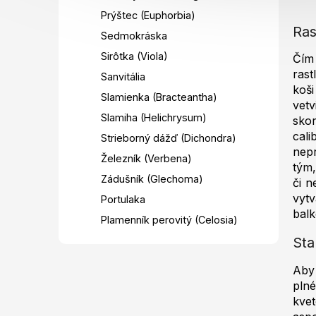
Prýštec (Euphorbia)
Ras
Sedmokráska
Sirôtka (Viola)
Čím 
rast
Sanvitália
koši
Slamienka (Bracteantha)
vetv
Slamiha (Helichrysum)
sko
cali
Strieborný dážď (Dichondra)
nepr
Železník (Verbena)
tým,
Zádušník (Glechoma)
či n
vyt
Portulaka
bal
Plamenník perovitý (Celosia)
Sta
Aby 
plné
kvet