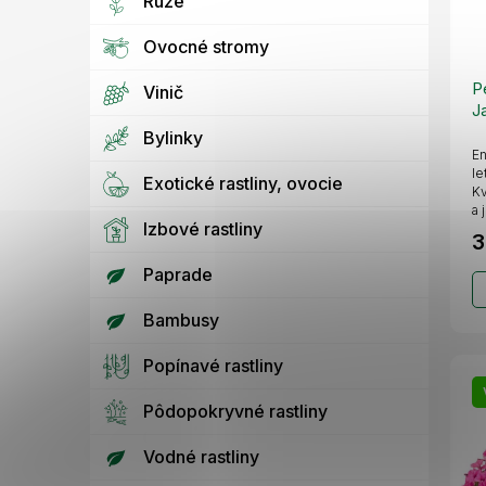
Ruže
Ovocné stromy
P
Vinič
J
Bylinky
En
le
Exotické rastliny, ovocie
Kv
a 
Izbové rastliny
3
Paprade
Bambusy
Popínavé rastliny
Pôdopokryvné rastliny
Vodné rastliny