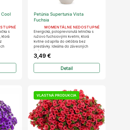
a Cool
Petúnia Supertunia Vista
Fuchsia
OSTUPNÉ
MOMENTÁLNE NEDOSTUPNÉ
ička s
Energická, poloprevisnutá letnička s
 ktorá
ružovo fuchsiovými kvetmi, ktorá
ez
kvitne od apríla do októbra bez
ých
prestávky. Ideálna do závesných
košov,...
3,49 €
Detail
VLASTNÁ PRODUKCIA