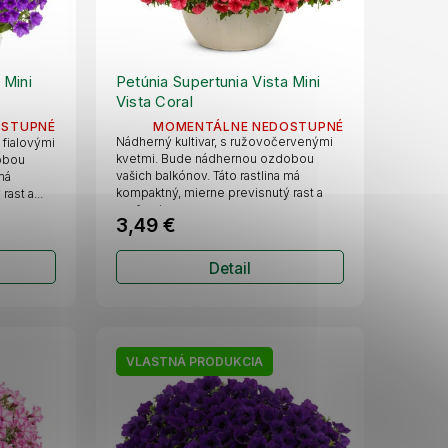
 Mini
Petúnia Supertunia Vista Mini
Vista Coral
OSTUPNÉ
MOMENTÁLNE NEDOSTUPNÉ
Nádherný kultivar, s ružovočervenými
 fialovými
kvetmi. Bude nádhernou ozdobou
obou
vašich balkónov. Táto rastlina má
 má
kompaktný, mierne previsnutý rast a
ast a...
preferuje...
3,49 €
Detail
VLASTNÁ PRODUKCIA