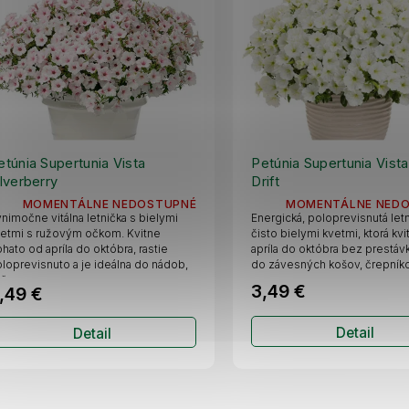
etúnia Supertunia Vista
Petúnia Supertunia Vist
ilverberry
Drift
MOMENTÁLNE NEDOSTUPNÉ
MOMENTÁLNE NED
nimočne vitálna letnička s bielymi
Energická, poloprevisnutá letn
etmi s ružovým očkom. Kvitne
čisto bielymi kvetmi, ktorá kv
hato od apríla do októbra, rastie
apríla do októbra bez prestávk
loprevisnuto a je ideálna do nádob,
do závesných košov, črepníkov
šov...
3,49 €
,49 €
Detail
Detail