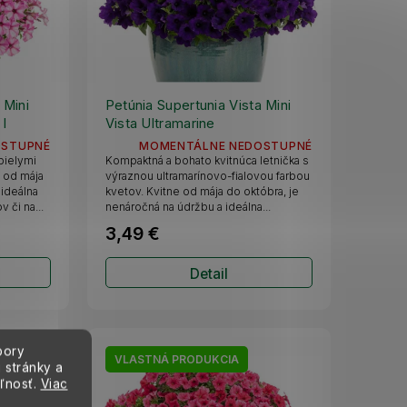
 Mini
Petúnia Supertunia Vista Mini
 l
Vista Ultramarine
OSTUPNÉ
MOMENTÁLNE NEDOSTUPNÉ
bielymi
Kompaktná a bohato kvitnúca letnička s
e od mája
výraznou ultramarínovo-fialovou farbou
 ideálna
kvetov. Kvitne od mája do októbra, je
 či na...
nenáročná na údržbu a ideálna...
3,49 €
Detail
bory
VLASTNÁ PRODUKCIA
 stránky a
eľnosť.
Viac