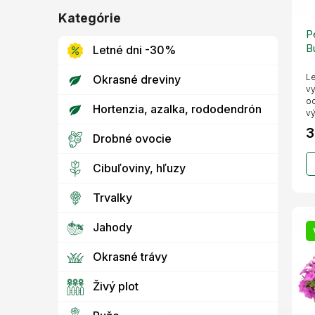
o
k
v
t
Kategórie
Preskočiť
o
kategórie
P
v
B
Letné dni -30%
Le
Okrasné dreviny
vy
od
Hortenzia, azalka, rododendrón
vý
3
Drobné ovocie
Cibuľoviny, hľuzy
Trvalky
Jahody
Okrasné trávy
Živý plot