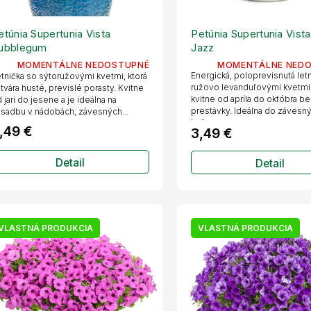
etúnia Supertunia Vista
Petúnia Supertunia Vist
ubblegum
Jazz
MOMENTÁLNE NEDOSTUPNÉ
MOMENTÁLNE NED
Energická, poloprevisnutá letn
tnička so sýtoružovými kvetmi, ktorá
ružovo levanduľovými kvetmi,
tvára husté, previslé porasty. Kvitne
kvitne od apríla do októbra b
 jari do jesene a je ideálna na
prestávky. Ideálna do závesn
sadbu v nádobách, závesných...
košov,...
,49 €
3,49 €
Detail
Detail
VLASTNÁ PRODUKCIA
VLASTNÁ PRODUKCIA