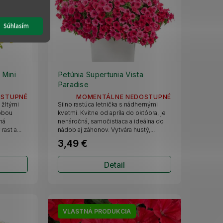
Súhlasím
 Mini
Petúnia Supertunia Vista
Paradise
OSTUPNÉ
MOMENTÁLNE NEDOSTUPNÉ
 žltými
Silno rastúca letnička s nádhernými
obou
kvetmi. Kvitne od apríla do októbra, je
 má
nenáročná, samočistiaca a ideálna do
ast a...
nádob aj záhonov. Vytvára hustý,...
3,49 €
Detail
VLASTNÁ PRODUKCIA